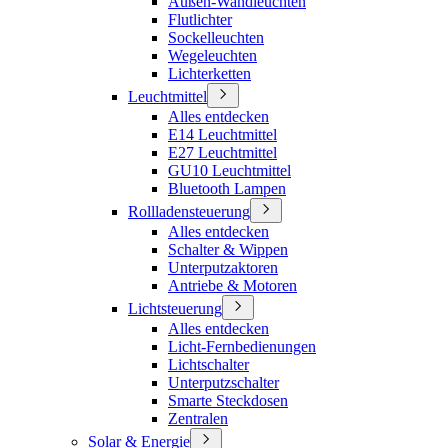
Außen-Wandleuchten
Flutlichter
Sockelleuchten
Wegeleuchten
Lichterketten
Leuchtmittel
Alles entdecken
E14 Leuchtmittel
E27 Leuchtmittel
GU10 Leuchtmittel
Bluetooth Lampen
Rollladensteuerung
Alles entdecken
Schalter & Wippen
Unterputzaktoren
Antriebe & Motoren
Lichtsteuerung
Alles entdecken
Licht-Fernbedienungen
Lichtschalter
Unterputzschalter
Smarte Steckdosen
Zentralen
Solar & Energie