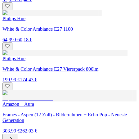
Philips Hue
White & Color Ambiance E27 1100
64,99 €
60,18 €
Philips Hue
White & Color Ambiance E27 Viererpack 800lm
199,99 €
174,43 €
Amazon + Aura
Frames - Aspen (12 Zoll) - Bilderrahmen + Echo Pop - Neueste
Generation
303,99 €
262,03 €