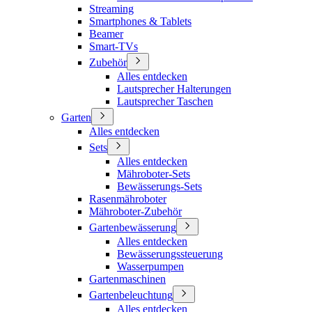
Streaming
Smartphones & Tablets
Beamer
Smart-TVs
Zubehör
Alles entdecken
Lautsprecher Halterungen
Lautsprecher Taschen
Garten
Alles entdecken
Sets
Alles entdecken
Mähroboter-Sets
Bewässerungs-Sets
Rasenmähroboter
Mähroboter-Zubehör
Gartenbewässerung
Alles entdecken
Bewässerungssteuerung
Wasserpumpen
Gartenmaschinen
Gartenbeleuchtung
Alles entdecken