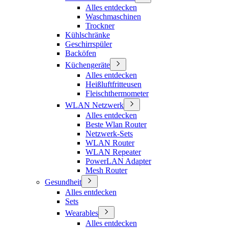
Alles entdecken
Waschmaschinen
Trockner
Kühlschränke
Geschirrspüler
Backöfen
Küchengeräte
Alles entdecken
Heißluftfritteusen
Fleischthermometer
WLAN Netzwerk
Alles entdecken
Beste Wlan Router
Netzwerk-Sets
WLAN Router
WLAN Repeater
PowerLAN Adapter
Mesh Router
Gesundheit
Alles entdecken
Sets
Wearables
Alles entdecken