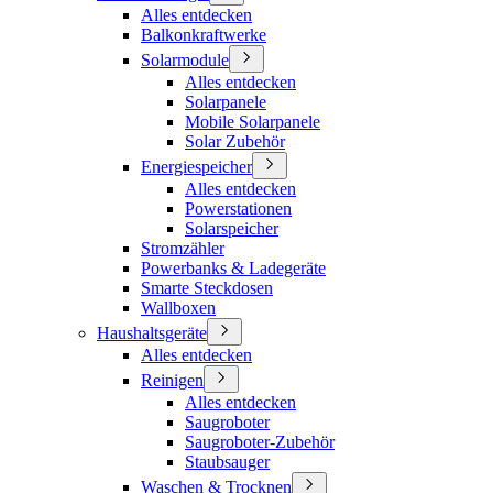
Alles entdecken
Balkonkraftwerke
Solarmodule
Alles entdecken
Solarpanele
Mobile Solarpanele
Solar Zubehör
Energiespeicher
Alles entdecken
Powerstationen
Solarspeicher
Stromzähler
Powerbanks & Ladegeräte
Smarte Steckdosen
Wallboxen
Haushaltsgeräte
Alles entdecken
Reinigen
Alles entdecken
Saugroboter
Saugroboter-Zubehör
Staubsauger
Waschen & Trocknen