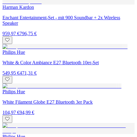
Harman Kardon
Enchant Entertainment-Set - mit 900 Soundbar + 2x Wireless
Speaker
959,97 €
796,75 €
Philips Hue
White & Color Ambiance E27 Bluetooth 10er-Set
549,95 €
471,31 €
Philips Hue
White Filament Globe E27 Bluetooth 3er Pack
104,97 €
94,99 €
Philips Hue