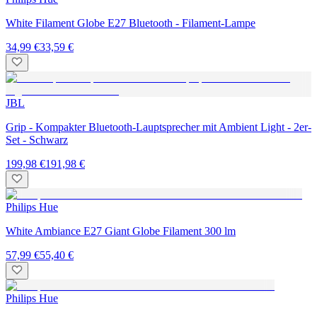
White Filament Globe E27 Bluetooth - Filament-Lampe
34,99 €
33,59 €
JBL
Grip - Kompakter Bluetooth-Lauptsprecher mit Ambient Light - 2er-
Set - Schwarz
199,98 €
191,98 €
Philips Hue
White Ambiance E27 Giant Globe Filament 300 lm
57,99 €
55,40 €
Philips Hue