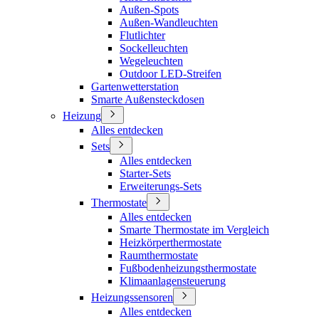
Außen-Spots
Außen-Wandleuchten
Flutlichter
Sockelleuchten
Wegeleuchten
Outdoor LED-Streifen
Gartenwetterstation
Smarte Außensteckdosen
Heizung
Alles entdecken
Sets
Alles entdecken
Starter-Sets
Erweiterungs-Sets
Thermostate
Alles entdecken
Smarte Thermostate im Vergleich
Heizkörperthermostate
Raumthermostate
Fußbodenheizungsthermostate
Klimaanlagensteuerung
Heizungssensoren
Alles entdecken