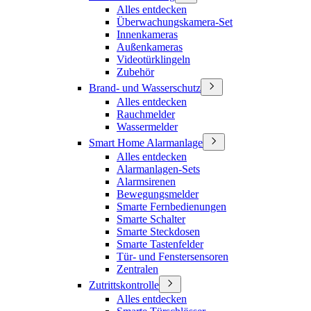
Alles entdecken
Überwachungskamera-Set
Innenkameras
Außenkameras
Videotürklingeln
Zubehör
Brand- und Wasserschutz
Alles entdecken
Rauchmelder
Wassermelder
Smart Home Alarmanlage
Alles entdecken
Alarmanlagen-Sets
Alarmsirenen
Bewegungsmelder
Smarte Fernbedienungen
Smarte Schalter
Smarte Steckdosen
Smarte Tastenfelder
Tür- und Fenstersensoren
Zentralen
Zutrittskontrolle
Alles entdecken