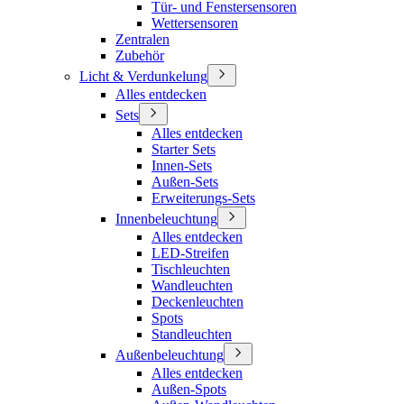
Tür- und Fenstersensoren
Wettersensoren
Zentralen
Zubehör
Licht & Verdunkelung
Alles entdecken
Sets
Alles entdecken
Starter Sets
Innen-Sets
Außen-Sets
Erweiterungs-Sets
Innenbeleuchtung
Alles entdecken
LED-Streifen
Tischleuchten
Wandleuchten
Deckenleuchten
Spots
Standleuchten
Außenbeleuchtung
Alles entdecken
Außen-Spots