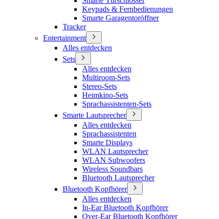
Smarte Türschlösser
Keypads & Fernbedienungen
Smarte Garagentoröffner
Tracker
Entertainment
Alles entdecken
Sets
Alles entdecken
Multiroom-Sets
Stereo-Sets
Heimkino-Sets
Sprachassistenten-Sets
Smarte Lautsprecher
Alles entdecken
Sprachassistenten
Smarte Displays
WLAN Lautsprecher
WLAN Subwoofers
Wireless Soundbars
Bluetooth Lautsprecher
Bluetooth Kopfhörer
Alles entdecken
In-Ear Bluetooth Kopfhörer
Over-Ear Bluetooth Kopfhörer