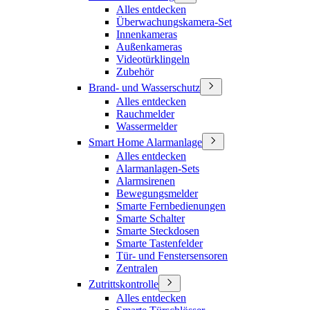
Alles entdecken
Überwachungskamera-Set
Innenkameras
Außenkameras
Videotürklingeln
Zubehör
Brand- und Wasserschutz
Alles entdecken
Rauchmelder
Wassermelder
Smart Home Alarmanlage
Alles entdecken
Alarmanlagen-Sets
Alarmsirenen
Bewegungsmelder
Smarte Fernbedienungen
Smarte Schalter
Smarte Steckdosen
Smarte Tastenfelder
Tür- und Fenstersensoren
Zentralen
Zutrittskontrolle
Alles entdecken