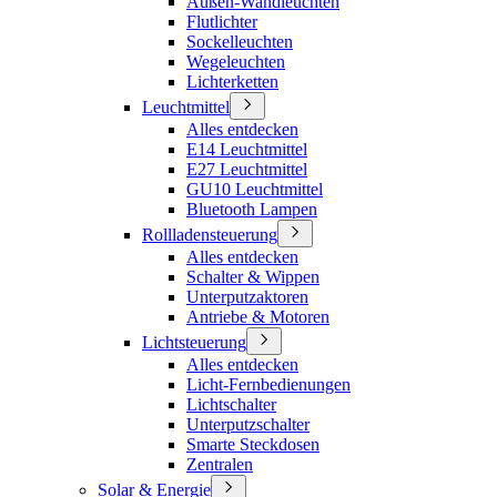
Außen-Wandleuchten
Flutlichter
Sockelleuchten
Wegeleuchten
Lichterketten
Leuchtmittel
Alles entdecken
E14 Leuchtmittel
E27 Leuchtmittel
GU10 Leuchtmittel
Bluetooth Lampen
Rollladensteuerung
Alles entdecken
Schalter & Wippen
Unterputzaktoren
Antriebe & Motoren
Lichtsteuerung
Alles entdecken
Licht-Fernbedienungen
Lichtschalter
Unterputzschalter
Smarte Steckdosen
Zentralen
Solar & Energie