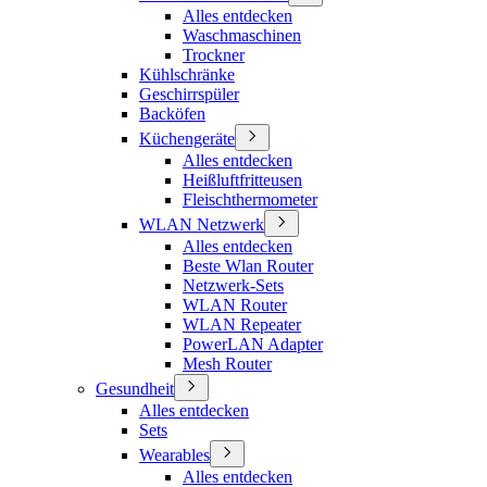
Alles entdecken
Waschmaschinen
Trockner
Kühlschränke
Geschirrspüler
Backöfen
Küchengeräte
Alles entdecken
Heißluftfritteusen
Fleischthermometer
WLAN Netzwerk
Alles entdecken
Beste Wlan Router
Netzwerk-Sets
WLAN Router
WLAN Repeater
PowerLAN Adapter
Mesh Router
Gesundheit
Alles entdecken
Sets
Wearables
Alles entdecken