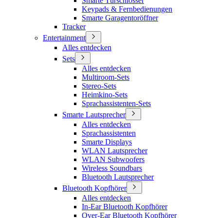
Smarte Türschlösser
Keypads & Fernbedienungen
Smarte Garagentoröffner
Tracker
Entertainment
Alles entdecken
Sets
Alles entdecken
Multiroom-Sets
Stereo-Sets
Heimkino-Sets
Sprachassistenten-Sets
Smarte Lautsprecher
Alles entdecken
Sprachassistenten
Smarte Displays
WLAN Lautsprecher
WLAN Subwoofers
Wireless Soundbars
Bluetooth Lautsprecher
Bluetooth Kopfhörer
Alles entdecken
In-Ear Bluetooth Kopfhörer
Over-Ear Bluetooth Kopfhörer