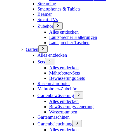
Streaming
Smartphones & Tablets
Beamer
Smart-TVs
Zubehör
Alles entdecken
Lautsprecher Halterungen
Lautsprecher Taschen
Garten
Alles entdecken
Sets
Alles entdecken
Mähroboter-Sets
Bewässerungs-Sets
Rasenmähroboter
Mähroboter-Zubehör
Gartenbewässerung
Alles entdecken
Bewässerungssteuerung
Wasserpumpen
Gartenmaschinen
Gartenbeleuchtung
Alles entdecken