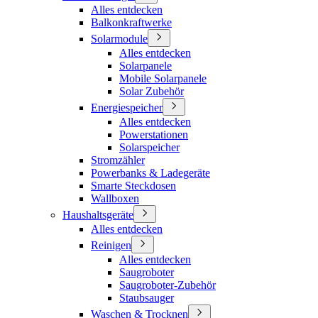
Alles entdecken
Balkonkraftwerke
Solarmodule
Alles entdecken
Solarpanele
Mobile Solarpanele
Solar Zubehör
Energiespeicher
Alles entdecken
Powerstationen
Solarspeicher
Stromzähler
Powerbanks & Ladegeräte
Smarte Steckdosen
Wallboxen
Haushaltsgeräte
Alles entdecken
Reinigen
Alles entdecken
Saugroboter
Saugroboter-Zubehör
Staubsauger
Waschen & Trocknen