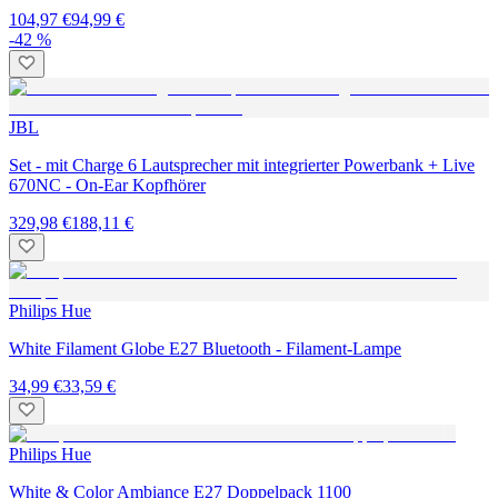
104,97 €
94,99 €
-42 %
JBL
Set - mit Charge 6 Lautsprecher mit integrierter Powerbank + Live
670NC - On-Ear Kopfhörer
329,98 €
188,11 €
Philips Hue
White Filament Globe E27 Bluetooth - Filament-Lampe
34,99 €
33,59 €
Philips Hue
White & Color Ambiance E27 Doppelpack 1100