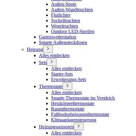
Außen-Spots
Außen-Wandleuchten
Flutlichter
Sockelleuchten
Wegeleuchten
Outdoor LED-Streifen
Gartenwetterstation
Smarte Außensteckdosen
Heizung
Alles entdecken
Sets
Alles entdecken
Starter-Sets
Erweiterungs-Sets
Thermostate
Alles entdecken
Smarte Thermostate im Vergleich
Heizkörperthermostate
Raumthermostate
Fußbodenheizungsthermostate
Klimaanlagensteuerung
Heizungssensoren
Alles entdecken