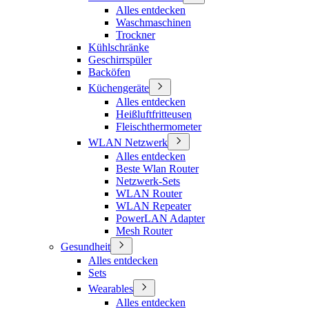
Alles entdecken
Waschmaschinen
Trockner
Kühlschränke
Geschirrspüler
Backöfen
Küchengeräte
Alles entdecken
Heißluftfritteusen
Fleischthermometer
WLAN Netzwerk
Alles entdecken
Beste Wlan Router
Netzwerk-Sets
WLAN Router
WLAN Repeater
PowerLAN Adapter
Mesh Router
Gesundheit
Alles entdecken
Sets
Wearables
Alles entdecken