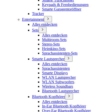
Smarte Türschlösser
Keypads & Fernbedienungen
Smarte Garagentoröffner
Tracker
Entertainment
Alles entdecken
Sets
Alles entdecken
Multiroom-Sets
Stereo-Sets
Heimkino-Sets
Sprachassistenten-Sets
Smarte Lautsprecher
Alles entdecken
Sprachassistenten
Smarte Displays
WLAN Lautsprecher
WLAN Subwoofers
Wireless Soundbars
Bluetooth Lautsprecher
Bluetooth Kopfhörer
Alles entdecken
In-Ear Bluetooth Kopfhörer
Over-Ear Bluetooth Kopfhörer