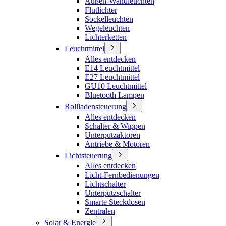
Außen-Wandleuchten
Flutlichter
Sockelleuchten
Wegeleuchten
Lichterketten
Leuchtmittel
Alles entdecken
E14 Leuchtmittel
E27 Leuchtmittel
GU10 Leuchtmittel
Bluetooth Lampen
Rollladensteuerung
Alles entdecken
Schalter & Wippen
Unterputzaktoren
Antriebe & Motoren
Lichtsteuerung
Alles entdecken
Licht-Fernbedienungen
Lichtschalter
Unterputzschalter
Smarte Steckdosen
Zentralen
Solar & Energie