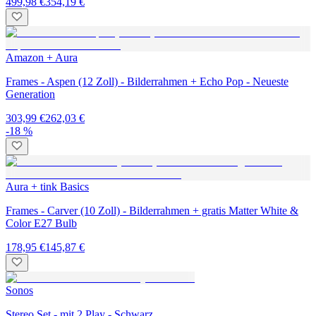
499,98 €
354,19 €
Amazon + Aura
Frames - Aspen (12 Zoll) - Bilderrahmen + Echo Pop - Neueste
Generation
303,99 €
262,03 €
-18 %
Aura + tink Basics
Frames - Carver (10 Zoll) - Bilderrahmen + gratis Matter White &
Color E27 Bulb
178,95 €
145,87 €
Sonos
Stereo Set - mit 2 Play - Schwarz