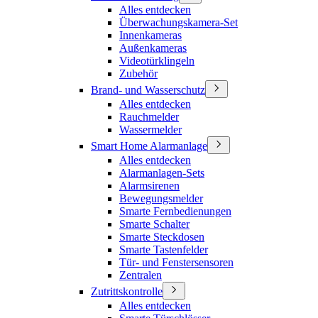
Alles entdecken
Überwachungskamera-Set
Innenkameras
Außenkameras
Videotürklingeln
Zubehör
Brand- und Wasserschutz
Alles entdecken
Rauchmelder
Wassermelder
Smart Home Alarmanlage
Alles entdecken
Alarmanlagen-Sets
Alarmsirenen
Bewegungsmelder
Smarte Fernbedienungen
Smarte Schalter
Smarte Steckdosen
Smarte Tastenfelder
Tür- und Fenstersensoren
Zentralen
Zutrittskontrolle
Alles entdecken