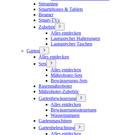
Streaming
Smartphones & Tablets
Beamer
Smart-TVs
Zubehör
Alles entdecken
Lautsprecher Halterungen
Lautsprecher Taschen
Garten
Alles entdecken
Sets
Alles entdecken
Mähroboter-Sets
Bewässerungs-Sets
Rasenmähroboter
Mähroboter-Zubehör
Gartenbewässerung
Alles entdecken
Bewässerungssteuerung
Wasserpumpen
Gartenmaschinen
Gartenbeleuchtung
Alles entdecken