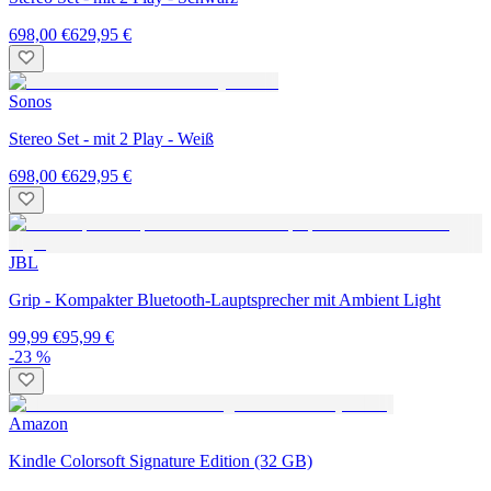
698,00 €
629,95 €
Sonos
Stereo Set - mit 2 Play - Weiß
698,00 €
629,95 €
JBL
Grip - Kompakter Bluetooth-Lauptsprecher mit Ambient Light
99,99 €
95,99 €
-23 %
Amazon
Kindle Colorsoft Signature Edition (32 GB)