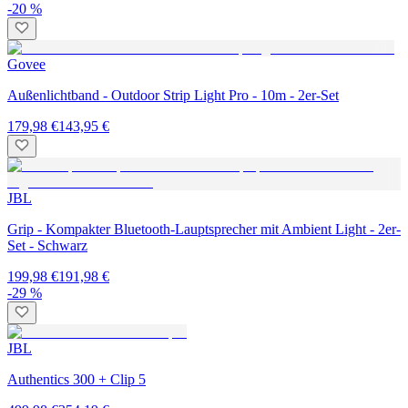
-20 %
Govee
Außenlichtband - Outdoor Strip Light Pro - 10m - 2er-Set
179,98 €
143,95 €
JBL
Grip - Kompakter Bluetooth-Lauptsprecher mit Ambient Light - 2er-
Set - Schwarz
199,98 €
191,98 €
-29 %
JBL
Authentics 300 + Clip 5