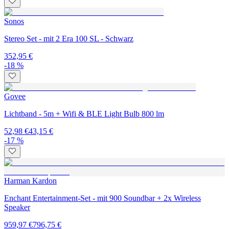
Sonos
Stereo Set - mit 2 Era 100 SL - Schwarz
352,95 €
-18 %
Govee
Lichtband - 5m + Wifi & BLE Light Bulb 800 lm
52,98 €
43,15 €
-17 %
Harman Kardon
Enchant Entertainment-Set - mit 900 Soundbar + 2x Wireless
Speaker
959,97 €
796,75 €