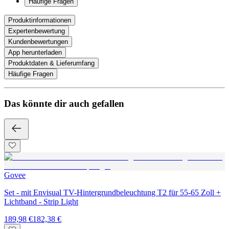
Häufige Fragen
Produktinformationen
Expertenbewertung
Kundenbewertungen
App herunterladen
Produktdaten & Lieferumfang
Häufige Fragen
Das könnte dir auch gefallen
Govee
Set - mit Envisual TV-Hintergrundbeleuchtung T2 für 55-65 Zoll +
Lichtband - Strip Light
189,98 €
182,38 €