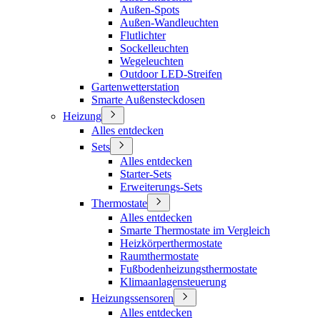
Außen-Spots
Außen-Wandleuchten
Flutlichter
Sockelleuchten
Wegeleuchten
Outdoor LED-Streifen
Gartenwetterstation
Smarte Außensteckdosen
Heizung
Alles entdecken
Sets
Alles entdecken
Starter-Sets
Erweiterungs-Sets
Thermostate
Alles entdecken
Smarte Thermostate im Vergleich
Heizkörperthermostate
Raumthermostate
Fußbodenheizungsthermostate
Klimaanlagensteuerung
Heizungssensoren
Alles entdecken