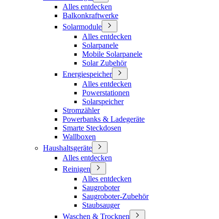
Alles entdecken
Balkonkraftwerke
Solarmodule
Alles entdecken
Solarpanele
Mobile Solarpanele
Solar Zubehör
Energiespeicher
Alles entdecken
Powerstationen
Solarspeicher
Stromzähler
Powerbanks & Ladegeräte
Smarte Steckdosen
Wallboxen
Haushaltsgeräte
Alles entdecken
Reinigen
Alles entdecken
Saugroboter
Saugroboter-Zubehör
Staubsauger
Waschen & Trocknen