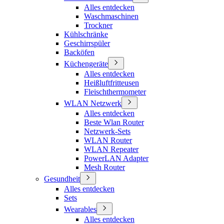
Alles entdecken
Waschmaschinen
Trockner
Kühlschränke
Geschirrspüler
Backöfen
Küchengeräte
Alles entdecken
Heißluftfritteusen
Fleischthermometer
WLAN Netzwerk
Alles entdecken
Beste Wlan Router
Netzwerk-Sets
WLAN Router
WLAN Repeater
PowerLAN Adapter
Mesh Router
Gesundheit
Alles entdecken
Sets
Wearables
Alles entdecken