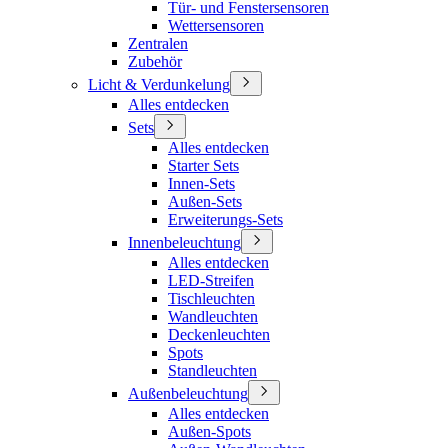
Tür- und Fenstersensoren
Wettersensoren
Zentralen
Zubehör
Licht & Verdunkelung
Alles entdecken
Sets
Alles entdecken
Starter Sets
Innen-Sets
Außen-Sets
Erweiterungs-Sets
Innenbeleuchtung
Alles entdecken
LED-Streifen
Tischleuchten
Wandleuchten
Deckenleuchten
Spots
Standleuchten
Außenbeleuchtung
Alles entdecken
Außen-Spots