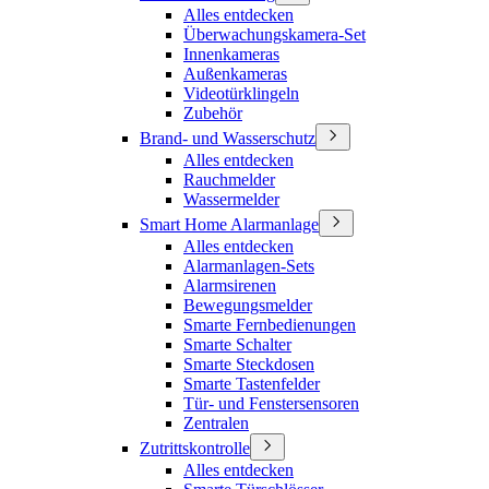
Alles entdecken
Überwachungskamera-Set
Innenkameras
Außenkameras
Videotürklingeln
Zubehör
Brand- und Wasserschutz
Alles entdecken
Rauchmelder
Wassermelder
Smart Home Alarmanlage
Alles entdecken
Alarmanlagen-Sets
Alarmsirenen
Bewegungsmelder
Smarte Fernbedienungen
Smarte Schalter
Smarte Steckdosen
Smarte Tastenfelder
Tür- und Fenstersensoren
Zentralen
Zutrittskontrolle
Alles entdecken