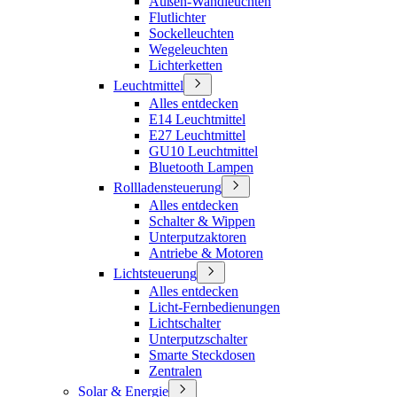
Außen-Wandleuchten
Flutlichter
Sockelleuchten
Wegeleuchten
Lichterketten
Leuchtmittel
Alles entdecken
E14 Leuchtmittel
E27 Leuchtmittel
GU10 Leuchtmittel
Bluetooth Lampen
Rollladensteuerung
Alles entdecken
Schalter & Wippen
Unterputzaktoren
Antriebe & Motoren
Lichtsteuerung
Alles entdecken
Licht-Fernbedienungen
Lichtschalter
Unterputzschalter
Smarte Steckdosen
Zentralen
Solar & Energie