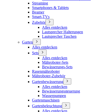
Streaming
Smartphones & Tablets
Beamer
Smart-TVs
Zubehör
Alles entdecken
Lautsprecher Halterungen
Lautsprecher Taschen
Garten
Alles entdecken
Sets
Alles entdecken
Mähroboter-Sets
Bewässerungs-Sets
Rasenmähroboter
Mähroboter-Zubehör
Gartenbewässerung
Alles entdecken
Bewässerungssteuerung
Wasserpumpen
Gartenmaschinen
Gartenbeleuchtung
Alles entdecken