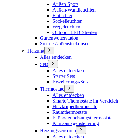
Außen-Spots
Außen-Wandleuchten
Flutlichter
Sockelleuchten
Wegeleuchten
Outdoor LED-Streifen
Gartenwetterstation
Smarte Außensteckdosen
Heizung
Alles entdecken
Sets
Alles entdecken
Starter-Sets
Erweiterungs-Sets
Thermostate
Alles entdecken
Smarte Thermostate im Vergleich
Heizkörperthermostate
Raumthermostate
Fußbodenheizungsthermostate
Klimaanlagensteuerung
Heizungssensoren
Alles entdecken