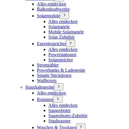
Alles entdecken
Balkonkraftwerke
Solarmodule
Alles entdecken
Solarpanele
Mobile Solarpanele
Solar Zubehör
Energiespeicher
Alles entdecken
Powerstationen
Solarspeicher
Stromzähler
Powerbanks & Ladegeräte
Smarte Steckdosen
Wallboxen
Haushaltsgeräte
Alles entdecken
Reinigen
Alles entdecken
Saugroboter
Saugroboter-Zubehör
Staubsauger
Waschen & Trocknen