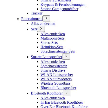
Smarte Türschlösser
Keypads & Fernbedienungen
Smarte Garagentoröffner
Tracker
Entertainment
Alles entdecken
Sets
Alles entdecken
Multiroom-Sets
Stereo-Sets
Heimkino-Sets
Sprachassistenten-Sets
Smarte Lautsprecher
Alles entdecken
Sprachassistenten
Smarte Displays
WLAN Lautsprecher
WLAN Subwoofers
Wireless Soundbars
Bluetooth Lautsprecher
Bluetooth Kopfhörer
Alles entdecken
In-Ear Bluetooth Kopfhörer
Over-Ear Bluetooth Kopfhörer