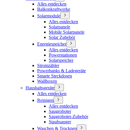
Alles entdecken
Balkonkraftwerke
Solarmodule
Alles entdecken
Solarpanele
Mobile Solarpanele
Solar Zubehör
Energiespeicher
Alles entdecken
Powerstationen
Solarspeicher
Stromzähler
Powerbanks & Ladegeräte
Smarte Steckdosen
Wallboxen
Haushaltsgeräte
Alles entdecken
Reinigen
Alles entdecken
Saugroboter
Saugroboter-Zubehör
Staubsauger
Waschen & Trocknen