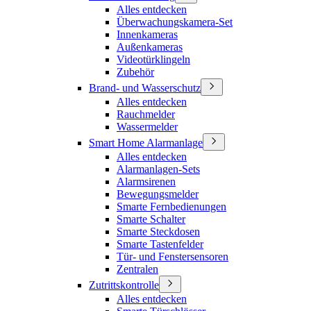
Alles entdecken
Überwachungskamera-Set
Innenkameras
Außenkameras
Videotürklingeln
Zubehör
Brand- und Wasserschutz
Alles entdecken
Rauchmelder
Wassermelder
Smart Home Alarmanlage
Alles entdecken
Alarmanlagen-Sets
Alarmsirenen
Bewegungsmelder
Smarte Fernbedienungen
Smarte Schalter
Smarte Steckdosen
Smarte Tastenfelder
Tür- und Fenstersensoren
Zentralen
Zutrittskontrolle
Alles entdecken