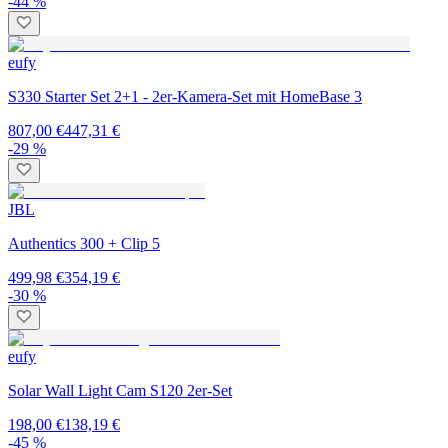
-44 %
eufy
S330 Starter Set 2+1 - 2er-Kamera-Set mit HomeBase 3
807,00 €
447,31 €
-29 %
JBL
Authentics 300 + Clip 5
499,98 €
354,19 €
-30 %
eufy
Solar Wall Light Cam S120 2er-Set
198,00 €
138,19 €
-45 %