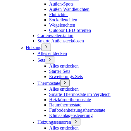
Außen-Spots
Außen-Wandleuchten
Flutlichter
Sockelleuchten
Wegeleuchten
Outdoor LED-Streifen
Gartenwetterstation
Smarte Außensteckdosen
Heizung
Alles entdecken
Sets
Alles entdecken
Starter-Sets
Erweiterungs-Sets
Thermostate
Alles entdecken
Smarte Thermostate im Vergleich
Heizkörperthermostate
Raumthermostate
Fußbodenheizungsthermostate
Klimaanlagensteuerung
Heizungssensoren
Alles entdecken