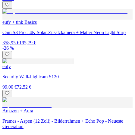
eufy + tink Basics
Cam S3 Pro - 4K Solar-Zusatzkamera + Matter Neon Light Strip
358,95 €
195,79 €
-26 %
eufy
Security Wall-Lightcam S120
99,00 €
72,52 €
Amazon + Aura
Frames - Aspen (12 Zoll) - Bilderrahmen + Echo Pop - Neueste
Generation