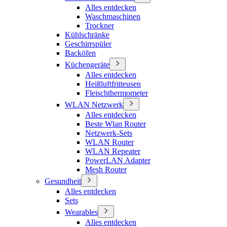
Alles entdecken
Waschmaschinen
Trockner
Kühlschränke
Geschirrspüler
Backöfen
Küchengeräte
Alles entdecken
Heißluftfritteusen
Fleischthermometer
WLAN Netzwerk
Alles entdecken
Beste Wlan Router
Netzwerk-Sets
WLAN Router
WLAN Repeater
PowerLAN Adapter
Mesh Router
Gesundheit
Alles entdecken
Sets
Wearables
Alles entdecken