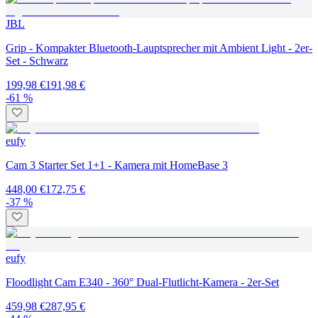
JBL
Grip - Kompakter Bluetooth-Lauptsprecher mit Ambient Light - 2er-
Set - Schwarz
199,98 €
191,98 €
-61 %
eufy
Cam 3 Starter Set 1+1 - Kamera mit HomeBase 3
448,00 €
172,75 €
-37 %
eufy
Floodlight Cam E340 - 360° Dual-Flutlicht-Kamera - 2er-Set
459,98 €
287,95 €