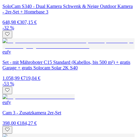
SoloCam S340 - Dual Kamera Schwenk & Neige Outdoor Kamera
- 2er-Set + Homebase 3
648,98 €
307,15 €
-32 %
eufy
Set - mit Mähroboter C15 Standard (Kabellos, bis 500 m²) + gratis
Garage + gratis Solocam Solar 2K S40
1.058,99 €
719,04 €
-53 %
eufy
Cam 3 - Zusatzkamera 2er-Set
398,00 €
184,27 €