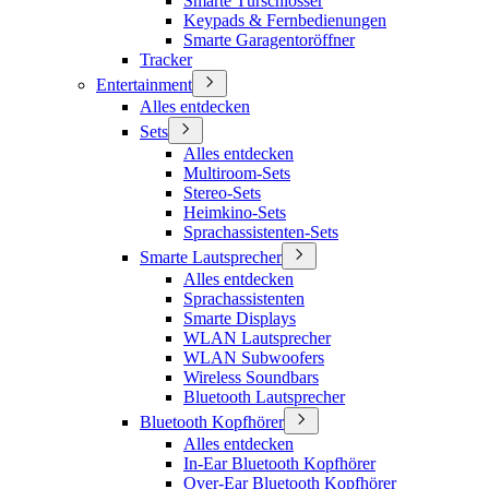
Smarte Türschlösser
Keypads & Fernbedienungen
Smarte Garagentoröffner
Tracker
Entertainment
Alles entdecken
Sets
Alles entdecken
Multiroom-Sets
Stereo-Sets
Heimkino-Sets
Sprachassistenten-Sets
Smarte Lautsprecher
Alles entdecken
Sprachassistenten
Smarte Displays
WLAN Lautsprecher
WLAN Subwoofers
Wireless Soundbars
Bluetooth Lautsprecher
Bluetooth Kopfhörer
Alles entdecken
In-Ear Bluetooth Kopfhörer
Over-Ear Bluetooth Kopfhörer