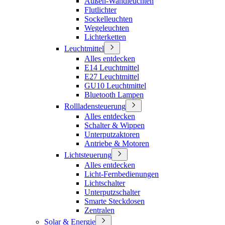
Außen-Wandleuchten
Flutlichter
Sockelleuchten
Wegeleuchten
Lichterketten
Leuchtmittel
Alles entdecken
E14 Leuchtmittel
E27 Leuchtmittel
GU10 Leuchtmittel
Bluetooth Lampen
Rollladensteuerung
Alles entdecken
Schalter & Wippen
Unterputzaktoren
Antriebe & Motoren
Lichtsteuerung
Alles entdecken
Licht-Fernbedienungen
Lichtschalter
Unterputzschalter
Smarte Steckdosen
Zentralen
Solar & Energie