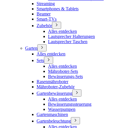
Streaming
Smartphones & Tablets
Beamer
Smart-TVs
Zubehör
Alles entdecken
Lautsprecher Halterungen
Lautsprecher Taschen
Garten
Alles entdecken
Sets
Alles entdecken
Mähroboter-Sets
Bewässerungs-Sets
Rasenmähroboter
Mähroboter-Zubehör
Gartenbewässerung
Alles entdecken
Bewässerungssteuerung
Wasserpumpen
Gartenmaschinen
Gartenbeleuchtung
Alles entdecken