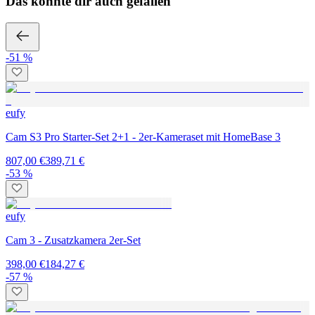
Das könnte dir auch gefallen
-51 %
eufy
Cam S3 Pro Starter-Set 2+1 - 2er-Kameraset mit HomeBase 3
807,00 €
389,71 €
-53 %
eufy
Cam 3 - Zusatzkamera 2er-Set
398,00 €
184,27 €
-57 %