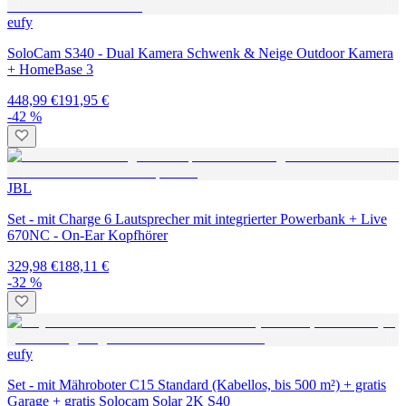
eufy
SoloCam S340 - Dual Kamera Schwenk & Neige Outdoor Kamera
+ HomeBase 3
448,99 €
191,95 €
-42 %
JBL
Set - mit Charge 6 Lautsprecher mit integrierter Powerbank + Live
670NC - On-Ear Kopfhörer
329,98 €
188,11 €
-32 %
eufy
Set - mit Mähroboter C15 Standard (Kabellos, bis 500 m²) + gratis
Garage + gratis Solocam Solar 2K S40