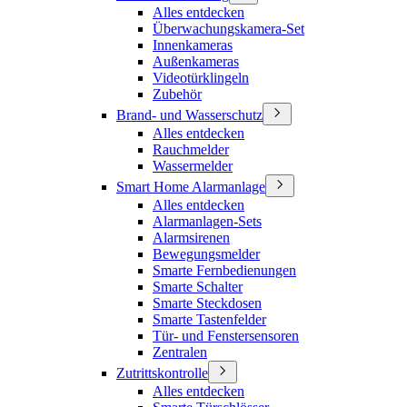
Alles entdecken
Überwachungskamera-Set
Innenkameras
Außenkameras
Videotürklingeln
Zubehör
Brand- und Wasserschutz
Alles entdecken
Rauchmelder
Wassermelder
Smart Home Alarmanlage
Alles entdecken
Alarmanlagen-Sets
Alarmsirenen
Bewegungsmelder
Smarte Fernbedienungen
Smarte Schalter
Smarte Steckdosen
Smarte Tastenfelder
Tür- und Fenstersensoren
Zentralen
Zutrittskontrolle
Alles entdecken