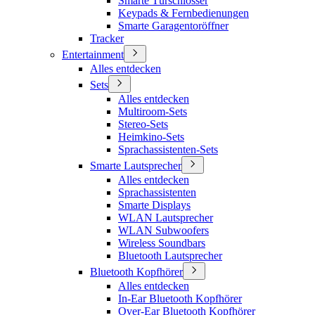
Smarte Türschlösser
Keypads & Fernbedienungen
Smarte Garagentoröffner
Tracker
Entertainment
Alles entdecken
Sets
Alles entdecken
Multiroom-Sets
Stereo-Sets
Heimkino-Sets
Sprachassistenten-Sets
Smarte Lautsprecher
Alles entdecken
Sprachassistenten
Smarte Displays
WLAN Lautsprecher
WLAN Subwoofers
Wireless Soundbars
Bluetooth Lautsprecher
Bluetooth Kopfhörer
Alles entdecken
In-Ear Bluetooth Kopfhörer
Over-Ear Bluetooth Kopfhörer