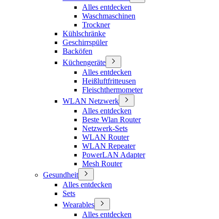
Alles entdecken
Waschmaschinen
Trockner
Kühlschränke
Geschirrspüler
Backöfen
Küchengeräte
Alles entdecken
Heißluftfritteusen
Fleischthermometer
WLAN Netzwerk
Alles entdecken
Beste Wlan Router
Netzwerk-Sets
WLAN Router
WLAN Repeater
PowerLAN Adapter
Mesh Router
Gesundheit
Alles entdecken
Sets
Wearables
Alles entdecken