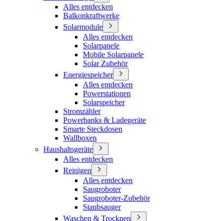
Alles entdecken
Balkonkraftwerke
Solarmodule
Alles entdecken
Solarpanele
Mobile Solarpanele
Solar Zubehör
Energiespeicher
Alles entdecken
Powerstationen
Solarspeicher
Stromzähler
Powerbanks & Ladegeräte
Smarte Steckdosen
Wallboxen
Haushaltsgeräte
Alles entdecken
Reinigen
Alles entdecken
Saugroboter
Saugroboter-Zubehör
Staubsauger
Waschen & Trocknen