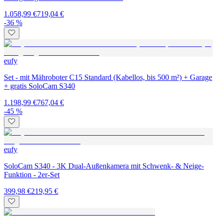
1.058,99 €
719,04 €
-36 %
eufy
Set - mit Mähroboter C15 Standard (Kabellos, bis 500 m²) + Garage
+ gratis SoloCam S340
1.198,99 €
767,04 €
-45 %
eufy
SoloCam S340 - 3K Dual-Außenkamera mit Schwenk- & Neige-
Funktion - 2er-Set
399,98 €
219,95 €