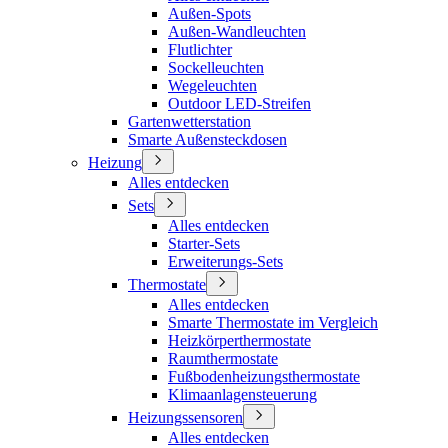
Außen-Spots
Außen-Wandleuchten
Flutlichter
Sockelleuchten
Wegeleuchten
Outdoor LED-Streifen
Gartenwetterstation
Smarte Außensteckdosen
Heizung
Alles entdecken
Sets
Alles entdecken
Starter-Sets
Erweiterungs-Sets
Thermostate
Alles entdecken
Smarte Thermostate im Vergleich
Heizkörperthermostate
Raumthermostate
Fußbodenheizungsthermostate
Klimaanlagensteuerung
Heizungssensoren
Alles entdecken