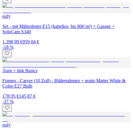
eufy
Set - mit Mähroboter E15 (kabellos, bis 800 m²) + Garage +
SoloCam S340
1.398,99 €
959,04 €
-18 %
Aura + tink Basics
Frames - Carver (10 Zoll) - Bilderrahmen + gratis Matter White &
Color E27 Bulb
178,95 €
145,87 €
-37 %
eufy