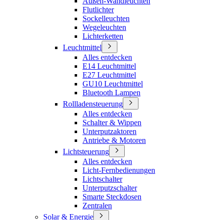
Außen-Wandleuchten
Flutlichter
Sockelleuchten
Wegeleuchten
Lichterketten
Leuchtmittel
Alles entdecken
E14 Leuchtmittel
E27 Leuchtmittel
GU10 Leuchtmittel
Bluetooth Lampen
Rollladensteuerung
Alles entdecken
Schalter & Wippen
Unterputzaktoren
Antriebe & Motoren
Lichtsteuerung
Alles entdecken
Licht-Fernbedienungen
Lichtschalter
Unterputzschalter
Smarte Steckdosen
Zentralen
Solar & Energie