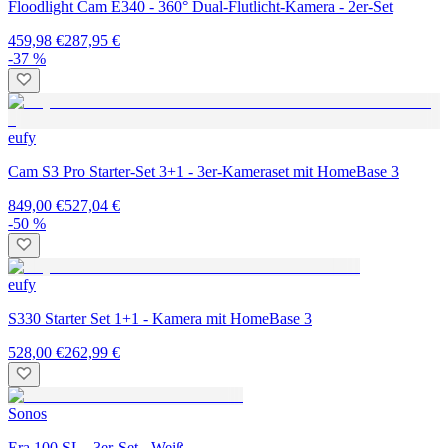
Floodlight Cam E340 - 360° Dual-Flutlicht-Kamera - 2er-Set
459,98 €
287,95 €
-37 %
eufy
Cam S3 Pro Starter-Set 3+1 - 3er-Kameraset mit HomeBase 3
849,00 €
527,04 €
-50 %
eufy
S330 Starter Set 1+1 - Kamera mit HomeBase 3
528,00 €
262,99 €
Sonos
Era 100 SL - 3er-Set - Weiß