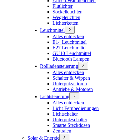
Außen-Wandleuchten
Flutlichter
Sockelleuchten
Wegeleuchten
Lichterketten
Leuchtmittel
Alles entdecken
E14 Leuchtmittel
E27 Leuchtmittel
GU10 Leuchtmittel
Bluetooth Lampen
Rollladensteuerung
Alles entdecken
Schalter & Wippen
Unterputzaktoren
Antriebe & Motoren
Lichtsteuerung
Alles entdecken
Licht-Fernbedienungen
Lichtschalter
Unterputzschalter
Smarte Steckdosen
Zentralen
Solar & Energie