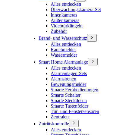
Alles entdecken
Überwachungskamera-Set
Innenkameras
Außenkameras
Videotürklingeln
Zubehör
Brand- und Wasserschutz
Alles entdecken
Rauchmelder
Wassermelder
Smart Home Alarmanlage
Alles entdecken
Alarmanlagen-Sets
Alarmsirenen
Bewegungsmelder
Smarte Fernbedienungen
Smarte Schalter
Smarte Steckdosen
Smarte Tastenfelder
Tür- und Fenstersensoren
Zentralen
Zutrittskontrolle
Alles entdecken