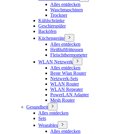
Alles entdecken
Waschmaschinen
Trockner
Kühlschränke
Geschirrspüler
Backöfen
Küchengeräte
Alles entdecken
Heißluftfritteusen
Fleischthermometer
WLAN Netzwerk
Alles entdecken
Beste Wlan Router
Netzwerk-Sets
WLAN Router
WLAN Repeater
PowerLAN Adapter
Mesh Router
Gesundheit
Alles entdecken
Sets
Wearables
Alles entdecken