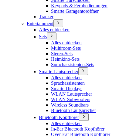
Smarte Türschlösser
Keypads & Fernbedienungen
Smarte Garagentoröffner
Tracker
Entertainment
Alles entdecken
Sets
Alles entdecken
Multiroom-Sets
Stereo-Sets
Heimkino-Sets
Sprachassistenten-Sets
Smarte Lautsprecher
Alles entdecken
Sprachassistenten
Smarte Displays
WLAN Lautsprecher
WLAN Subwoofers
Wireless Soundbars
Bluetooth Lautsprecher
Bluetooth Kopfhörer
Alles entdecken
In-Ear Bluetooth Kopfhörer
Over-Ear Bluetooth Kopfhörer