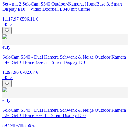
Set - mit 2 SoloCam S340 Outdoor-Kamera, HomeBase 3, Smart
Display E10 + Video Doorbell E340 mit Chime
1.117,97 €
596,11 €
-45 %
eufy
SoloCam S340 - Dual Kamera Schwenk & Neige Outdoor Kamera
- 4er-Set + HomeBase 3 + Smart Display E10
1.297,96 €
702,67 €
-45 %
eufy
SoloCam S340 - Dual Kamera Schwenk & Neige Outdoor Kamera
- 2er-Set + Homebase 3 + Smart Display E10
897,98 €
488,59 €