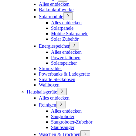
Alles entdecken
Balkonkraftwerke
Solarmodule
Alles entdecken
Solarpanele
Mobile Solarpanele
Solar Zubehör
Energiespeicher
Alles entdecken
Powerstationen
Solarspeicher
Stromzähler
Powerbanks & Ladegeräte
Smarte Steckdosen
Wallboxen
Haushaltsgeräte
Alles entdecken
Reinigen
Alles entdecken
Saugroboter
Saugroboter-Zubehör
Staubsauger
Waschen & Trocknen