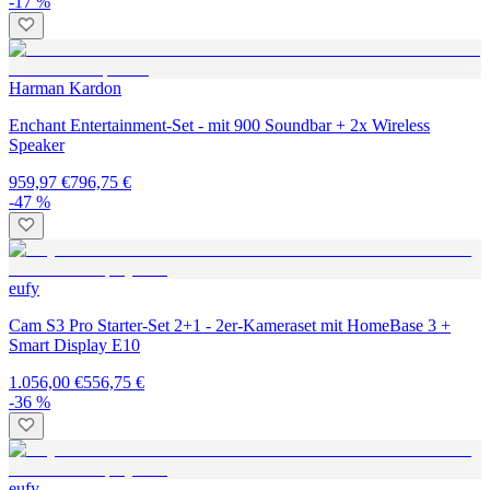
-17 %
Harman Kardon
Enchant Entertainment-Set - mit 900 Soundbar + 2x Wireless
Speaker
959,97 €
796,75 €
-47 %
eufy
Cam S3 Pro Starter-Set 2+1 - 2er-Kameraset mit HomeBase 3 +
Smart Display E10
1.056,00 €
556,75 €
-36 %
eufy