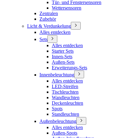
Tür- und Fenstersensoren
Wettersensoren
Zentralen
Zubehör
Licht & Verdunkelung
Alles entdecken
Sets
Alles entdecken
Starter Sets
Innen-Sets
Außen-Sets
Erweiterungs-Sets
Innenbeleuchtung
Alles entdecken
LED-Streifen
Tischleuchten
Wandleuchten
Deckenleuchten
Spots
Standleuchten
Außenbeleuchtung
Alles entdecken
Außen-Spots