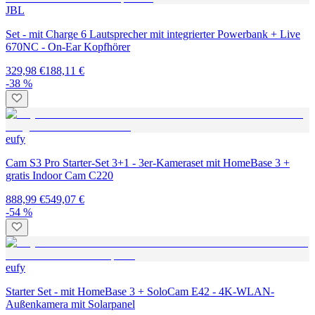
JBL
Set - mit Charge 6 Lautsprecher mit integrierter Powerbank + Live
670NC - On-Ear Kopfhörer
329,98 €
188,11 €
-38 %
eufy
Cam S3 Pro Starter-Set 3+1 - 3er-Kameraset mit HomeBase 3 +
gratis Indoor Cam C220
888,99 €
549,07 €
-54 %
eufy
Starter Set - mit HomeBase 3 + SoloCam E42 - 4K-WLAN-
Außenkamera mit Solarpanel