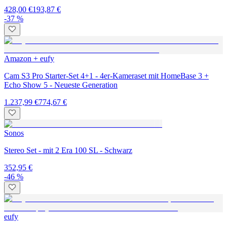
428,00 €
193,87 €
-37 %
Amazon + eufy
Cam S3 Pro Starter-Set 4+1 - 4er-Kameraset mit HomeBase 3 +
Echo Show 5 - Neueste Generation
1.237,99 €
774,67 €
Sonos
Stereo Set - mit 2 Era 100 SL - Schwarz
352,95 €
-46 %
eufy