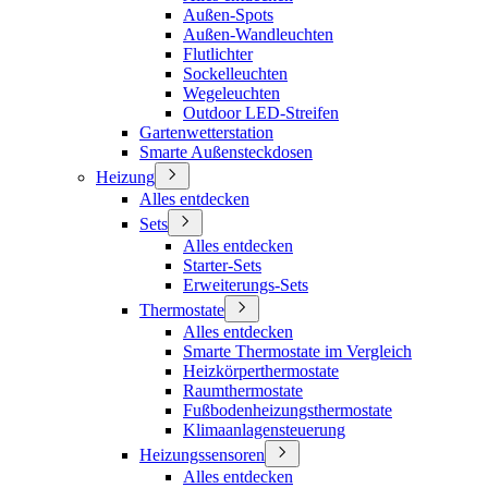
Außen-Spots
Außen-Wandleuchten
Flutlichter
Sockelleuchten
Wegeleuchten
Outdoor LED-Streifen
Gartenwetterstation
Smarte Außensteckdosen
Heizung
Alles entdecken
Sets
Alles entdecken
Starter-Sets
Erweiterungs-Sets
Thermostate
Alles entdecken
Smarte Thermostate im Vergleich
Heizkörperthermostate
Raumthermostate
Fußbodenheizungsthermostate
Klimaanlagensteuerung
Heizungssensoren
Alles entdecken