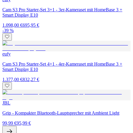
Cam S3 Pro Starter-Set 3+1 - 3er-Kameraset mit HomeBase 3 +
Smart Display E10
1.098,00 €
695,95 €
-39 %
eufy
Cam S3 Pro Starter-Set 4+1 - 4er-Kameraset mit HomeBase 3 +
Smart Display E10
1.377,00 €
832,27 €
JBL
Grip - Kompakter Bluetooth-Lauptsprecher mit Ambient Light
99,99 €
95,99 €