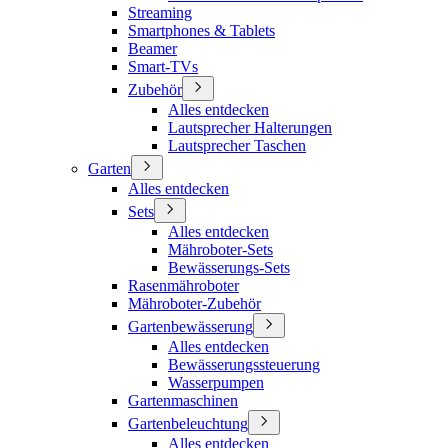
Streaming
Smartphones & Tablets
Beamer
Smart-TVs
Zubehör
Alles entdecken
Lautsprecher Halterungen
Lautsprecher Taschen
Garten
Alles entdecken
Sets
Alles entdecken
Mähroboter-Sets
Bewässerungs-Sets
Rasenmähroboter
Mähroboter-Zubehör
Gartenbewässerung
Alles entdecken
Bewässerungssteuerung
Wasserpumpen
Gartenmaschinen
Gartenbeleuchtung
Alles entdecken