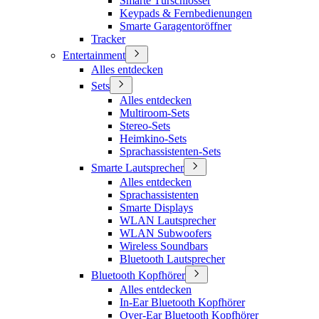
Smarte Türschlösser
Keypads & Fernbedienungen
Smarte Garagentoröffner
Tracker
Entertainment
Alles entdecken
Sets
Alles entdecken
Multiroom-Sets
Stereo-Sets
Heimkino-Sets
Sprachassistenten-Sets
Smarte Lautsprecher
Alles entdecken
Sprachassistenten
Smarte Displays
WLAN Lautsprecher
WLAN Subwoofers
Wireless Soundbars
Bluetooth Lautsprecher
Bluetooth Kopfhörer
Alles entdecken
In-Ear Bluetooth Kopfhörer
Over-Ear Bluetooth Kopfhörer