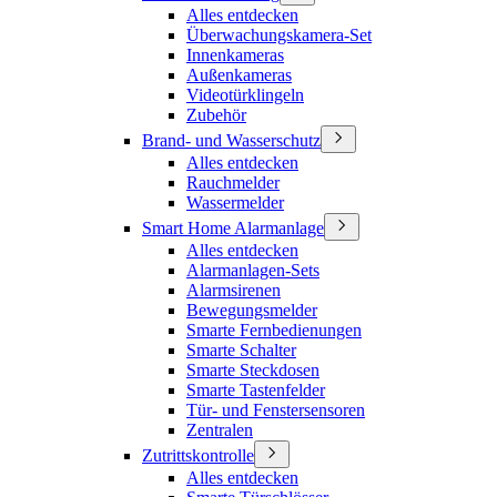
Alles entdecken
Überwachungskamera-Set
Innenkameras
Außenkameras
Videotürklingeln
Zubehör
Brand- und Wasserschutz
Alles entdecken
Rauchmelder
Wassermelder
Smart Home Alarmanlage
Alles entdecken
Alarmanlagen-Sets
Alarmsirenen
Bewegungsmelder
Smarte Fernbedienungen
Smarte Schalter
Smarte Steckdosen
Smarte Tastenfelder
Tür- und Fenstersensoren
Zentralen
Zutrittskontrolle
Alles entdecken