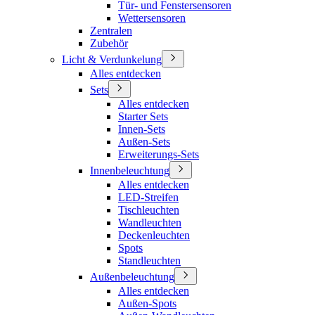
Tür- und Fenstersensoren
Wettersensoren
Zentralen
Zubehör
Licht & Verdunkelung
Alles entdecken
Sets
Alles entdecken
Starter Sets
Innen-Sets
Außen-Sets
Erweiterungs-Sets
Innenbeleuchtung
Alles entdecken
LED-Streifen
Tischleuchten
Wandleuchten
Deckenleuchten
Spots
Standleuchten
Außenbeleuchtung
Alles entdecken
Außen-Spots