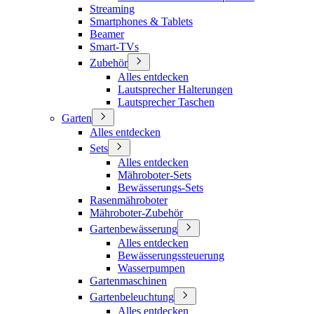
Streaming
Smartphones & Tablets
Beamer
Smart-TVs
Zubehör
Alles entdecken
Lautsprecher Halterungen
Lautsprecher Taschen
Garten
Alles entdecken
Sets
Alles entdecken
Mähroboter-Sets
Bewässerungs-Sets
Rasenmähroboter
Mähroboter-Zubehör
Gartenbewässerung
Alles entdecken
Bewässerungssteuerung
Wasserpumpen
Gartenmaschinen
Gartenbeleuchtung
Alles entdecken