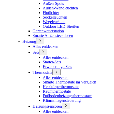
Außen-Spots
Außen-Wandleuchten
Flutlichter
Sockelleuchten
Wegeleuchten
Outdoor LED-Streifen
Gartenwetterstation
Smarte Außensteckdosen
Heizung
Alles entdecken
Sets
Alles entdecken
Starter-Sets
Erweiterungs-Sets
Thermostate
Alles entdecken
Smarte Thermostate im Vergleich
Heizkörperthermostate
Raumthermostate
Fußbodenheizungsthermostate
Klimaanlagensteuerung
Heizungssensoren
Alles entdecken