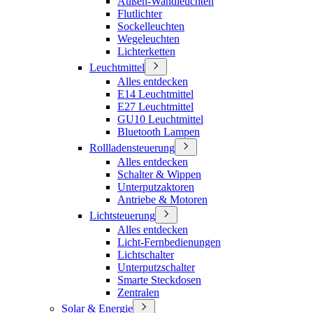
Außen-Wandleuchten
Flutlichter
Sockelleuchten
Wegeleuchten
Lichterketten
Leuchtmittel
Alles entdecken
E14 Leuchtmittel
E27 Leuchtmittel
GU10 Leuchtmittel
Bluetooth Lampen
Rollladensteuerung
Alles entdecken
Schalter & Wippen
Unterputzaktoren
Antriebe & Motoren
Lichtsteuerung
Alles entdecken
Licht-Fernbedienungen
Lichtschalter
Unterputzschalter
Smarte Steckdosen
Zentralen
Solar & Energie