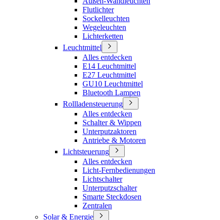
Außen-Wandleuchten
Flutlichter
Sockelleuchten
Wegeleuchten
Lichterketten
Leuchtmittel
Alles entdecken
E14 Leuchtmittel
E27 Leuchtmittel
GU10 Leuchtmittel
Bluetooth Lampen
Rollladensteuerung
Alles entdecken
Schalter & Wippen
Unterputzaktoren
Antriebe & Motoren
Lichtsteuerung
Alles entdecken
Licht-Fernbedienungen
Lichtschalter
Unterputzschalter
Smarte Steckdosen
Zentralen
Solar & Energie