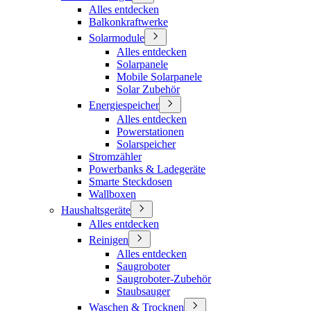
Alles entdecken
Balkonkraftwerke
Solarmodule
Alles entdecken
Solarpanele
Mobile Solarpanele
Solar Zubehör
Energiespeicher
Alles entdecken
Powerstationen
Solarspeicher
Stromzähler
Powerbanks & Ladegeräte
Smarte Steckdosen
Wallboxen
Haushaltsgeräte
Alles entdecken
Reinigen
Alles entdecken
Saugroboter
Saugroboter-Zubehör
Staubsauger
Waschen & Trocknen