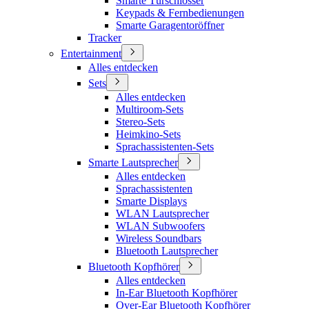
Smarte Türschlösser
Keypads & Fernbedienungen
Smarte Garagentoröffner
Tracker
Entertainment
Alles entdecken
Sets
Alles entdecken
Multiroom-Sets
Stereo-Sets
Heimkino-Sets
Sprachassistenten-Sets
Smarte Lautsprecher
Alles entdecken
Sprachassistenten
Smarte Displays
WLAN Lautsprecher
WLAN Subwoofers
Wireless Soundbars
Bluetooth Lautsprecher
Bluetooth Kopfhörer
Alles entdecken
In-Ear Bluetooth Kopfhörer
Over-Ear Bluetooth Kopfhörer