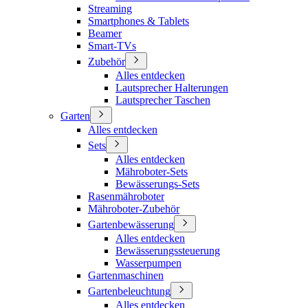
Streaming
Smartphones & Tablets
Beamer
Smart-TVs
Zubehör
Alles entdecken
Lautsprecher Halterungen
Lautsprecher Taschen
Garten
Alles entdecken
Sets
Alles entdecken
Mähroboter-Sets
Bewässerungs-Sets
Rasenmähroboter
Mähroboter-Zubehör
Gartenbewässerung
Alles entdecken
Bewässerungssteuerung
Wasserpumpen
Gartenmaschinen
Gartenbeleuchtung
Alles entdecken