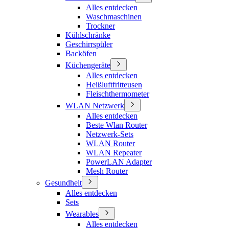
Alles entdecken
Waschmaschinen
Trockner
Kühlschränke
Geschirrspüler
Backöfen
Küchengeräte
Alles entdecken
Heißluftfritteusen
Fleischthermometer
WLAN Netzwerk
Alles entdecken
Beste Wlan Router
Netzwerk-Sets
WLAN Router
WLAN Repeater
PowerLAN Adapter
Mesh Router
Gesundheit
Alles entdecken
Sets
Wearables
Alles entdecken