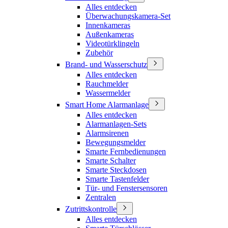
Alles entdecken
Überwachungskamera-Set
Innenkameras
Außenkameras
Videotürklingeln
Zubehör
Brand- und Wasserschutz
Alles entdecken
Rauchmelder
Wassermelder
Smart Home Alarmanlage
Alles entdecken
Alarmanlagen-Sets
Alarmsirenen
Bewegungsmelder
Smarte Fernbedienungen
Smarte Schalter
Smarte Steckdosen
Smarte Tastenfelder
Tür- und Fenstersensoren
Zentralen
Zutrittskontrolle
Alles entdecken