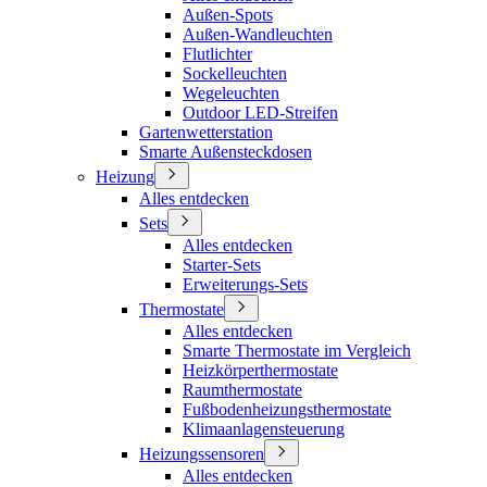
Außen-Spots
Außen-Wandleuchten
Flutlichter
Sockelleuchten
Wegeleuchten
Outdoor LED-Streifen
Gartenwetterstation
Smarte Außensteckdosen
Heizung
Alles entdecken
Sets
Alles entdecken
Starter-Sets
Erweiterungs-Sets
Thermostate
Alles entdecken
Smarte Thermostate im Vergleich
Heizkörperthermostate
Raumthermostate
Fußbodenheizungsthermostate
Klimaanlagensteuerung
Heizungssensoren
Alles entdecken