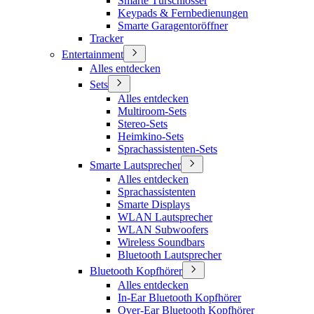
Smarte Türschlösser
Keypads & Fernbedienungen
Smarte Garagentoröffner
Tracker
Entertainment
Alles entdecken
Sets
Alles entdecken
Multiroom-Sets
Stereo-Sets
Heimkino-Sets
Sprachassistenten-Sets
Smarte Lautsprecher
Alles entdecken
Sprachassistenten
Smarte Displays
WLAN Lautsprecher
WLAN Subwoofers
Wireless Soundbars
Bluetooth Lautsprecher
Bluetooth Kopfhörer
Alles entdecken
In-Ear Bluetooth Kopfhörer
Over-Ear Bluetooth Kopfhörer