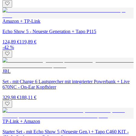
Amazon + TP-Link
Echo Show 5 - Neueste Generation + Tapo P115
124,89 €
119,89 €
-42 %
JBL
Set - mit Charge 6 Lautsprecher mit integrierter Powerbank + Live
670NC - On-Ear Kopfhörer
329,98 €
188,11 €
TP-Link + Amazon
Starter Set - mit Echo Show 5 (Neueste Gen.) + Tapo C460 KIT -