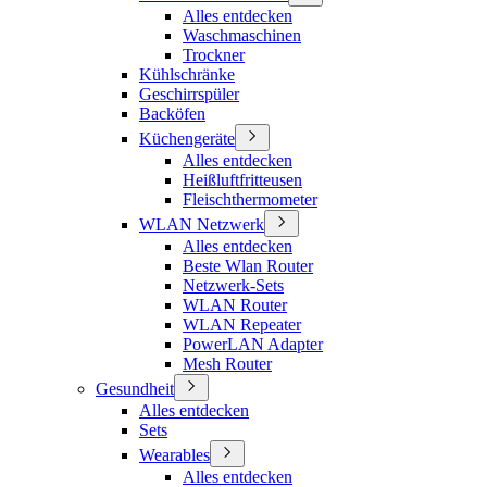
Alles entdecken
Waschmaschinen
Trockner
Kühlschränke
Geschirrspüler
Backöfen
Küchengeräte
Alles entdecken
Heißluftfritteusen
Fleischthermometer
WLAN Netzwerk
Alles entdecken
Beste Wlan Router
Netzwerk-Sets
WLAN Router
WLAN Repeater
PowerLAN Adapter
Mesh Router
Gesundheit
Alles entdecken
Sets
Wearables
Alles entdecken