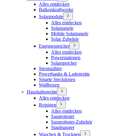
Alles entdecken
Balkonkraftwerke
Solarmodule
Alles entdecken
Solarpanele
Mobile Solarpanele
Solar Zubehör
Energiespeicher
Alles entdecken
Powerstationen
Solarspeicher
Stromzähler
Powerbanks & Ladegeräte
Smarte Steckdosen
Wallboxen
Haushaltsgeräte
Alles entdecken
Reinigen
Alles entdecken
Saugroboter
Saugroboter-Zubehör
Staubsauger
Waschen & Trocknen