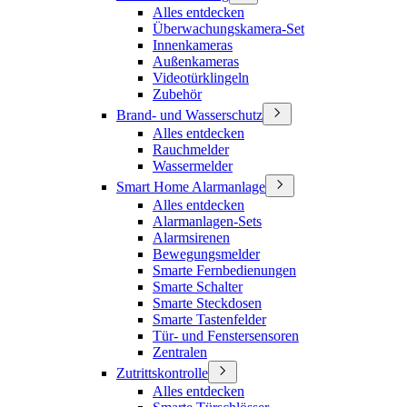
Alles entdecken
Überwachungskamera-Set
Innenkameras
Außenkameras
Videotürklingeln
Zubehör
Brand- und Wasserschutz
Alles entdecken
Rauchmelder
Wassermelder
Smart Home Alarmanlage
Alles entdecken
Alarmanlagen-Sets
Alarmsirenen
Bewegungsmelder
Smarte Fernbedienungen
Smarte Schalter
Smarte Steckdosen
Smarte Tastenfelder
Tür- und Fenstersensoren
Zentralen
Zutrittskontrolle
Alles entdecken