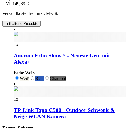
UVP
149,89 €
Versandkostenfrei, inkl. MwSt.
Enthaltene Produkte
1
x
Amazon Echo Show 5 - Neueste Gen. mit
Alexa+
Farbe
Weiß
Weiß
Blau
Charcoal
1
x
TP-Link Tapo C500 - Outdoor Schwenk &
Neige WLAN-Kamera