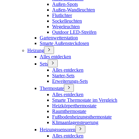
Außen-Spots
Außen-Wandleuchten
Flutlichter
Sockelleuchten
Wegeleuchten
Outdoor LED-Streifen
Gartenwetterstation
Smarte Außensteckdosen
Heizung
Alles entdecken
Sets
Alles entdecken
Starter-Sets
Erweiterungs-Sets
Thermostate
Alles entdecken
Smarte Thermostate im Vergleich
Heizkörperthermostate
Raumthermostate
Fußbodenheizungsthermostate
Klimaanlagensteuerung
Heizungssensoren
Alles entdecken