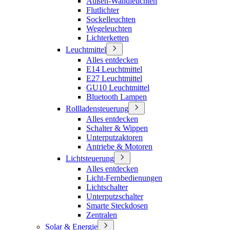
Außen-Wandleuchten
Flutlichter
Sockelleuchten
Wegeleuchten
Lichterketten
Leuchtmittel
Alles entdecken
E14 Leuchtmittel
E27 Leuchtmittel
GU10 Leuchtmittel
Bluetooth Lampen
Rollladensteuerung
Alles entdecken
Schalter & Wippen
Unterputzaktoren
Antriebe & Motoren
Lichtsteuerung
Alles entdecken
Licht-Fernbedienungen
Lichtschalter
Unterputzschalter
Smarte Steckdosen
Zentralen
Solar & Energie