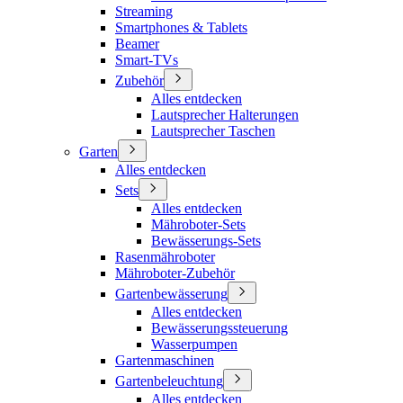
Streaming
Smartphones & Tablets
Beamer
Smart-TVs
Zubehör
Alles entdecken
Lautsprecher Halterungen
Lautsprecher Taschen
Garten
Alles entdecken
Sets
Alles entdecken
Mähroboter-Sets
Bewässerungs-Sets
Rasenmähroboter
Mähroboter-Zubehör
Gartenbewässerung
Alles entdecken
Bewässerungssteuerung
Wasserpumpen
Gartenmaschinen
Gartenbeleuchtung
Alles entdecken