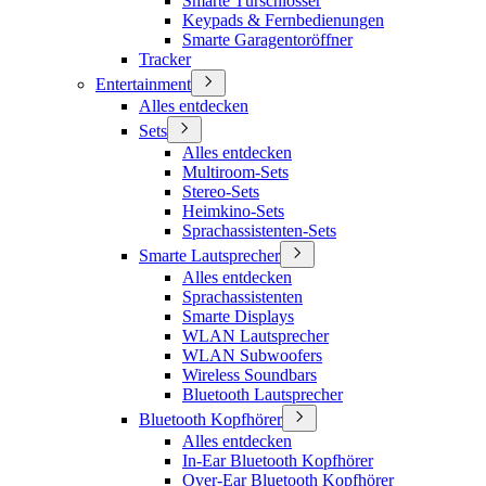
Smarte Türschlösser
Keypads & Fernbedienungen
Smarte Garagentoröffner
Tracker
Entertainment
Alles entdecken
Sets
Alles entdecken
Multiroom-Sets
Stereo-Sets
Heimkino-Sets
Sprachassistenten-Sets
Smarte Lautsprecher
Alles entdecken
Sprachassistenten
Smarte Displays
WLAN Lautsprecher
WLAN Subwoofers
Wireless Soundbars
Bluetooth Lautsprecher
Bluetooth Kopfhörer
Alles entdecken
In-Ear Bluetooth Kopfhörer
Over-Ear Bluetooth Kopfhörer