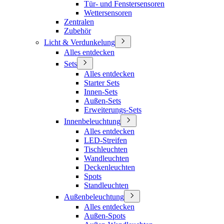
Tür- und Fenstersensoren
Wettersensoren
Zentralen
Zubehör
Licht & Verdunkelung
Alles entdecken
Sets
Alles entdecken
Starter Sets
Innen-Sets
Außen-Sets
Erweiterungs-Sets
Innenbeleuchtung
Alles entdecken
LED-Streifen
Tischleuchten
Wandleuchten
Deckenleuchten
Spots
Standleuchten
Außenbeleuchtung
Alles entdecken
Außen-Spots