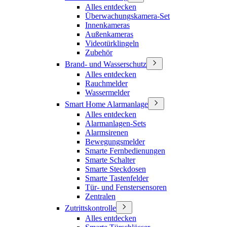
Alles entdecken
Überwachungskamera-Set
Innenkameras
Außenkameras
Videotürklingeln
Zubehör
Brand- und Wasserschutz
Alles entdecken
Rauchmelder
Wassermelder
Smart Home Alarmanlage
Alles entdecken
Alarmanlagen-Sets
Alarmsirenen
Bewegungsmelder
Smarte Fernbedienungen
Smarte Schalter
Smarte Steckdosen
Smarte Tastenfelder
Tür- und Fenstersensoren
Zentralen
Zutrittskontrolle
Alles entdecken