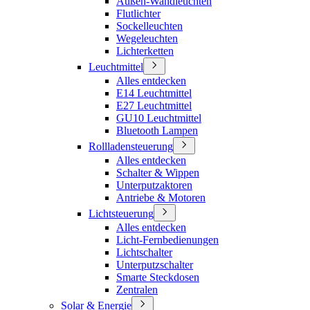
Außen-Wandleuchten
Flutlichter
Sockelleuchten
Wegeleuchten
Lichterketten
Leuchtmittel
Alles entdecken
E14 Leuchtmittel
E27 Leuchtmittel
GU10 Leuchtmittel
Bluetooth Lampen
Rollladensteuerung
Alles entdecken
Schalter & Wippen
Unterputzaktoren
Antriebe & Motoren
Lichtsteuerung
Alles entdecken
Licht-Fernbedienungen
Lichtschalter
Unterputzschalter
Smarte Steckdosen
Zentralen
Solar & Energie