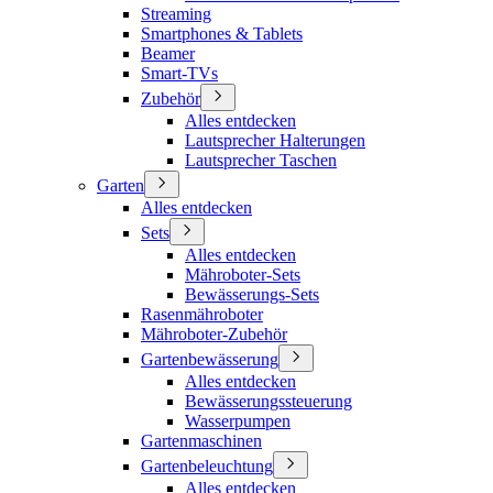
Streaming
Smartphones & Tablets
Beamer
Smart-TVs
Zubehör
Alles entdecken
Lautsprecher Halterungen
Lautsprecher Taschen
Garten
Alles entdecken
Sets
Alles entdecken
Mähroboter-Sets
Bewässerungs-Sets
Rasenmähroboter
Mähroboter-Zubehör
Gartenbewässerung
Alles entdecken
Bewässerungssteuerung
Wasserpumpen
Gartenmaschinen
Gartenbeleuchtung
Alles entdecken