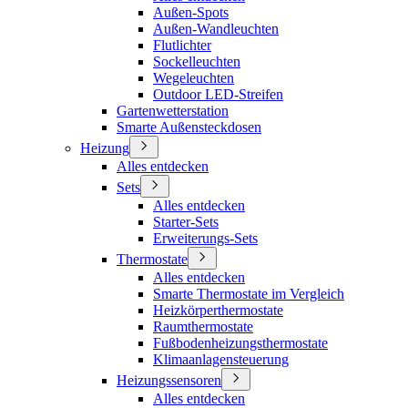
Außen-Spots
Außen-Wandleuchten
Flutlichter
Sockelleuchten
Wegeleuchten
Outdoor LED-Streifen
Gartenwetterstation
Smarte Außensteckdosen
Heizung
Alles entdecken
Sets
Alles entdecken
Starter-Sets
Erweiterungs-Sets
Thermostate
Alles entdecken
Smarte Thermostate im Vergleich
Heizkörperthermostate
Raumthermostate
Fußbodenheizungsthermostate
Klimaanlagensteuerung
Heizungssensoren
Alles entdecken