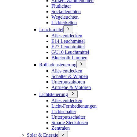
Außen-Wandleuchten
Flutlichter
Sockelleuchten
Wegeleuchten
Lichterketten
Leuchtmittel
Alles entdecken
E14 Leuchtmittel
E27 Leuchtmittel
GU10 Leuchtmittel
Bluetooth Lampen
Rollladensteuerung
Alles entdecken
Schalter & Wippen
Unterputzaktoren
Antriebe & Motoren
Lichtsteuerung
Alles entdecken
Licht-Fernbedienungen
Lichtschalter
Unterputzschalter
Smarte Steckdosen
Zentralen
Solar & Energie