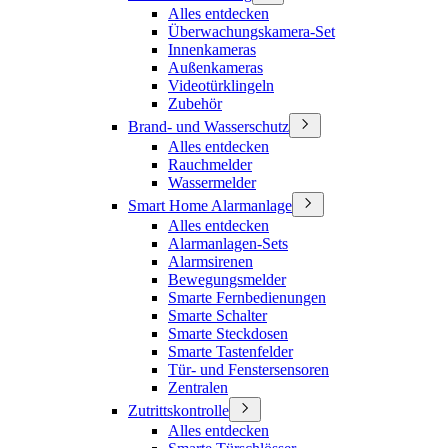
Alles entdecken
Überwachungskamera-Set
Innenkameras
Außenkameras
Videotürklingeln
Zubehör
Brand- und Wasserschutz
Alles entdecken
Rauchmelder
Wassermelder
Smart Home Alarmanlage
Alles entdecken
Alarmanlagen-Sets
Alarmsirenen
Bewegungsmelder
Smarte Fernbedienungen
Smarte Schalter
Smarte Steckdosen
Smarte Tastenfelder
Tür- und Fenstersensoren
Zentralen
Zutrittskontrolle
Alles entdecken