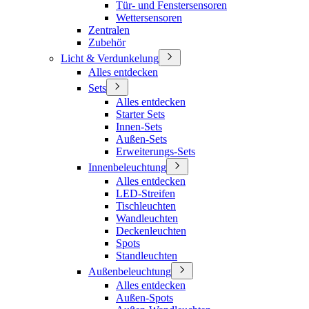
Tür- und Fenstersensoren
Wettersensoren
Zentralen
Zubehör
Licht & Verdunkelung
Alles entdecken
Sets
Alles entdecken
Starter Sets
Innen-Sets
Außen-Sets
Erweiterungs-Sets
Innenbeleuchtung
Alles entdecken
LED-Streifen
Tischleuchten
Wandleuchten
Deckenleuchten
Spots
Standleuchten
Außenbeleuchtung
Alles entdecken
Außen-Spots