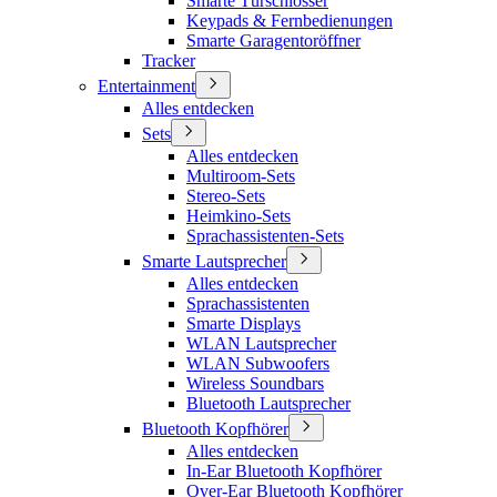
Smarte Türschlösser
Keypads & Fernbedienungen
Smarte Garagentoröffner
Tracker
Entertainment
Alles entdecken
Sets
Alles entdecken
Multiroom-Sets
Stereo-Sets
Heimkino-Sets
Sprachassistenten-Sets
Smarte Lautsprecher
Alles entdecken
Sprachassistenten
Smarte Displays
WLAN Lautsprecher
WLAN Subwoofers
Wireless Soundbars
Bluetooth Lautsprecher
Bluetooth Kopfhörer
Alles entdecken
In-Ear Bluetooth Kopfhörer
Over-Ear Bluetooth Kopfhörer