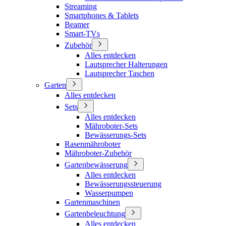
Streaming
Smartphones & Tablets
Beamer
Smart-TVs
Zubehör
Alles entdecken
Lautsprecher Halterungen
Lautsprecher Taschen
Garten
Alles entdecken
Sets
Alles entdecken
Mähroboter-Sets
Bewässerungs-Sets
Rasenmähroboter
Mähroboter-Zubehör
Gartenbewässerung
Alles entdecken
Bewässerungssteuerung
Wasserpumpen
Gartenmaschinen
Gartenbeleuchtung
Alles entdecken