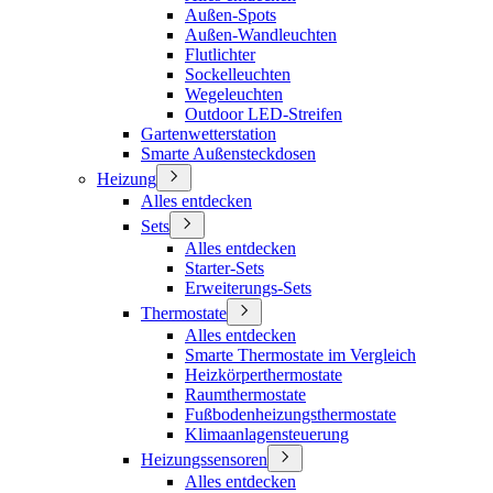
Außen-Spots
Außen-Wandleuchten
Flutlichter
Sockelleuchten
Wegeleuchten
Outdoor LED-Streifen
Gartenwetterstation
Smarte Außensteckdosen
Heizung
Alles entdecken
Sets
Alles entdecken
Starter-Sets
Erweiterungs-Sets
Thermostate
Alles entdecken
Smarte Thermostate im Vergleich
Heizkörperthermostate
Raumthermostate
Fußbodenheizungsthermostate
Klimaanlagensteuerung
Heizungssensoren
Alles entdecken