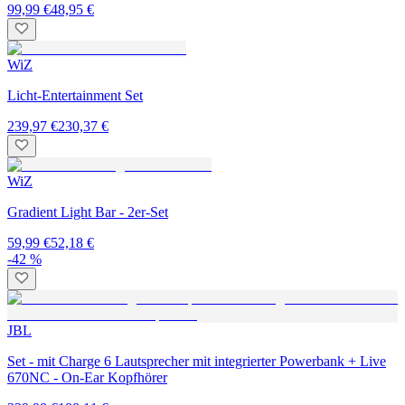
99,99 €
48,95 €
WiZ
Licht-Entertainment Set
239,97 €
230,37 €
WiZ
Gradient Light Bar - 2er-Set
59,99 €
52,18 €
-42 %
JBL
Set - mit Charge 6 Lautsprecher mit integrierter Powerbank + Live
670NC - On-Ear Kopfhörer