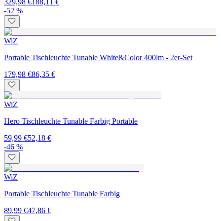
329,98 €
188,11 €
-52 %
WiZ
Portable Tischleuchte Tunable White&Color 400lm - 2er-Set
179,98 €
86,35 €
WiZ
Hero Tischleuchte Tunable Farbig Portable
59,99 €
52,18 €
-46 %
WiZ
Portable Tischleuchte Tunable Farbig
89,99 €
47,86 €