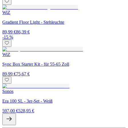
WiZ
Gradient Floor Light - Stehleuchte
89,99 €
86,39 €
-15 %
WiZ
Sync Box Starter Kit - für 55-65 Zoll
89,99 €
75,67 €
Sonos
Era 100 SL - 3er-Set - Weiß
597,00 €
528,95 €