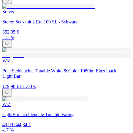
Sonos
Stereo Set - mit 2 Era 100 SL - Schwarz
352,95 €
-15 %
WiZ
Pole Stehleuchte Tunable White & Color 1080lm Einzelpack +
Light Bar
179,98 €
151,63 €
WiZ
LightBar Tischleuchte Tunable Farbig
49,99 €
44,34 €
-17 %