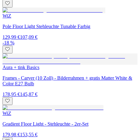
WiZ
Pole Floor Light Stehleuchte Tunable Farbig
129,99 €
107,09 €
-18 %
Aura + tink Basics
Frames - Carver (10 Zoll) - Bilderrahmen + gratis Matter White &
Color E27 Bulb
178,95 €
145,87 €
WiZ
Gradient Floor Light - Stehleuchte - 2er-Set
179,98 €
153,55 €