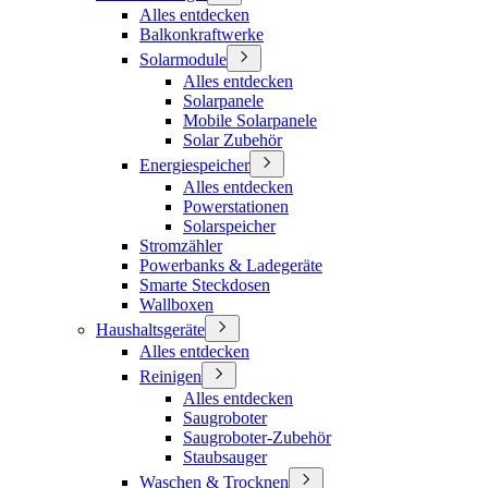
Alles entdecken
Balkonkraftwerke
Solarmodule
Alles entdecken
Solarpanele
Mobile Solarpanele
Solar Zubehör
Energiespeicher
Alles entdecken
Powerstationen
Solarspeicher
Stromzähler
Powerbanks & Ladegeräte
Smarte Steckdosen
Wallboxen
Haushaltsgeräte
Alles entdecken
Reinigen
Alles entdecken
Saugroboter
Saugroboter-Zubehör
Staubsauger
Waschen & Trocknen