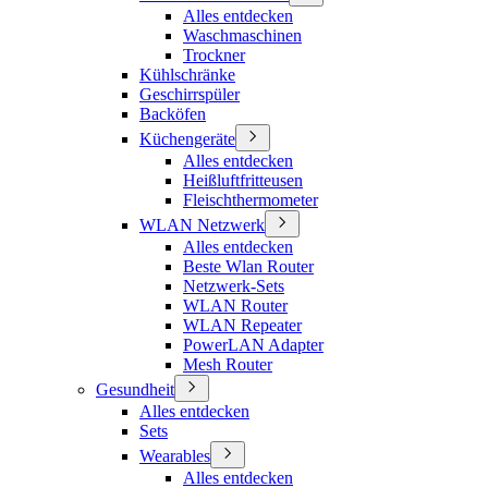
Alles entdecken
Waschmaschinen
Trockner
Kühlschränke
Geschirrspüler
Backöfen
Küchengeräte
Alles entdecken
Heißluftfritteusen
Fleischthermometer
WLAN Netzwerk
Alles entdecken
Beste Wlan Router
Netzwerk-Sets
WLAN Router
WLAN Repeater
PowerLAN Adapter
Mesh Router
Gesundheit
Alles entdecken
Sets
Wearables
Alles entdecken