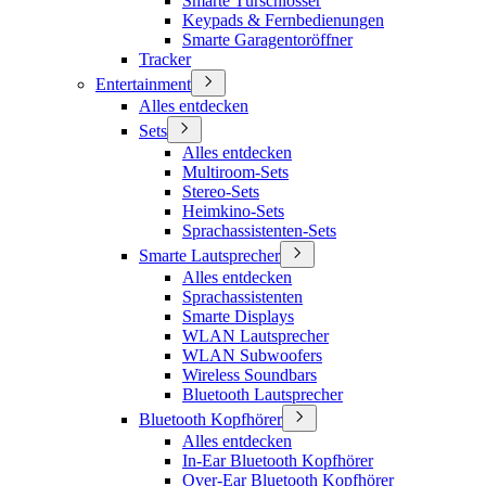
Smarte Türschlösser
Keypads & Fernbedienungen
Smarte Garagentoröffner
Tracker
Entertainment
Alles entdecken
Sets
Alles entdecken
Multiroom-Sets
Stereo-Sets
Heimkino-Sets
Sprachassistenten-Sets
Smarte Lautsprecher
Alles entdecken
Sprachassistenten
Smarte Displays
WLAN Lautsprecher
WLAN Subwoofers
Wireless Soundbars
Bluetooth Lautsprecher
Bluetooth Kopfhörer
Alles entdecken
In-Ear Bluetooth Kopfhörer
Over-Ear Bluetooth Kopfhörer