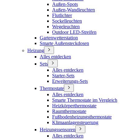
Außen-Spots
Außen-Wandleuchten
Flutlichter
Sockelleuchten
Wegeleuchten
Outdoor LED-Streifen
Gartenwetterstation
Smarte Außensteckdosen
Heizung
Alles entdecken
Sets
Alles entdecken
Starter-Sets
Erweiterungs-Sets
Thermostate
Alles entdecken
Smarte Thermostate im Vergleich
Heizkörperthermostate
Raumthermostate
Fußbodenheizungsthermostate
Klimaanlagensteuerung
Heizungssensoren
Alles entdecken