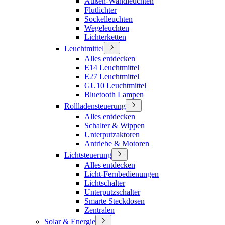
Außen-Wandleuchten
Flutlichter
Sockelleuchten
Wegeleuchten
Lichterketten
Leuchtmittel
Alles entdecken
E14 Leuchtmittel
E27 Leuchtmittel
GU10 Leuchtmittel
Bluetooth Lampen
Rollladensteuerung
Alles entdecken
Schalter & Wippen
Unterputzaktoren
Antriebe & Motoren
Lichtsteuerung
Alles entdecken
Licht-Fernbedienungen
Lichtschalter
Unterputzschalter
Smarte Steckdosen
Zentralen
Solar & Energie