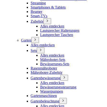
Streaming
Smartphones & Tablets
Beamer
Smart-TVs
Zubehör
Alles entdecken
Lautsprecher Halterungen
Lautsprecher Taschen
Garten
Alles entdecken
Sets
Alles entdecken
Mähroboter-Sets
Bewässerungs-Sets
Rasenmähroboter
Mähroboter-Zubehör
Gartenbewässerung
Alles entdecken
Bewässerungssteuerung
Wasserpumpen
Gartenmaschinen
Gartenbeleuchtung
Alles entdecken