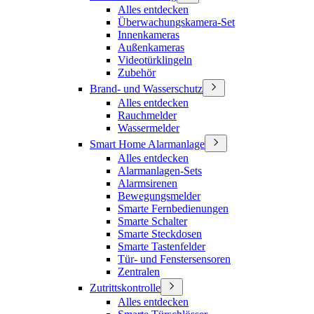
Alles entdecken
Überwachungskamera-Set
Innenkameras
Außenkameras
Videotürklingeln
Zubehör
Brand- und Wasserschutz
Alles entdecken
Rauchmelder
Wassermelder
Smart Home Alarmanlage
Alles entdecken
Alarmanlagen-Sets
Alarmsirenen
Bewegungsmelder
Smarte Fernbedienungen
Smarte Schalter
Smarte Steckdosen
Smarte Tastenfelder
Tür- und Fenstersensoren
Zentralen
Zutrittskontrolle
Alles entdecken