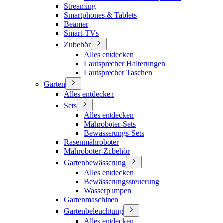
Streaming
Smartphones & Tablets
Beamer
Smart-TVs
Zubehör
Alles entdecken
Lautsprecher Halterungen
Lautsprecher Taschen
Garten
Alles entdecken
Sets
Alles entdecken
Mähroboter-Sets
Bewässerungs-Sets
Rasenmähroboter
Mähroboter-Zubehör
Gartenbewässerung
Alles entdecken
Bewässerungssteuerung
Wasserpumpen
Gartenmaschinen
Gartenbeleuchtung
Alles entdecken