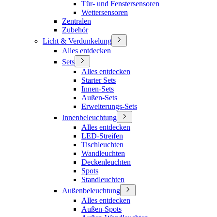
Tür- und Fenstersensoren
Wettersensoren
Zentralen
Zubehör
Licht & Verdunkelung
Alles entdecken
Sets
Alles entdecken
Starter Sets
Innen-Sets
Außen-Sets
Erweiterungs-Sets
Innenbeleuchtung
Alles entdecken
LED-Streifen
Tischleuchten
Wandleuchten
Deckenleuchten
Spots
Standleuchten
Außenbeleuchtung
Alles entdecken
Außen-Spots