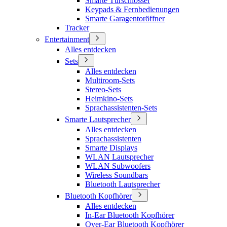
Smarte Türschlösser
Keypads & Fernbedienungen
Smarte Garagentoröffner
Tracker
Entertainment
Alles entdecken
Sets
Alles entdecken
Multiroom-Sets
Stereo-Sets
Heimkino-Sets
Sprachassistenten-Sets
Smarte Lautsprecher
Alles entdecken
Sprachassistenten
Smarte Displays
WLAN Lautsprecher
WLAN Subwoofers
Wireless Soundbars
Bluetooth Lautsprecher
Bluetooth Kopfhörer
Alles entdecken
In-Ear Bluetooth Kopfhörer
Over-Ear Bluetooth Kopfhörer