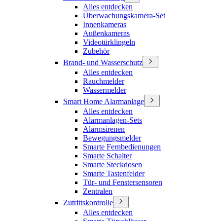
Alles entdecken
Überwachungskamera-Set
Innenkameras
Außenkameras
Videotürklingeln
Zubehör
Brand- und Wasserschutz
Alles entdecken
Rauchmelder
Wassermelder
Smart Home Alarmanlage
Alles entdecken
Alarmanlagen-Sets
Alarmsirenen
Bewegungsmelder
Smarte Fernbedienungen
Smarte Schalter
Smarte Steckdosen
Smarte Tastenfelder
Tür- und Fenstersensoren
Zentralen
Zutrittskontrolle
Alles entdecken