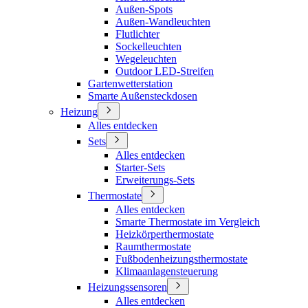
Außen-Spots
Außen-Wandleuchten
Flutlichter
Sockelleuchten
Wegeleuchten
Outdoor LED-Streifen
Gartenwetterstation
Smarte Außensteckdosen
Heizung
Alles entdecken
Sets
Alles entdecken
Starter-Sets
Erweiterungs-Sets
Thermostate
Alles entdecken
Smarte Thermostate im Vergleich
Heizkörperthermostate
Raumthermostate
Fußbodenheizungsthermostate
Klimaanlagensteuerung
Heizungssensoren
Alles entdecken