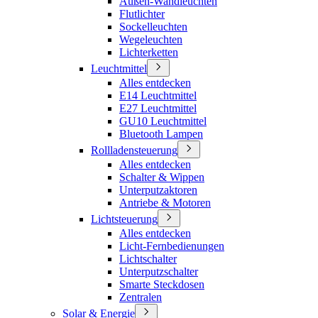
Außen-Wandleuchten
Flutlichter
Sockelleuchten
Wegeleuchten
Lichterketten
Leuchtmittel
Alles entdecken
E14 Leuchtmittel
E27 Leuchtmittel
GU10 Leuchtmittel
Bluetooth Lampen
Rollladensteuerung
Alles entdecken
Schalter & Wippen
Unterputzaktoren
Antriebe & Motoren
Lichtsteuerung
Alles entdecken
Licht-Fernbedienungen
Lichtschalter
Unterputzschalter
Smarte Steckdosen
Zentralen
Solar & Energie