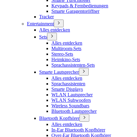
Smarte Türschlösser
Keypads & Fernbedienungen
Smarte Garagentoröffner
Tracker
Entertainment
Alles entdecken
Sets
Alles entdecken
Multiroom-Sets
Stereo-Sets
Heimkino-Sets
Sprachassistenten-Sets
Smarte Lautsprecher
Alles entdecken
Sprachassistenten
Smarte Displays
WLAN Lautsprecher
WLAN Subwoofers
Wireless Soundbars
Bluetooth Lautsprecher
Bluetooth Kopfhörer
Alles entdecken
In-Ear Bluetooth Kopfhörer
Over-Ear Bluetooth Kopfhörer