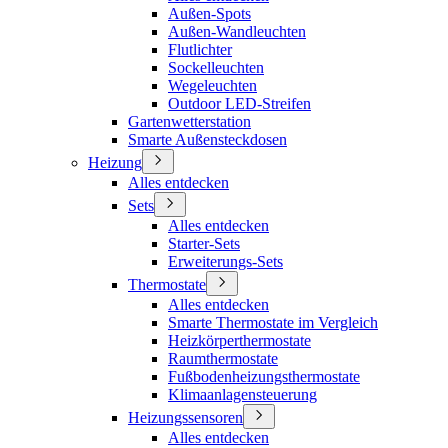
Außen-Spots
Außen-Wandleuchten
Flutlichter
Sockelleuchten
Wegeleuchten
Outdoor LED-Streifen
Gartenwetterstation
Smarte Außensteckdosen
Heizung
Alles entdecken
Sets
Alles entdecken
Starter-Sets
Erweiterungs-Sets
Thermostate
Alles entdecken
Smarte Thermostate im Vergleich
Heizkörperthermostate
Raumthermostate
Fußbodenheizungsthermostate
Klimaanlagensteuerung
Heizungssensoren
Alles entdecken