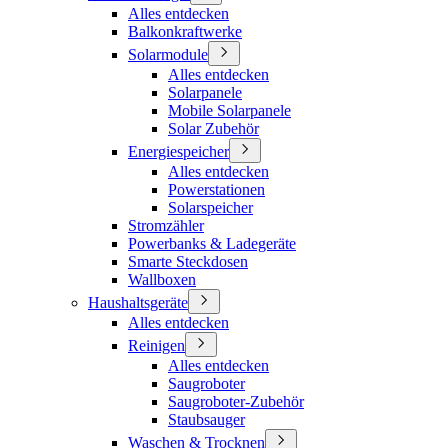
Alles entdecken
Balkonkraftwerke
Solarmodule
Alles entdecken
Solarpanele
Mobile Solarpanele
Solar Zubehör
Energiespeicher
Alles entdecken
Powerstationen
Solarspeicher
Stromzähler
Powerbanks & Ladegeräte
Smarte Steckdosen
Wallboxen
Haushaltsgeräte
Alles entdecken
Reinigen
Alles entdecken
Saugroboter
Saugroboter-Zubehör
Staubsauger
Waschen & Trocknen