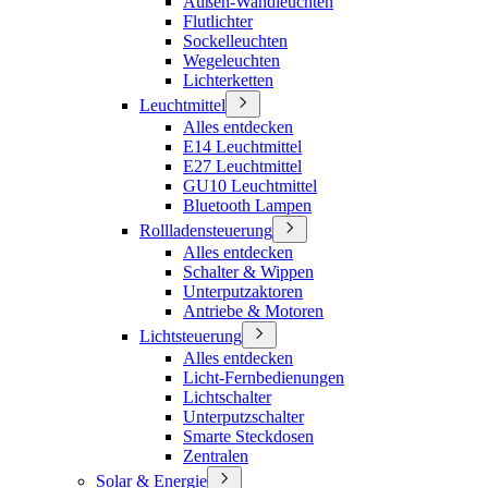
Außen-Wandleuchten
Flutlichter
Sockelleuchten
Wegeleuchten
Lichterketten
Leuchtmittel
Alles entdecken
E14 Leuchtmittel
E27 Leuchtmittel
GU10 Leuchtmittel
Bluetooth Lampen
Rollladensteuerung
Alles entdecken
Schalter & Wippen
Unterputzaktoren
Antriebe & Motoren
Lichtsteuerung
Alles entdecken
Licht-Fernbedienungen
Lichtschalter
Unterputzschalter
Smarte Steckdosen
Zentralen
Solar & Energie