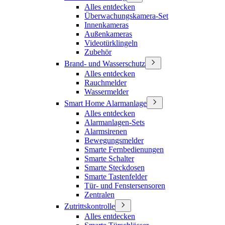
Alles entdecken
Überwachungskamera-Set
Innenkameras
Außenkameras
Videotürklingeln
Zubehör
Brand- und Wasserschutz
Alles entdecken
Rauchmelder
Wassermelder
Smart Home Alarmanlage
Alles entdecken
Alarmanlagen-Sets
Alarmsirenen
Bewegungsmelder
Smarte Fernbedienungen
Smarte Schalter
Smarte Steckdosen
Smarte Tastenfelder
Tür- und Fenstersensoren
Zentralen
Zutrittskontrolle
Alles entdecken