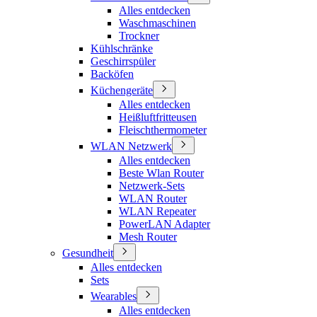
Alles entdecken
Waschmaschinen
Trockner
Kühlschränke
Geschirrspüler
Backöfen
Küchengeräte
Alles entdecken
Heißluftfritteusen
Fleischthermometer
WLAN Netzwerk
Alles entdecken
Beste Wlan Router
Netzwerk-Sets
WLAN Router
WLAN Repeater
PowerLAN Adapter
Mesh Router
Gesundheit
Alles entdecken
Sets
Wearables
Alles entdecken