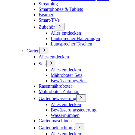
Streaming
Smartphones & Tablets
Beamer
Smart-TVs
Zubehör
Alles entdecken
Lautsprecher Halterungen
Lautsprecher Taschen
Garten
Alles entdecken
Sets
Alles entdecken
Mähroboter-Sets
Bewässerungs-Sets
Rasenmähroboter
Mähroboter-Zubehör
Gartenbewässerung
Alles entdecken
Bewässerungssteuerung
Wasserpumpen
Gartenmaschinen
Gartenbeleuchtung
Alles entdecken