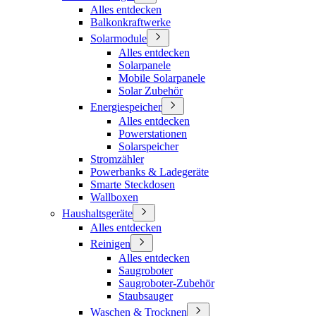
Alles entdecken
Balkonkraftwerke
Solarmodule
Alles entdecken
Solarpanele
Mobile Solarpanele
Solar Zubehör
Energiespeicher
Alles entdecken
Powerstationen
Solarspeicher
Stromzähler
Powerbanks & Ladegeräte
Smarte Steckdosen
Wallboxen
Haushaltsgeräte
Alles entdecken
Reinigen
Alles entdecken
Saugroboter
Saugroboter-Zubehör
Staubsauger
Waschen & Trocknen