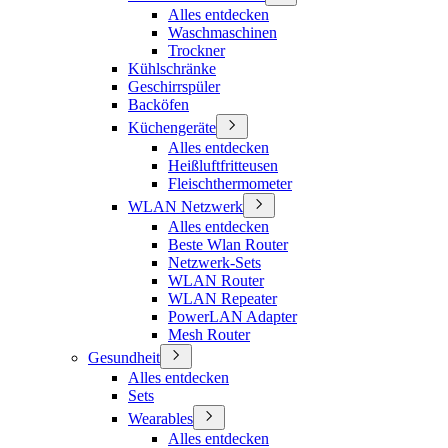
Alles entdecken
Waschmaschinen
Trockner
Kühlschränke
Geschirrspüler
Backöfen
Küchengeräte
Alles entdecken
Heißluftfritteusen
Fleischthermometer
WLAN Netzwerk
Alles entdecken
Beste Wlan Router
Netzwerk-Sets
WLAN Router
WLAN Repeater
PowerLAN Adapter
Mesh Router
Gesundheit
Alles entdecken
Sets
Wearables
Alles entdecken