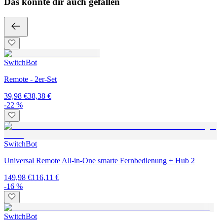
Das könnte dir auch gefallen
SwitchBot
Remote - 2er-Set
39,98 €
38,38 €
-22 %
SwitchBot
Universal Remote All-in-One smarte Fernbedienung + Hub 2
149,98 €
116,11 €
-16 %
SwitchBot