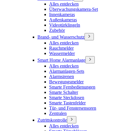
Alles entdecken
Überwachungskamera-Set
Innenkameras
Außenkameras
Videotürklingeln
Zubehör
Brand- und Wasserschutz
Alles entdecken
Rauchmelder
Wassermelder
Smart Home Alarmanlage
Alles entdecken
Alarmanlagen-Sets
Alarmsirenen
Bewegungsmelder
Smarte Fernbedienungen
Smarte Schalter
Smarte Steckdosen
Smarte Tastenfelder
Tür- und Fenstersensoren
Zentralen
Zutrittskontrolle
Alles entdecken