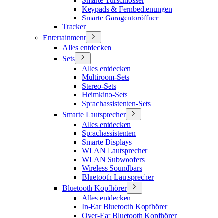
Smarte Türschlösser
Keypads & Fernbedienungen
Smarte Garagentoröffner
Tracker
Entertainment
Alles entdecken
Sets
Alles entdecken
Multiroom-Sets
Stereo-Sets
Heimkino-Sets
Sprachassistenten-Sets
Smarte Lautsprecher
Alles entdecken
Sprachassistenten
Smarte Displays
WLAN Lautsprecher
WLAN Subwoofers
Wireless Soundbars
Bluetooth Lautsprecher
Bluetooth Kopfhörer
Alles entdecken
In-Ear Bluetooth Kopfhörer
Over-Ear Bluetooth Kopfhörer