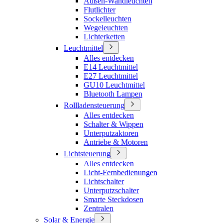
Außen-Wandleuchten
Flutlichter
Sockelleuchten
Wegeleuchten
Lichterketten
Leuchtmittel
Alles entdecken
E14 Leuchtmittel
E27 Leuchtmittel
GU10 Leuchtmittel
Bluetooth Lampen
Rollladensteuerung
Alles entdecken
Schalter & Wippen
Unterputzaktoren
Antriebe & Motoren
Lichtsteuerung
Alles entdecken
Licht-Fernbedienungen
Lichtschalter
Unterputzschalter
Smarte Steckdosen
Zentralen
Solar & Energie