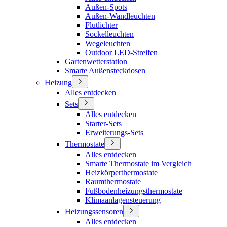
Außen-Spots
Außen-Wandleuchten
Flutlichter
Sockelleuchten
Wegeleuchten
Outdoor LED-Streifen
Gartenwetterstation
Smarte Außensteckdosen
Heizung
Alles entdecken
Sets
Alles entdecken
Starter-Sets
Erweiterungs-Sets
Thermostate
Alles entdecken
Smarte Thermostate im Vergleich
Heizkörperthermostate
Raumthermostate
Fußbodenheizungsthermostate
Klimaanlagensteuerung
Heizungssensoren
Alles entdecken