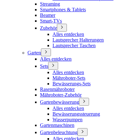
Streaming
Smartphones & Tablets
Beamer
Smart-TVs
Zubehör
Alles entdecken
Lautsprecher Halterungen
Lautsprecher Taschen
Garten
Alles entdecken
Sets
Alles entdecken
Mähroboter-Sets
Bewässerungs-Sets
Rasenmähroboter
Mähroboter-Zubehör
Gartenbewässerung
Alles entdecken
Bewässerungssteuerung
Wasserpumpen
Gartenmaschinen
Gartenbeleuchtung
Alles entdecken