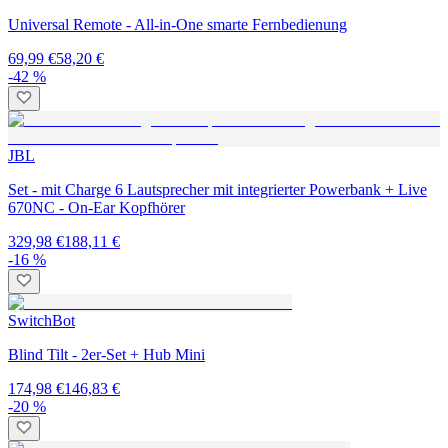
Universal Remote - All-in-One smarte Fernbedienung
69,99 €
58,20 €
-42 %
JBL
Set - mit Charge 6 Lautsprecher mit integrierter Powerbank + Live
670NC - On-Ear Kopfhörer
329,98 €
188,11 €
-16 %
SwitchBot
Blind Tilt - 2er-Set + Hub Mini
174,98 €
146,83 €
-20 %