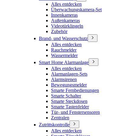
Alles entdecken
Überwachungskamera-Set
Innenkameras
Außenkameras
Videotürklingeln
Zubehör
Brand- und Wasserschutz
Alles entdecken
Rauchmelder
Wassermelder
Smart Home Alarmanlage
Alles entdecken
Alarmanlagen-Sets
Alarmsirenen
Bewegungsmelder
Smarte Fernbedienungen
Smarte Schalter
Smarte Steckdosen
Smarte Tastenfelder
Tür- und Fenstersensoren
Zentralen
Zutrittskontrolle
Alles entdecken