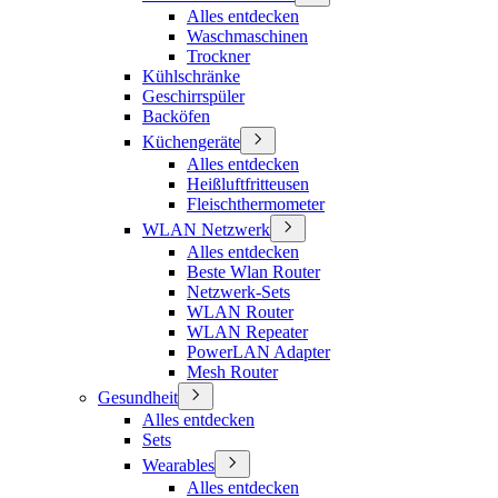
Alles entdecken
Waschmaschinen
Trockner
Kühlschränke
Geschirrspüler
Backöfen
Küchengeräte
Alles entdecken
Heißluftfritteusen
Fleischthermometer
WLAN Netzwerk
Alles entdecken
Beste Wlan Router
Netzwerk-Sets
WLAN Router
WLAN Repeater
PowerLAN Adapter
Mesh Router
Gesundheit
Alles entdecken
Sets
Wearables
Alles entdecken