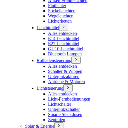
Außen-Wandleuchten
Flutlichter
Sockelleuchten
Wegeleuchten
Lichterketten
Leuchtmittel
Alles entdecken
E14 Leuchtmittel
E27 Leuchtmittel
GU10 Leuchtmittel
Bluetooth Lampen
Rollladensteuerung
Alles entdecken
Schalter & Wippen
Unterputzaktoren
Antriebe & Motoren
Lichtsteuerung
Alles entdecken
Licht-Fernbedienungen
Lichtschalter
Unterputzschalter
Smarte Steckdosen
Zentralen
Solar & Energie