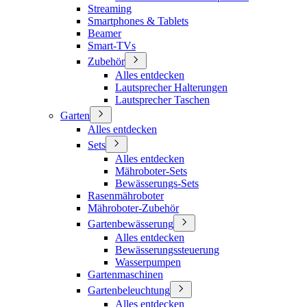
Streaming
Smartphones & Tablets
Beamer
Smart-TVs
Zubehör
Alles entdecken
Lautsprecher Halterungen
Lautsprecher Taschen
Garten
Alles entdecken
Sets
Alles entdecken
Mähroboter-Sets
Bewässerungs-Sets
Rasenmähroboter
Mähroboter-Zubehör
Gartenbewässerung
Alles entdecken
Bewässerungssteuerung
Wasserpumpen
Gartenmaschinen
Gartenbeleuchtung
Alles entdecken