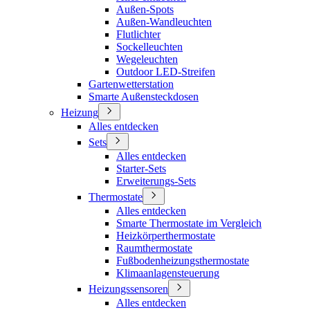
Außen-Spots
Außen-Wandleuchten
Flutlichter
Sockelleuchten
Wegeleuchten
Outdoor LED-Streifen
Gartenwetterstation
Smarte Außensteckdosen
Heizung
Alles entdecken
Sets
Alles entdecken
Starter-Sets
Erweiterungs-Sets
Thermostate
Alles entdecken
Smarte Thermostate im Vergleich
Heizkörperthermostate
Raumthermostate
Fußbodenheizungsthermostate
Klimaanlagensteuerung
Heizungssensoren
Alles entdecken