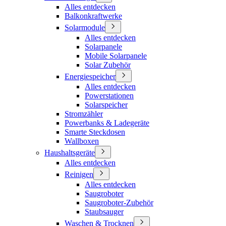
Alles entdecken
Balkonkraftwerke
Solarmodule
Alles entdecken
Solarpanele
Mobile Solarpanele
Solar Zubehör
Energiespeicher
Alles entdecken
Powerstationen
Solarspeicher
Stromzähler
Powerbanks & Ladegeräte
Smarte Steckdosen
Wallboxen
Haushaltsgeräte
Alles entdecken
Reinigen
Alles entdecken
Saugroboter
Saugroboter-Zubehör
Staubsauger
Waschen & Trocknen