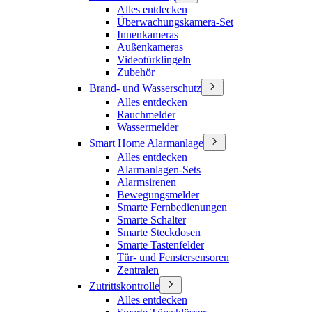
Alles entdecken
Überwachungskamera-Set
Innenkameras
Außenkameras
Videotürklingeln
Zubehör
Brand- und Wasserschutz
Alles entdecken
Rauchmelder
Wassermelder
Smart Home Alarmanlage
Alles entdecken
Alarmanlagen-Sets
Alarmsirenen
Bewegungsmelder
Smarte Fernbedienungen
Smarte Schalter
Smarte Steckdosen
Smarte Tastenfelder
Tür- und Fenstersensoren
Zentralen
Zutrittskontrolle
Alles entdecken