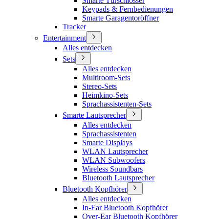
Smarte Türschlösser
Keypads & Fernbedienungen
Smarte Garagentoröffner
Tracker
Entertainment
Alles entdecken
Sets
Alles entdecken
Multiroom-Sets
Stereo-Sets
Heimkino-Sets
Sprachassistenten-Sets
Smarte Lautsprecher
Alles entdecken
Sprachassistenten
Smarte Displays
WLAN Lautsprecher
WLAN Subwoofers
Wireless Soundbars
Bluetooth Lautsprecher
Bluetooth Kopfhörer
Alles entdecken
In-Ear Bluetooth Kopfhörer
Over-Ear Bluetooth Kopfhörer