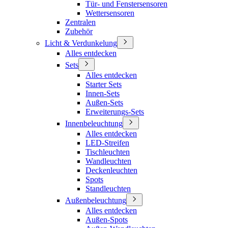
Tür- und Fenstersensoren
Wettersensoren
Zentralen
Zubehör
Licht & Verdunkelung
Alles entdecken
Sets
Alles entdecken
Starter Sets
Innen-Sets
Außen-Sets
Erweiterungs-Sets
Innenbeleuchtung
Alles entdecken
LED-Streifen
Tischleuchten
Wandleuchten
Deckenleuchten
Spots
Standleuchten
Außenbeleuchtung
Alles entdecken
Außen-Spots