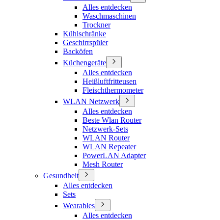
Alles entdecken
Waschmaschinen
Trockner
Kühlschränke
Geschirrspüler
Backöfen
Küchengeräte
Alles entdecken
Heißluftfritteusen
Fleischthermometer
WLAN Netzwerk
Alles entdecken
Beste Wlan Router
Netzwerk-Sets
WLAN Router
WLAN Repeater
PowerLAN Adapter
Mesh Router
Gesundheit
Alles entdecken
Sets
Wearables
Alles entdecken