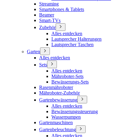
Streaming
Smartphones & Tablets
Beamer
Smart-TVs
Zubehör
Alles entdecken
Lautsprecher Halterungen
Lautsprecher Taschen
Garten
Alles entdecken
Sets
Alles entdecken
Mähroboter-Sets
Bewässerungs-Sets
Rasenmähroboter
Mähroboter-Zubehör
Gartenbewässerung
Alles entdecken
Bewässerungssteuerung
Wasserpumpen
Gartenmaschinen
Gartenbeleuchtung
Alles entdecken