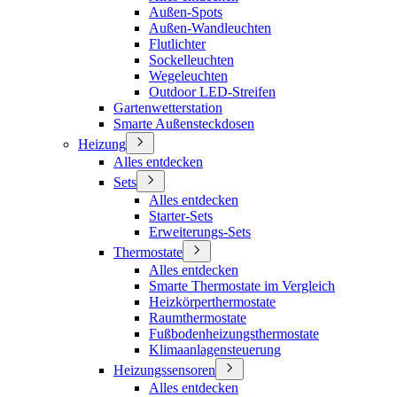
Außen-Spots
Außen-Wandleuchten
Flutlichter
Sockelleuchten
Wegeleuchten
Outdoor LED-Streifen
Gartenwetterstation
Smarte Außensteckdosen
Heizung
Alles entdecken
Sets
Alles entdecken
Starter-Sets
Erweiterungs-Sets
Thermostate
Alles entdecken
Smarte Thermostate im Vergleich
Heizkörperthermostate
Raumthermostate
Fußbodenheizungsthermostate
Klimaanlagensteuerung
Heizungssensoren
Alles entdecken