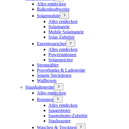
Alles entdecken
Balkonkraftwerke
Solarmodule
Alles entdecken
Solarpanele
Mobile Solarpanele
Solar Zubehör
Energiespeicher
Alles entdecken
Powerstationen
Solarspeicher
Stromzähler
Powerbanks & Ladegeräte
Smarte Steckdosen
Wallboxen
Haushaltsgeräte
Alles entdecken
Reinigen
Alles entdecken
Saugroboter
Saugroboter-Zubehör
Staubsauger
Waschen & Trocknen