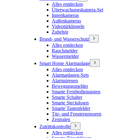
Alles entdecken
Überwachungskamera-Set
Innenkameras
Außenkameras
Videotürklingeln
Zubehör
Brand- und Wasserschutz
Alles entdecken
Rauchmelder
Wassermelder
Smart Home Alarmanlage
Alles entdecken
Alarmanlagen-Sets
Alarmsirenen
Bewegungsmelder
Smarte Fernbedienungen
Smarte Schalter
Smarte Steckdosen
Smarte Tastenfelder
Tür- und Fenstersensoren
Zentralen
Zutrittskontrolle
Alles entdecken