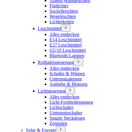
Außen-Wandleuchten
Flutlichter
Sockelleuchten
Wegeleuchten
Lichterketten
Leuchtmittel
Alles entdecken
E14 Leuchtmittel
E27 Leuchtmittel
GU10 Leuchtmittel
Bluetooth Lampen
Rollladensteuerung
Alles entdecken
Schalter & Wippen
Unterputzaktoren
Antriebe & Motoren
Lichtsteuerung
Alles entdecken
Licht-Fernbedienungen
Lichtschalter
Unterputzschalter
Smarte Steckdosen
Zentralen
Solar & Energie