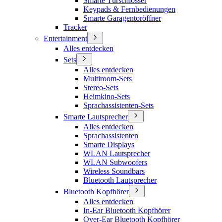
Smarte Türschlösser
Keypads & Fernbedienungen
Smarte Garagentoröffner
Tracker
Entertainment
Alles entdecken
Sets
Alles entdecken
Multiroom-Sets
Stereo-Sets
Heimkino-Sets
Sprachassistenten-Sets
Smarte Lautsprecher
Alles entdecken
Sprachassistenten
Smarte Displays
WLAN Lautsprecher
WLAN Subwoofers
Wireless Soundbars
Bluetooth Lautsprecher
Bluetooth Kopfhörer
Alles entdecken
In-Ear Bluetooth Kopfhörer
Over-Ear Bluetooth Kopfhörer