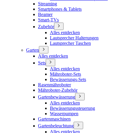
Streaming
Smartphones & Tablets
Beamer
Smart-TVs
Zubehör
Alles entdecken
Lautsprecher Halterungen
Lautsprecher Taschen
Garten
Alles entdecken
Sets
Alles entdecken
Mähroboter-Sets
Bewässerungs-Sets
Rasenmähroboter
Mähroboter-Zubehör
Gartenbewässerung
Alles entdecken
Bewässerungssteuerung
Wasserpumpen
Gartenmaschinen
Gartenbeleuchtung
Alles entdecken