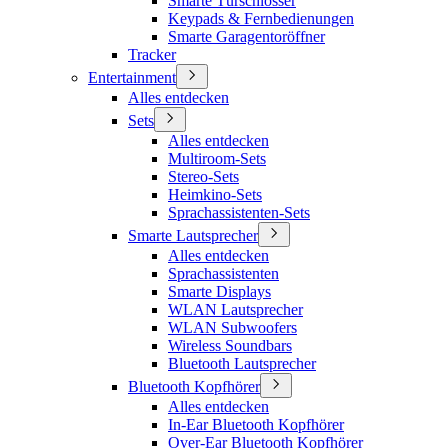
Smarte Türschlösser
Keypads & Fernbedienungen
Smarte Garagentoröffner
Tracker
Entertainment
Alles entdecken
Sets
Alles entdecken
Multiroom-Sets
Stereo-Sets
Heimkino-Sets
Sprachassistenten-Sets
Smarte Lautsprecher
Alles entdecken
Sprachassistenten
Smarte Displays
WLAN Lautsprecher
WLAN Subwoofers
Wireless Soundbars
Bluetooth Lautsprecher
Bluetooth Kopfhörer
Alles entdecken
In-Ear Bluetooth Kopfhörer
Over-Ear Bluetooth Kopfhörer