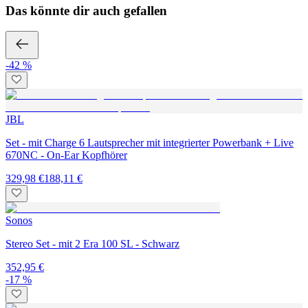
Das könnte dir auch gefallen
-42 %
JBL
Set - mit Charge 6 Lautsprecher mit integrierter Powerbank + Live
670NC - On-Ear Kopfhörer
329,98 €
188,11 €
Sonos
Stereo Set - mit 2 Era 100 SL - Schwarz
352,95 €
-17 %