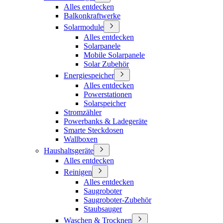
Alles entdecken
Balkonkraftwerke
Solarmodule
Alles entdecken
Solarpanele
Mobile Solarpanele
Solar Zubehör
Energiespeicher
Alles entdecken
Powerstationen
Solarspeicher
Stromzähler
Powerbanks & Ladegeräte
Smarte Steckdosen
Wallboxen
Haushaltsgeräte
Alles entdecken
Reinigen
Alles entdecken
Saugroboter
Saugroboter-Zubehör
Staubsauger
Waschen & Trocknen