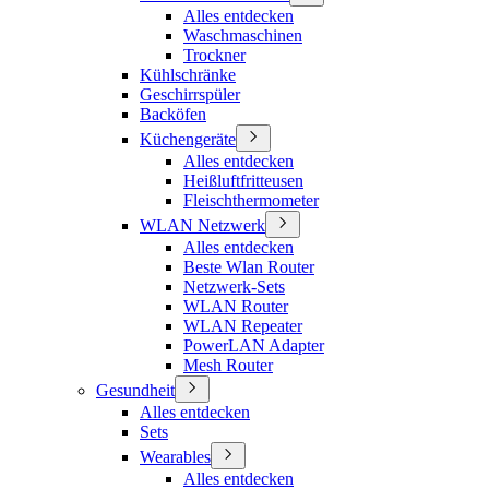
Alles entdecken
Waschmaschinen
Trockner
Kühlschränke
Geschirrspüler
Backöfen
Küchengeräte
Alles entdecken
Heißluftfritteusen
Fleischthermometer
WLAN Netzwerk
Alles entdecken
Beste Wlan Router
Netzwerk-Sets
WLAN Router
WLAN Repeater
PowerLAN Adapter
Mesh Router
Gesundheit
Alles entdecken
Sets
Wearables
Alles entdecken