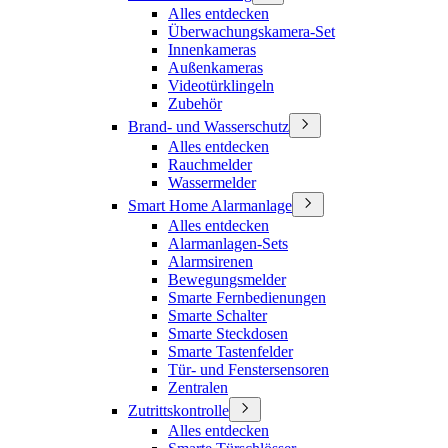
Alles entdecken
Überwachungskamera-Set
Innenkameras
Außenkameras
Videotürklingeln
Zubehör
Brand- und Wasserschutz
Alles entdecken
Rauchmelder
Wassermelder
Smart Home Alarmanlage
Alles entdecken
Alarmanlagen-Sets
Alarmsirenen
Bewegungsmelder
Smarte Fernbedienungen
Smarte Schalter
Smarte Steckdosen
Smarte Tastenfelder
Tür- und Fenstersensoren
Zentralen
Zutrittskontrolle
Alles entdecken