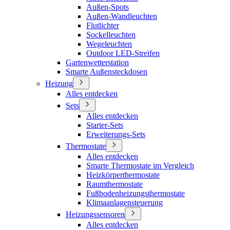
Außen-Spots
Außen-Wandleuchten
Flutlichter
Sockelleuchten
Wegeleuchten
Outdoor LED-Streifen
Gartenwetterstation
Smarte Außensteckdosen
Heizung
Alles entdecken
Sets
Alles entdecken
Starter-Sets
Erweiterungs-Sets
Thermostate
Alles entdecken
Smarte Thermostate im Vergleich
Heizkörperthermostate
Raumthermostate
Fußbodenheizungsthermostate
Klimaanlagensteuerung
Heizungssensoren
Alles entdecken