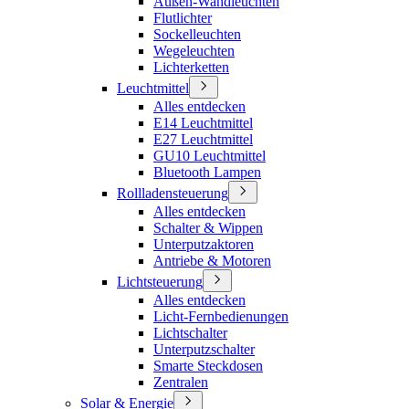
Außen-Wandleuchten
Flutlichter
Sockelleuchten
Wegeleuchten
Lichterketten
Leuchtmittel
Alles entdecken
E14 Leuchtmittel
E27 Leuchtmittel
GU10 Leuchtmittel
Bluetooth Lampen
Rollladensteuerung
Alles entdecken
Schalter & Wippen
Unterputzaktoren
Antriebe & Motoren
Lichtsteuerung
Alles entdecken
Licht-Fernbedienungen
Lichtschalter
Unterputzschalter
Smarte Steckdosen
Zentralen
Solar & Energie