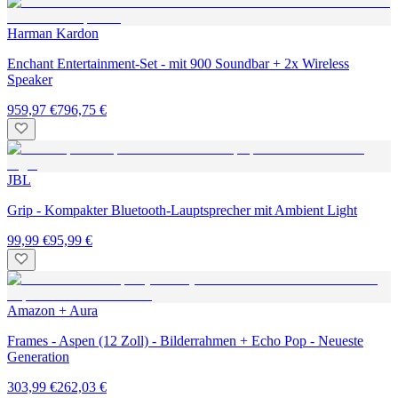
Harman Kardon
Enchant Entertainment-Set - mit 900 Soundbar + 2x Wireless
Speaker
959,97 €
796,75 €
JBL
Grip - Kompakter Bluetooth-Lauptsprecher mit Ambient Light
99,99 €
95,99 €
Amazon + Aura
Frames - Aspen (12 Zoll) - Bilderrahmen + Echo Pop - Neueste
Generation
303,99 €
262,03 €