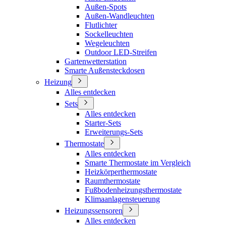
Außen-Spots
Außen-Wandleuchten
Flutlichter
Sockelleuchten
Wegeleuchten
Outdoor LED-Streifen
Gartenwetterstation
Smarte Außensteckdosen
Heizung
Alles entdecken
Sets
Alles entdecken
Starter-Sets
Erweiterungs-Sets
Thermostate
Alles entdecken
Smarte Thermostate im Vergleich
Heizkörperthermostate
Raumthermostate
Fußbodenheizungsthermostate
Klimaanlagensteuerung
Heizungssensoren
Alles entdecken