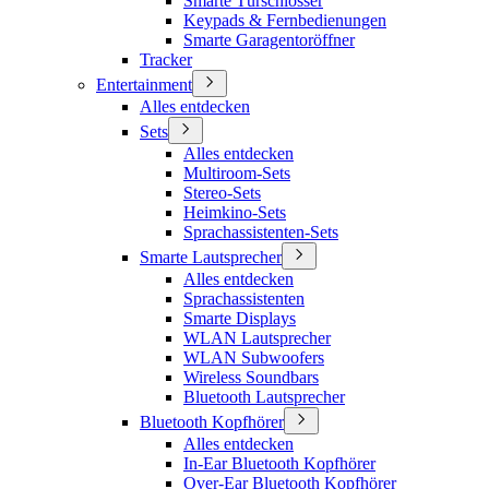
Smarte Türschlösser
Keypads & Fernbedienungen
Smarte Garagentoröffner
Tracker
Entertainment
Alles entdecken
Sets
Alles entdecken
Multiroom-Sets
Stereo-Sets
Heimkino-Sets
Sprachassistenten-Sets
Smarte Lautsprecher
Alles entdecken
Sprachassistenten
Smarte Displays
WLAN Lautsprecher
WLAN Subwoofers
Wireless Soundbars
Bluetooth Lautsprecher
Bluetooth Kopfhörer
Alles entdecken
In-Ear Bluetooth Kopfhörer
Over-Ear Bluetooth Kopfhörer