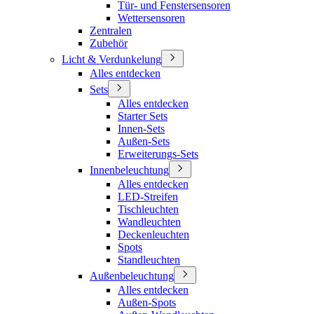
Tür- und Fenstersensoren
Wettersensoren
Zentralen
Zubehör
Licht & Verdunkelung
Alles entdecken
Sets
Alles entdecken
Starter Sets
Innen-Sets
Außen-Sets
Erweiterungs-Sets
Innenbeleuchtung
Alles entdecken
LED-Streifen
Tischleuchten
Wandleuchten
Deckenleuchten
Spots
Standleuchten
Außenbeleuchtung
Alles entdecken
Außen-Spots