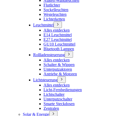
Außen-Wandleuchten
Flutlichter
Sockelleuchten
Wegeleuchten
Lichterketten
Leuchtmittel
Alles entdecken
E14 Leuchtmittel
E27 Leuchtmittel
GU10 Leuchtmittel
Bluetooth Lampen
Rollladensteuerung
Alles entdecken
Schalter & Wippen
Unterputzaktoren
Antriebe & Motoren
Lichtsteuerung
Alles entdecken
Licht-Fernbedienungen
Lichtschalter
Unterputzschalter
Smarte Steckdosen
Zentralen
Solar & Energie