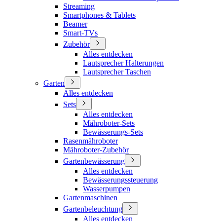
Streaming
Smartphones & Tablets
Beamer
Smart-TVs
Zubehör
Alles entdecken
Lautsprecher Halterungen
Lautsprecher Taschen
Garten
Alles entdecken
Sets
Alles entdecken
Mähroboter-Sets
Bewässerungs-Sets
Rasenmähroboter
Mähroboter-Zubehör
Gartenbewässerung
Alles entdecken
Bewässerungssteuerung
Wasserpumpen
Gartenmaschinen
Gartenbeleuchtung
Alles entdecken