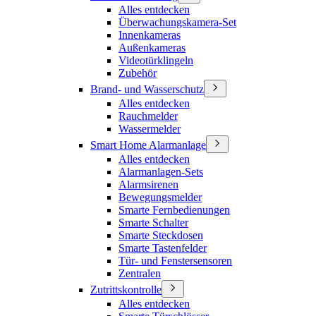
Alles entdecken
Überwachungskamera-Set
Innenkameras
Außenkameras
Videotürklingeln
Zubehör
Brand- und Wasserschutz
Alles entdecken
Rauchmelder
Wassermelder
Smart Home Alarmanlage
Alles entdecken
Alarmanlagen-Sets
Alarmsirenen
Bewegungsmelder
Smarte Fernbedienungen
Smarte Schalter
Smarte Steckdosen
Smarte Tastenfelder
Tür- und Fenstersensoren
Zentralen
Zutrittskontrolle
Alles entdecken