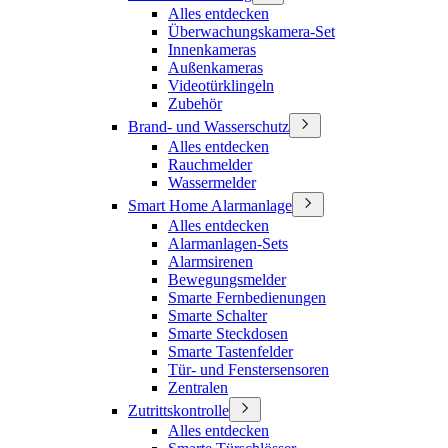
Alles entdecken
Überwachungskamera-Set
Innenkameras
Außenkameras
Videotürklingeln
Zubehör
Brand- und Wasserschutz
Alles entdecken
Rauchmelder
Wassermelder
Smart Home Alarmanlage
Alles entdecken
Alarmanlagen-Sets
Alarmsirenen
Bewegungsmelder
Smarte Fernbedienungen
Smarte Schalter
Smarte Steckdosen
Smarte Tastenfelder
Tür- und Fenstersensoren
Zentralen
Zutrittskontrolle
Alles entdecken