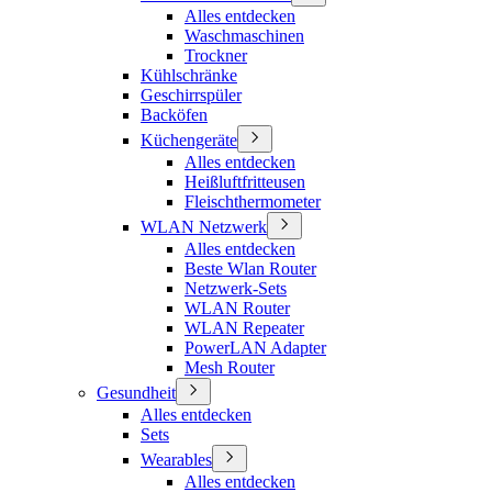
Alles entdecken
Waschmaschinen
Trockner
Kühlschränke
Geschirrspüler
Backöfen
Küchengeräte
Alles entdecken
Heißluftfritteusen
Fleischthermometer
WLAN Netzwerk
Alles entdecken
Beste Wlan Router
Netzwerk-Sets
WLAN Router
WLAN Repeater
PowerLAN Adapter
Mesh Router
Gesundheit
Alles entdecken
Sets
Wearables
Alles entdecken