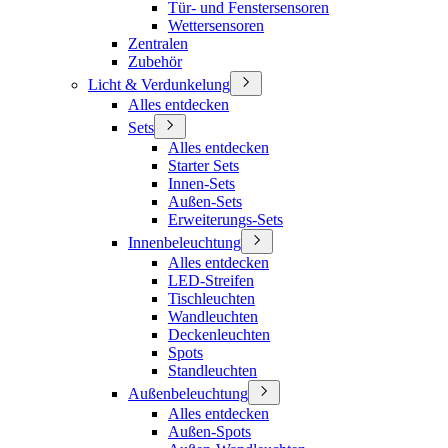
Tür- und Fenstersensoren
Wettersensoren
Zentralen
Zubehör
Licht & Verdunkelung
Alles entdecken
Sets
Alles entdecken
Starter Sets
Innen-Sets
Außen-Sets
Erweiterungs-Sets
Innenbeleuchtung
Alles entdecken
LED-Streifen
Tischleuchten
Wandleuchten
Deckenleuchten
Spots
Standleuchten
Außenbeleuchtung
Alles entdecken
Außen-Spots