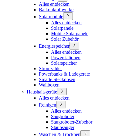
Alles entdecken
Balkonkraftwerke
Solarmodule
Alles entdecken
Solarpanele
Mobile Solarpanele
Solar Zubehör
Energiespeicher
Alles entdecken
Powerstationen
Solarspeicher
Stromzähler
Powerbanks & Ladegeräte
Smarte Steckdosen
Wallboxen
Haushaltsgeräte
Alles entdecken
Reinigen
Alles entdecken
Saugroboter
Saugroboter-Zubehör
Staubsauger
Waschen & Trocknen