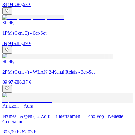
83,94 €
80,58 €
Shelly
1PM (Gen. 3) - 6er-Set
89,94 €
85,39 €
Shelly
2PM (Gen. 4) - WLAN 2-Kanal Relais - 3er-Set
89,97 €
86,37 €
Amazon + Aura
Frames - Aspen (12 Zoll) - Bilderrahmen + Echo Pop - Neueste
Generation
303,99 €
262,03 €