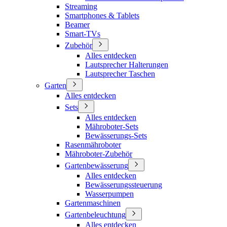
Streaming
Smartphones & Tablets
Beamer
Smart-TVs
Zubehör
Alles entdecken
Lautsprecher Halterungen
Lautsprecher Taschen
Garten
Alles entdecken
Sets
Alles entdecken
Mähroboter-Sets
Bewässerungs-Sets
Rasenmähroboter
Mähroboter-Zubehör
Gartenbewässerung
Alles entdecken
Bewässerungssteuerung
Wasserpumpen
Gartenmaschinen
Gartenbeleuchtung
Alles entdecken