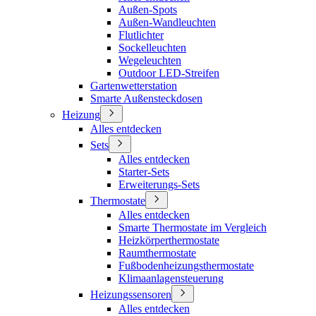
Außen-Spots
Außen-Wandleuchten
Flutlichter
Sockelleuchten
Wegeleuchten
Outdoor LED-Streifen
Gartenwetterstation
Smarte Außensteckdosen
Heizung
Alles entdecken
Sets
Alles entdecken
Starter-Sets
Erweiterungs-Sets
Thermostate
Alles entdecken
Smarte Thermostate im Vergleich
Heizkörperthermostate
Raumthermostate
Fußbodenheizungsthermostate
Klimaanlagensteuerung
Heizungssensoren
Alles entdecken