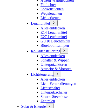
Außen-Wandleuchten
Flutlichter
Sockelleuchten
Wegeleuchten
Lichterketten
Leuchtmittel
Alles entdecken
E14 Leuchtmittel
E27 Leuchtmittel
GU10 Leuchtmittel
Bluetooth Lampen
Rollladensteuerung
Alles entdecken
Schalter & Wippen
Unterputzaktoren
Antriebe & Motoren
Lichtsteuerung
Alles entdecken
Licht-Fernbedienungen
Lichtschalter
Unterputzschalter
Smarte Steckdosen
Zentralen
Solar & Energie