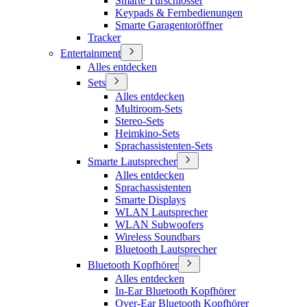
Smarte Türschlösser
Keypads & Fernbedienungen
Smarte Garagentoröffner
Tracker
Entertainment
Alles entdecken
Sets
Alles entdecken
Multiroom-Sets
Stereo-Sets
Heimkino-Sets
Sprachassistenten-Sets
Smarte Lautsprecher
Alles entdecken
Sprachassistenten
Smarte Displays
WLAN Lautsprecher
WLAN Subwoofers
Wireless Soundbars
Bluetooth Lautsprecher
Bluetooth Kopfhörer
Alles entdecken
In-Ear Bluetooth Kopfhörer
Over-Ear Bluetooth Kopfhörer