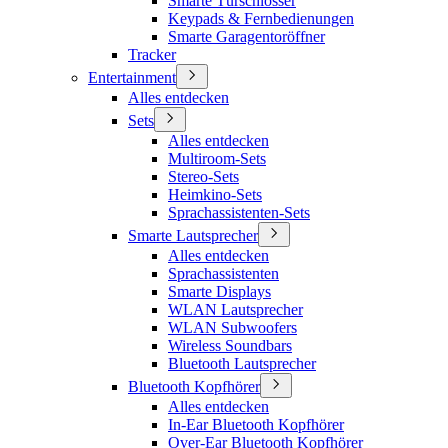
Smarte Türschlösser
Keypads & Fernbedienungen
Smarte Garagentoröffner
Tracker
Entertainment
Alles entdecken
Sets
Alles entdecken
Multiroom-Sets
Stereo-Sets
Heimkino-Sets
Sprachassistenten-Sets
Smarte Lautsprecher
Alles entdecken
Sprachassistenten
Smarte Displays
WLAN Lautsprecher
WLAN Subwoofers
Wireless Soundbars
Bluetooth Lautsprecher
Bluetooth Kopfhörer
Alles entdecken
In-Ear Bluetooth Kopfhörer
Over-Ear Bluetooth Kopfhörer