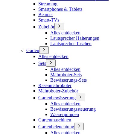
Streaming
Smartphones & Tablets
Beamer
Smart-TVs
Zubehör
Alles entdecken
Lautsprecher Halterungen
Lautsprecher Taschen
Garten
Alles entdecken
Sets
Alles entdecken
Mähroboter-Sets
Bewässerungs-Sets
Rasenmähroboter
Mähroboter-Zubehör
Gartenbewässerung
Alles entdecken
Bewässerungssteuerung
Wasserpumpen
Gartenmaschinen
Gartenbeleuchtung
Alles entdecken