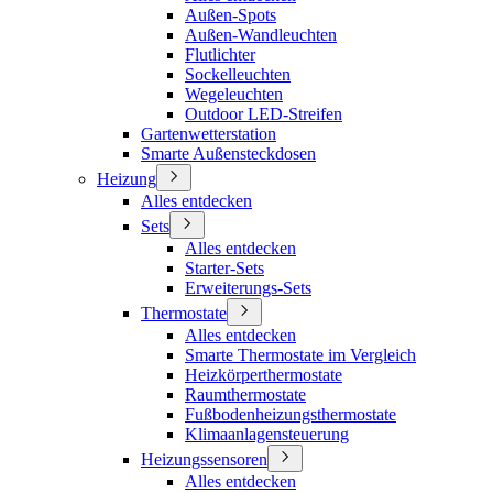
Außen-Spots
Außen-Wandleuchten
Flutlichter
Sockelleuchten
Wegeleuchten
Outdoor LED-Streifen
Gartenwetterstation
Smarte Außensteckdosen
Heizung
Alles entdecken
Sets
Alles entdecken
Starter-Sets
Erweiterungs-Sets
Thermostate
Alles entdecken
Smarte Thermostate im Vergleich
Heizkörperthermostate
Raumthermostate
Fußbodenheizungsthermostate
Klimaanlagensteuerung
Heizungssensoren
Alles entdecken