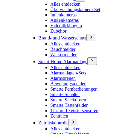
Alles entdecken
Überwachungskamera-Set
Innenkameras
Außenkameras
Videotürklingeln
Zubehör
Brand- und Wasserschutz
Alles entdecken
Rauchmelder
Wassermelder
Smart Home Alarmanlage
Alles entdecken
Alarmanlagen-Sets
Alarmsirenen
Bewegungsmelder
Smarte Fernbedienungen
Smarte Schalter
Smarte Steckdosen
Smarte Tastenfelder
Tür- und Fenstersensoren
Zentralen
Zutrittskontrolle
Alles entdecken