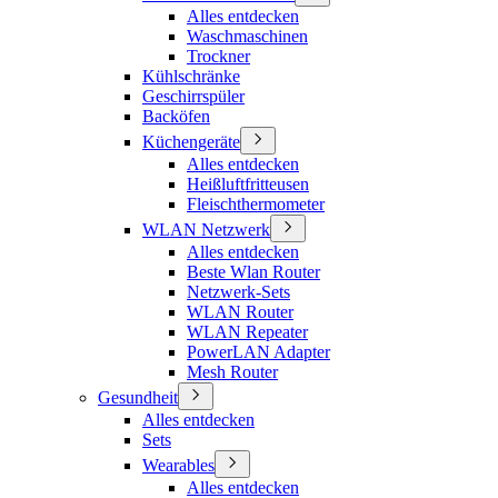
Alles entdecken
Waschmaschinen
Trockner
Kühlschränke
Geschirrspüler
Backöfen
Küchengeräte
Alles entdecken
Heißluftfritteusen
Fleischthermometer
WLAN Netzwerk
Alles entdecken
Beste Wlan Router
Netzwerk-Sets
WLAN Router
WLAN Repeater
PowerLAN Adapter
Mesh Router
Gesundheit
Alles entdecken
Sets
Wearables
Alles entdecken