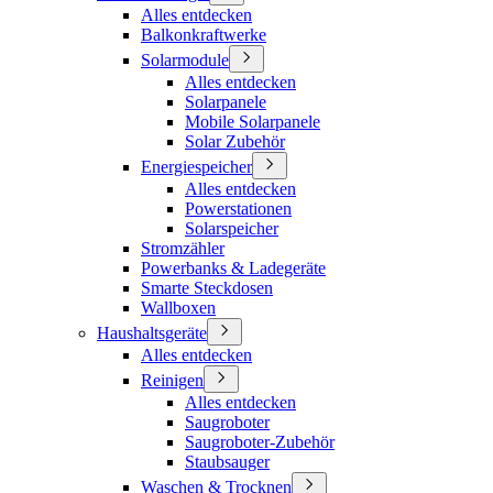
Alles entdecken
Balkonkraftwerke
Solarmodule
Alles entdecken
Solarpanele
Mobile Solarpanele
Solar Zubehör
Energiespeicher
Alles entdecken
Powerstationen
Solarspeicher
Stromzähler
Powerbanks & Ladegeräte
Smarte Steckdosen
Wallboxen
Haushaltsgeräte
Alles entdecken
Reinigen
Alles entdecken
Saugroboter
Saugroboter-Zubehör
Staubsauger
Waschen & Trocknen