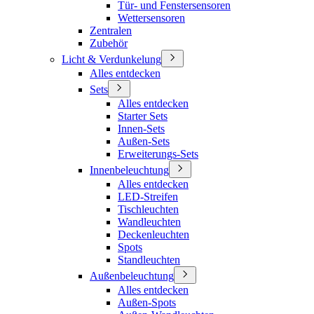
Tür- und Fenstersensoren
Wettersensoren
Zentralen
Zubehör
Licht & Verdunkelung
Alles entdecken
Sets
Alles entdecken
Starter Sets
Innen-Sets
Außen-Sets
Erweiterungs-Sets
Innenbeleuchtung
Alles entdecken
LED-Streifen
Tischleuchten
Wandleuchten
Deckenleuchten
Spots
Standleuchten
Außenbeleuchtung
Alles entdecken
Außen-Spots