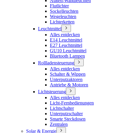
Außen-Wandleuchten
Flutlichter
Sockelleuchten
Wegeleuchten
Lichterketten
Leuchtmittel
Alles entdecken
E14 Leuchtmittel
E27 Leuchtmittel
GU10 Leuchtmittel
Bluetooth Lampen
Rollladensteuerung
Alles entdecken
Schalter & Wippen
Unterputzaktoren
Antriebe & Motoren
Lichtsteuerung
Alles entdecken
Licht-Fernbedienungen
Lichtschalter
Unterputzschalter
Smarte Steckdosen
Zentralen
Solar & Energie