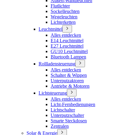
Außen-Wandleuchten
Flutlichter
Sockelleuchten
Wegeleuchten
Lichterketten
Leuchtmittel
Alles entdecken
E14 Leuchtmittel
E27 Leuchtmittel
GU10 Leuchtmittel
Bluetooth Lampen
Rollladensteuerung
Alles entdecken
Schalter & Wippen
Unterputzaktoren
Antriebe & Motoren
Lichtsteuerung
Alles entdecken
Licht-Fernbedienungen
Lichtschalter
Unterputzschalter
Smarte Steckdosen
Zentralen
Solar & Energie