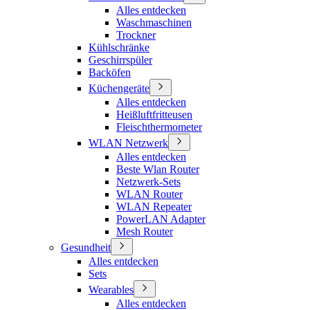
Alles entdecken
Waschmaschinen
Trockner
Kühlschränke
Geschirrspüler
Backöfen
Küchengeräte
Alles entdecken
Heißluftfritteusen
Fleischthermometer
WLAN Netzwerk
Alles entdecken
Beste Wlan Router
Netzwerk-Sets
WLAN Router
WLAN Repeater
PowerLAN Adapter
Mesh Router
Gesundheit
Alles entdecken
Sets
Wearables
Alles entdecken