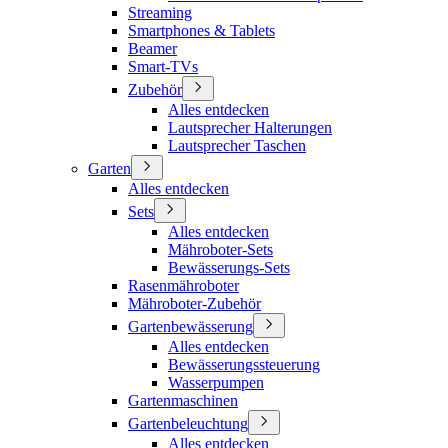
Streaming
Smartphones & Tablets
Beamer
Smart-TVs
Zubehör
Alles entdecken
Lautsprecher Halterungen
Lautsprecher Taschen
Garten
Alles entdecken
Sets
Alles entdecken
Mähroboter-Sets
Bewässerungs-Sets
Rasenmähroboter
Mähroboter-Zubehör
Gartenbewässerung
Alles entdecken
Bewässerungssteuerung
Wasserpumpen
Gartenmaschinen
Gartenbeleuchtung
Alles entdecken