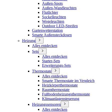
Außen-Spots
Außen-Wandleuchten
Flutlichter
Sockelleuchten
Wegeleuchten
Outdoor LED-Streifen
Gartenwetterstation
Smarte Außensteckdosen
Heizung
Alles entdecken
Sets
Alles entdecken
Starter-Sets
Erweiterungs-Sets
Thermostate
Alles entdecken
Smarte Thermostate im Vergleich
Heizkörperthermostate
Raumthermostate
Fußbodenheizungsthermostate
Klimaanlagensteuerung
Heizungssensoren
Alles entdecken