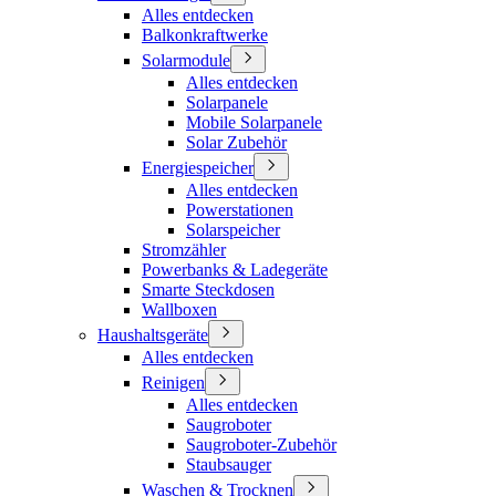
Alles entdecken
Balkonkraftwerke
Solarmodule
Alles entdecken
Solarpanele
Mobile Solarpanele
Solar Zubehör
Energiespeicher
Alles entdecken
Powerstationen
Solarspeicher
Stromzähler
Powerbanks & Ladegeräte
Smarte Steckdosen
Wallboxen
Haushaltsgeräte
Alles entdecken
Reinigen
Alles entdecken
Saugroboter
Saugroboter-Zubehör
Staubsauger
Waschen & Trocknen