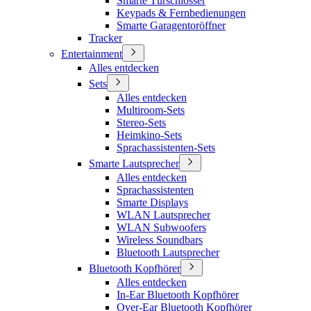
Smarte Türschlösser
Keypads & Fernbedienungen
Smarte Garagentoröffner
Tracker
Entertainment
Alles entdecken
Sets
Alles entdecken
Multiroom-Sets
Stereo-Sets
Heimkino-Sets
Sprachassistenten-Sets
Smarte Lautsprecher
Alles entdecken
Sprachassistenten
Smarte Displays
WLAN Lautsprecher
WLAN Subwoofers
Wireless Soundbars
Bluetooth Lautsprecher
Bluetooth Kopfhörer
Alles entdecken
In-Ear Bluetooth Kopfhörer
Over-Ear Bluetooth Kopfhörer