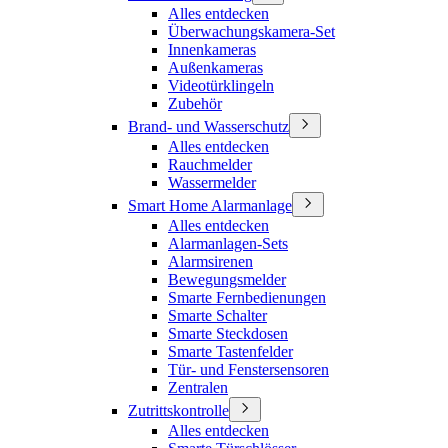
Alles entdecken
Überwachungskamera-Set
Innenkameras
Außenkameras
Videotürklingeln
Zubehör
Brand- und Wasserschutz
Alles entdecken
Rauchmelder
Wassermelder
Smart Home Alarmanlage
Alles entdecken
Alarmanlagen-Sets
Alarmsirenen
Bewegungsmelder
Smarte Fernbedienungen
Smarte Schalter
Smarte Steckdosen
Smarte Tastenfelder
Tür- und Fenstersensoren
Zentralen
Zutrittskontrolle
Alles entdecken