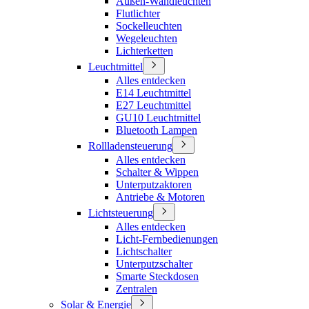
Außen-Wandleuchten
Flutlichter
Sockelleuchten
Wegeleuchten
Lichterketten
Leuchtmittel
Alles entdecken
E14 Leuchtmittel
E27 Leuchtmittel
GU10 Leuchtmittel
Bluetooth Lampen
Rollladensteuerung
Alles entdecken
Schalter & Wippen
Unterputzaktoren
Antriebe & Motoren
Lichtsteuerung
Alles entdecken
Licht-Fernbedienungen
Lichtschalter
Unterputzschalter
Smarte Steckdosen
Zentralen
Solar & Energie