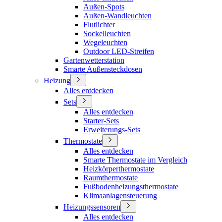
Außen-Spots
Außen-Wandleuchten
Flutlichter
Sockelleuchten
Wegeleuchten
Outdoor LED-Streifen
Gartenwetterstation
Smarte Außensteckdosen
Heizung
Alles entdecken
Sets
Alles entdecken
Starter-Sets
Erweiterungs-Sets
Thermostate
Alles entdecken
Smarte Thermostate im Vergleich
Heizkörperthermostate
Raumthermostate
Fußbodenheizungsthermostate
Klimaanlagensteuerung
Heizungssensoren
Alles entdecken