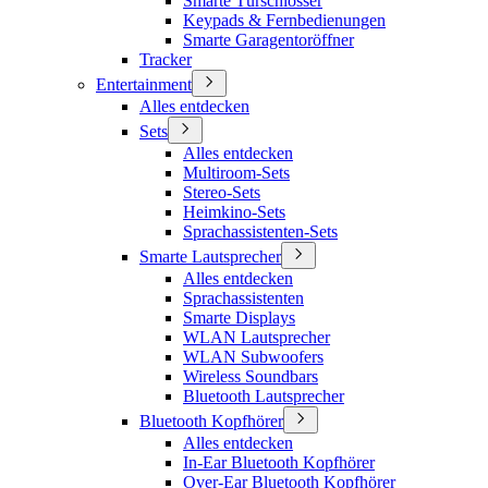
Smarte Türschlösser
Keypads & Fernbedienungen
Smarte Garagentoröffner
Tracker
Entertainment
Alles entdecken
Sets
Alles entdecken
Multiroom-Sets
Stereo-Sets
Heimkino-Sets
Sprachassistenten-Sets
Smarte Lautsprecher
Alles entdecken
Sprachassistenten
Smarte Displays
WLAN Lautsprecher
WLAN Subwoofers
Wireless Soundbars
Bluetooth Lautsprecher
Bluetooth Kopfhörer
Alles entdecken
In-Ear Bluetooth Kopfhörer
Over-Ear Bluetooth Kopfhörer