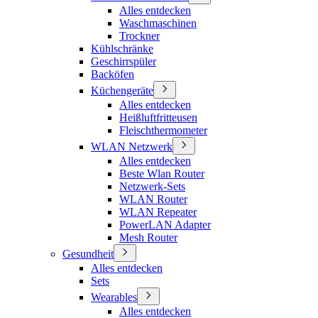
Alles entdecken
Waschmaschinen
Trockner
Kühlschränke
Geschirrspüler
Backöfen
Küchengeräte
Alles entdecken
Heißluftfritteusen
Fleischthermometer
WLAN Netzwerk
Alles entdecken
Beste Wlan Router
Netzwerk-Sets
WLAN Router
WLAN Repeater
PowerLAN Adapter
Mesh Router
Gesundheit
Alles entdecken
Sets
Wearables
Alles entdecken