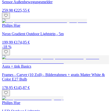
Sensor Außenbewegungsmelder
259,98 €
225,55 €
Philips Hue
Neon Gradient Outdoor Lightstrip - 5m
199,99 €
174,05 €
-18 %
Aura + tink Basics
Frames - Carver (10 Zoll) - Bilderrahmen + gratis Matter White &
Color E27 Bulb
178,95 €
145,87 €
Philips Hue