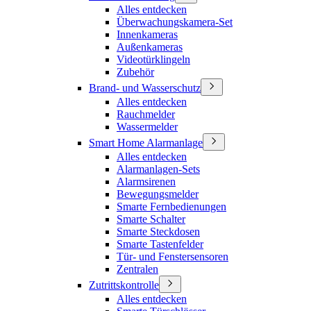
Alles entdecken
Überwachungskamera-Set
Innenkameras
Außenkameras
Videotürklingeln
Zubehör
Brand- und Wasserschutz
Alles entdecken
Rauchmelder
Wassermelder
Smart Home Alarmanlage
Alles entdecken
Alarmanlagen-Sets
Alarmsirenen
Bewegungsmelder
Smarte Fernbedienungen
Smarte Schalter
Smarte Steckdosen
Smarte Tastenfelder
Tür- und Fenstersensoren
Zentralen
Zutrittskontrolle
Alles entdecken