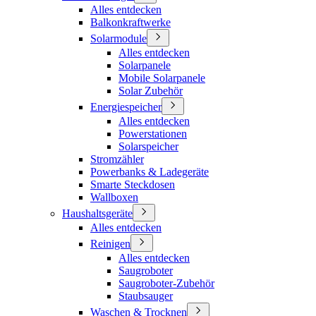
Alles entdecken
Balkonkraftwerke
Solarmodule
Alles entdecken
Solarpanele
Mobile Solarpanele
Solar Zubehör
Energiespeicher
Alles entdecken
Powerstationen
Solarspeicher
Stromzähler
Powerbanks & Ladegeräte
Smarte Steckdosen
Wallboxen
Haushaltsgeräte
Alles entdecken
Reinigen
Alles entdecken
Saugroboter
Saugroboter-Zubehör
Staubsauger
Waschen & Trocknen