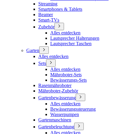
Streaming
Smartphones & Tablets
Beamer
Smart-TVs
Zubehör
Alles entdecken
Lautsprecher Halterungen
Lautsprecher Taschen
Garten
Alles entdecken
Sets
Alles entdecken
Mähroboter-Sets
Bewässerungs-Sets
Rasenmähroboter
Mähroboter-Zubehör
Gartenbewässerung
Alles entdecken
Bewässerungssteuerung
Wasserpumpen
Gartenmaschinen
Gartenbeleuchtung
Alles entdecken