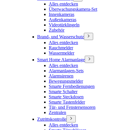
Alles entdecken
Überwachungskamera-Set
Innenkameras
Außenkameras
Videotürklingeln
Zubehör
Brand- und Wasserschutz
Alles entdecken
Rauchmelder
Wassermelder
Smart Home Alarmanlage
Alles entdecken
Alarmanlagen-Sets
Alarmsirenen
Bewegungsmelder
Smarte Fernbedienungen
Smarte Schalter
Smarte Steckdosen
Smarte Tastenfelder
Tür- und Fenstersensoren
Zentralen
Zutrittskontrolle
Alles entdecken