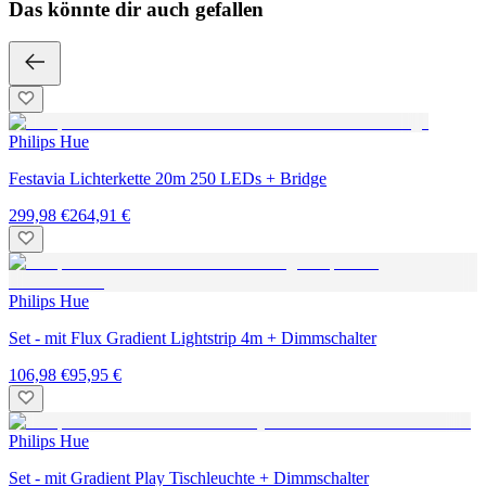
Das könnte dir auch gefallen
Philips Hue
Festavia Lichterkette 20m 250 LEDs + Bridge
299,98 €
264,91 €
Philips Hue
Set - mit Flux Gradient Lightstrip 4m + Dimmschalter
106,98 €
95,95 €
Philips Hue
Set - mit Gradient Play Tischleuchte + Dimmschalter