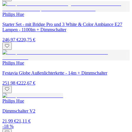
Philips Hue
Starter Set - mit Bridge Pro und 3 White & Color Ambiance E27
Lampen - 1100lm + Dimmschalter
246,97 €
220,75 €
Philips Hue
Festavia Globe Außenlichterkette - 14m + Dimmschalter
251,98 €
222,67 €
Philips Hue
Dimmschalter V2
21,99 €
21,11 €
-18 %