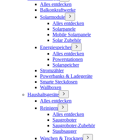
Alles entdecken
Balkonkraftwerke
Solarmodule
Alles entdecken
Solarpanele
Mobile Solarpanele
Solar Zubehör
Energiespeicher
Alles entdecken
Powerstationen
Solarspeicher
Stromzähler
Powerbanks & Ladegeräte
Smarte Steckdosen
Wallboxen
Haushaltsgeräte
Alles entdecken
Reinigen
Alles entdecken
Saugroboter
Saugroboter-Zubehör
Staubsauger
Waschen & Trocknen