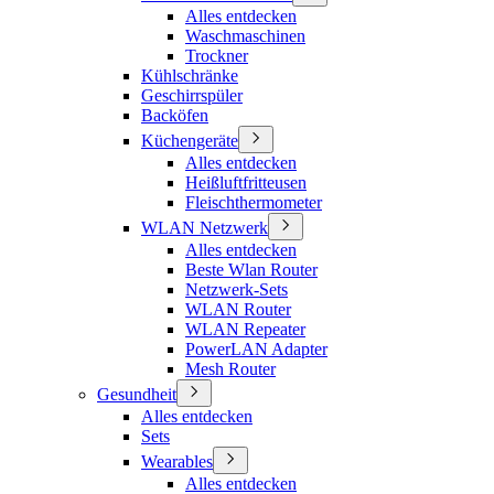
Alles entdecken
Waschmaschinen
Trockner
Kühlschränke
Geschirrspüler
Backöfen
Küchengeräte
Alles entdecken
Heißluftfritteusen
Fleischthermometer
WLAN Netzwerk
Alles entdecken
Beste Wlan Router
Netzwerk-Sets
WLAN Router
WLAN Repeater
PowerLAN Adapter
Mesh Router
Gesundheit
Alles entdecken
Sets
Wearables
Alles entdecken