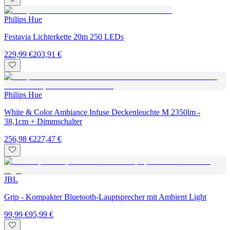
Philips Hue
Festavia Lichterkette 20m 250 LEDs
229,99 €
203,91 €
Philips Hue
White & Color Ambiance Infuse Deckenleuchte M 2350lm -
38,1cm + Dimmschalter
256,98 €
227,47 €
JBL
Grip - Kompakter Bluetooth-Lauptsprecher mit Ambient Light
99,99 €
95,99 €