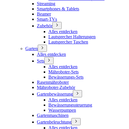
Streaming
Smartphones & Tablets
Beamer
Smart-TVs
Zubehör
Alles entdecken
Lautsprecher Halterungen
Lautsprecher Taschen
Garten
Alles entdecken
Sets
Alles entdecken
Mähroboter-Sets
Bewässerungs-Sets
Rasenmähroboter
Mähroboter-Zubehör
Gartenbewässerung
Alles entdecken
Bewässerungssteuerung
Wasserpumpen
Gartenmaschinen
Gartenbeleuchtung
Alles entdecken