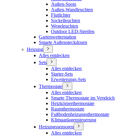
Außen-Spots
Außen-Wandleuchten
Flutlichter
Sockelleuchten
Wegeleuchten
Outdoor LED-Streifen
Gartenwetterstation
Smarte Außensteckdosen
Heizung
Alles entdecken
Sets
Alles entdecken
Starter-Sets
Erweiterungs-Sets
Thermostate
Alles entdecken
Smarte Thermostate im Vergleich
Heizkörperthermostate
Raumthermostate
Fußbodenheizungsthermostate
Klimaanlagensteuerung
Heizungssensoren
Alles entdecken