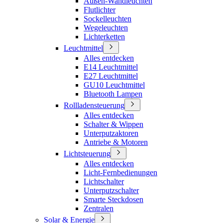
Außen-Wandleuchten
Flutlichter
Sockelleuchten
Wegeleuchten
Lichterketten
Leuchtmittel
Alles entdecken
E14 Leuchtmittel
E27 Leuchtmittel
GU10 Leuchtmittel
Bluetooth Lampen
Rollladensteuerung
Alles entdecken
Schalter & Wippen
Unterputzaktoren
Antriebe & Motoren
Lichtsteuerung
Alles entdecken
Licht-Fernbedienungen
Lichtschalter
Unterputzschalter
Smarte Steckdosen
Zentralen
Solar & Energie