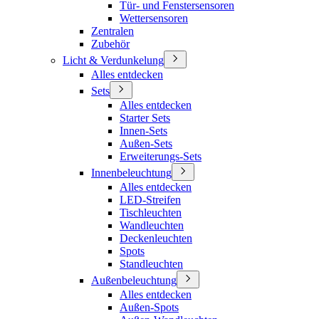
Tür- und Fenstersensoren
Wettersensoren
Zentralen
Zubehör
Licht & Verdunkelung
Alles entdecken
Sets
Alles entdecken
Starter Sets
Innen-Sets
Außen-Sets
Erweiterungs-Sets
Innenbeleuchtung
Alles entdecken
LED-Streifen
Tischleuchten
Wandleuchten
Deckenleuchten
Spots
Standleuchten
Außenbeleuchtung
Alles entdecken
Außen-Spots