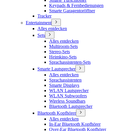
Smarte Türschlösser
Keypads & Fernbedienungen
Smarte Garagentoröffner
Tracker
Entertainment
Alles entdecken
Sets
Alles entdecken
Multiroom-Sets
Stereo-Sets
Heimkino-Sets
Sprachassistenten-Sets
Smarte Lautsprecher
Alles entdecken
Sprachassistenten
Smarte Displays
WLAN Lautsprecher
WLAN Subwoofers
Wireless Soundbars
Bluetooth Lautsprecher
Bluetooth Kopfhörer
Alles entdecken
In-Ear Bluetooth Kopfhörer
Over-Ear Bluetooth Kopfhörer