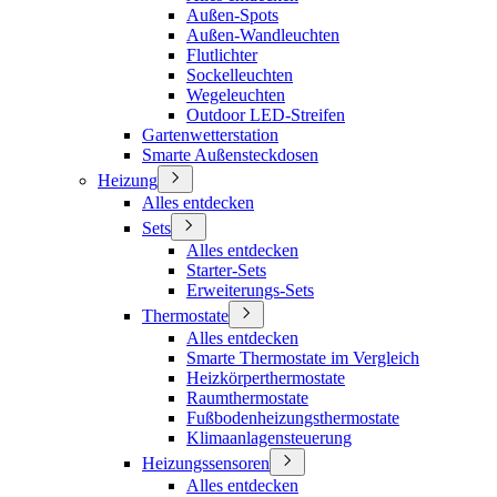
Außen-Spots
Außen-Wandleuchten
Flutlichter
Sockelleuchten
Wegeleuchten
Outdoor LED-Streifen
Gartenwetterstation
Smarte Außensteckdosen
Heizung
Alles entdecken
Sets
Alles entdecken
Starter-Sets
Erweiterungs-Sets
Thermostate
Alles entdecken
Smarte Thermostate im Vergleich
Heizkörperthermostate
Raumthermostate
Fußbodenheizungsthermostate
Klimaanlagensteuerung
Heizungssensoren
Alles entdecken