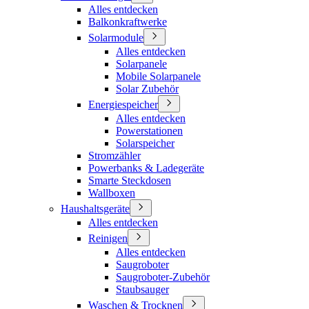
Alles entdecken
Balkonkraftwerke
Solarmodule
Alles entdecken
Solarpanele
Mobile Solarpanele
Solar Zubehör
Energiespeicher
Alles entdecken
Powerstationen
Solarspeicher
Stromzähler
Powerbanks & Ladegeräte
Smarte Steckdosen
Wallboxen
Haushaltsgeräte
Alles entdecken
Reinigen
Alles entdecken
Saugroboter
Saugroboter-Zubehör
Staubsauger
Waschen & Trocknen