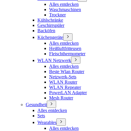
Alles entdecken
Waschmaschinen
Trockner
Kühlschränke
Geschirrspüler
Backöfen
Küchengeräte
Alles entdecken
Heißluftfritteusen
Fleischthermometer
WLAN Netzwerk
Alles entdecken
Beste Wlan Router
Netzwerk-Sets
WLAN Router
WLAN Repeater
PowerLAN Adapter
Mesh Router
Gesundheit
Alles entdecken
Sets
Wearables
Alles entdecken