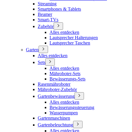
Streaming
Smartphones & Tablets
Beamer
Smart-TVs
Zubehör
Alles entdecken
Lautsprecher Halterungen
Lautsprecher Taschen
Garten
Alles entdecken
Sets
Alles entdecken
Mähroboter-Sets
Bewässerungs-Sets
Rasenmähroboter
Mähroboter-Zubehör
Gartenbewässerung
Alles entdecken
Bewässerungssteuerung
Wasserpumpen
Gartenmaschinen
Gartenbeleuchtung
Alles entdecken