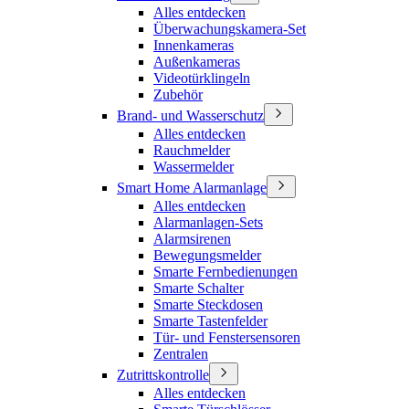
Alles entdecken
Überwachungskamera-Set
Innenkameras
Außenkameras
Videotürklingeln
Zubehör
Brand- und Wasserschutz
Alles entdecken
Rauchmelder
Wassermelder
Smart Home Alarmanlage
Alles entdecken
Alarmanlagen-Sets
Alarmsirenen
Bewegungsmelder
Smarte Fernbedienungen
Smarte Schalter
Smarte Steckdosen
Smarte Tastenfelder
Tür- und Fenstersensoren
Zentralen
Zutrittskontrolle
Alles entdecken