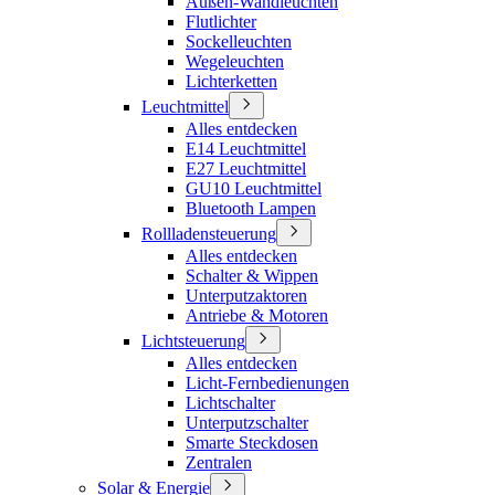
Außen-Wandleuchten
Flutlichter
Sockelleuchten
Wegeleuchten
Lichterketten
Leuchtmittel
Alles entdecken
E14 Leuchtmittel
E27 Leuchtmittel
GU10 Leuchtmittel
Bluetooth Lampen
Rollladensteuerung
Alles entdecken
Schalter & Wippen
Unterputzaktoren
Antriebe & Motoren
Lichtsteuerung
Alles entdecken
Licht-Fernbedienungen
Lichtschalter
Unterputzschalter
Smarte Steckdosen
Zentralen
Solar & Energie