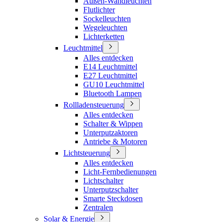
Außen-Wandleuchten
Flutlichter
Sockelleuchten
Wegeleuchten
Lichterketten
Leuchtmittel
Alles entdecken
E14 Leuchtmittel
E27 Leuchtmittel
GU10 Leuchtmittel
Bluetooth Lampen
Rollladensteuerung
Alles entdecken
Schalter & Wippen
Unterputzaktoren
Antriebe & Motoren
Lichtsteuerung
Alles entdecken
Licht-Fernbedienungen
Lichtschalter
Unterputzschalter
Smarte Steckdosen
Zentralen
Solar & Energie