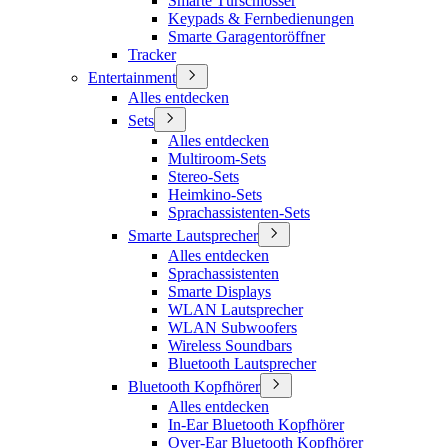
Smarte Türschlösser
Keypads & Fernbedienungen
Smarte Garagentoröffner
Tracker
Entertainment
Alles entdecken
Sets
Alles entdecken
Multiroom-Sets
Stereo-Sets
Heimkino-Sets
Sprachassistenten-Sets
Smarte Lautsprecher
Alles entdecken
Sprachassistenten
Smarte Displays
WLAN Lautsprecher
WLAN Subwoofers
Wireless Soundbars
Bluetooth Lautsprecher
Bluetooth Kopfhörer
Alles entdecken
In-Ear Bluetooth Kopfhörer
Over-Ear Bluetooth Kopfhörer