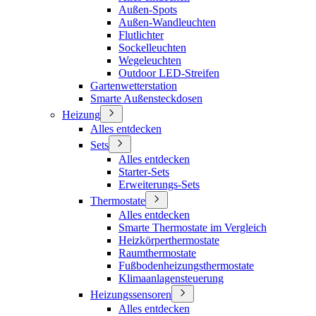
Außen-Spots
Außen-Wandleuchten
Flutlichter
Sockelleuchten
Wegeleuchten
Outdoor LED-Streifen
Gartenwetterstation
Smarte Außensteckdosen
Heizung
Alles entdecken
Sets
Alles entdecken
Starter-Sets
Erweiterungs-Sets
Thermostate
Alles entdecken
Smarte Thermostate im Vergleich
Heizkörperthermostate
Raumthermostate
Fußbodenheizungsthermostate
Klimaanlagensteuerung
Heizungssensoren
Alles entdecken