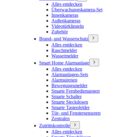
Alles entdecken
Überwachungskamera-Set
Innenkameras
Außenkameras
Videotürklingeln
Zubehör
Brand- und Wasserschutz
Alles entdecken
Rauchmelder
Wassermelder
Smart Home Alarmanlage
Alles entdecken
Alarmanlagen-Sets
Alarmsirenen
Bewegungsmelder
Smarte Fernbedienungen
Smarte Schalter
Smarte Steckdosen
Smarte Tastenfelder
Tür- und Fenstersensoren
Zentralen
Zutrittskontrolle
Alles entdecken