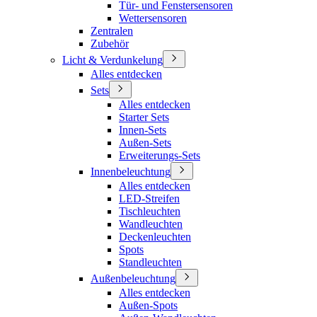
Tür- und Fenstersensoren
Wettersensoren
Zentralen
Zubehör
Licht & Verdunkelung
Alles entdecken
Sets
Alles entdecken
Starter Sets
Innen-Sets
Außen-Sets
Erweiterungs-Sets
Innenbeleuchtung
Alles entdecken
LED-Streifen
Tischleuchten
Wandleuchten
Deckenleuchten
Spots
Standleuchten
Außenbeleuchtung
Alles entdecken
Außen-Spots