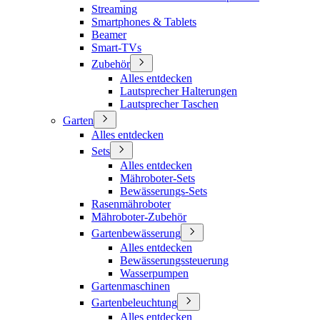
Streaming
Smartphones & Tablets
Beamer
Smart-TVs
Zubehör
Alles entdecken
Lautsprecher Halterungen
Lautsprecher Taschen
Garten
Alles entdecken
Sets
Alles entdecken
Mähroboter-Sets
Bewässerungs-Sets
Rasenmähroboter
Mähroboter-Zubehör
Gartenbewässerung
Alles entdecken
Bewässerungssteuerung
Wasserpumpen
Gartenmaschinen
Gartenbeleuchtung
Alles entdecken