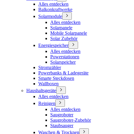
Alles entdecken
Balkonkraftwerke
Solarmodule
Alles entdecken
Solarpanele
Mobile Solarpanele
Solar Zubehör
Energiespeicher
Alles entdecken
Powerstationen
Solarspeicher
Stromzähler
Powerbanks & Ladegeräte
Smarte Steckdosen
Wallboxen
Haushaltsgeräte
Alles entdecken
Reinigen
Alles entdecken
Saugroboter
Saugroboter-Zubehör
Staubsauger
Waschen & Trocknen