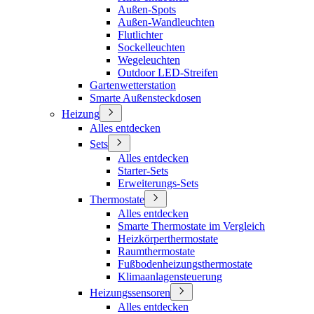
Außen-Spots
Außen-Wandleuchten
Flutlichter
Sockelleuchten
Wegeleuchten
Outdoor LED-Streifen
Gartenwetterstation
Smarte Außensteckdosen
Heizung
Alles entdecken
Sets
Alles entdecken
Starter-Sets
Erweiterungs-Sets
Thermostate
Alles entdecken
Smarte Thermostate im Vergleich
Heizkörperthermostate
Raumthermostate
Fußbodenheizungsthermostate
Klimaanlagensteuerung
Heizungssensoren
Alles entdecken