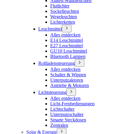
Außen-Wandleuchten
Flutlichter
Sockelleuchten
Wegeleuchten
Lichterketten
Leuchtmittel
Alles entdecken
E14 Leuchtmittel
E27 Leuchtmittel
GU10 Leuchtmittel
Bluetooth Lampen
Rollladensteuerung
Alles entdecken
Schalter & Wippen
Unterputzaktoren
Antriebe & Motoren
Lichtsteuerung
Alles entdecken
Licht-Fernbedienungen
Lichtschalter
Unterputzschalter
Smarte Steckdosen
Zentralen
Solar & Energie