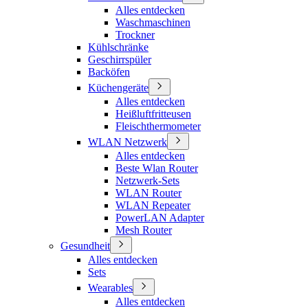
Alles entdecken
Waschmaschinen
Trockner
Kühlschränke
Geschirrspüler
Backöfen
Küchengeräte
Alles entdecken
Heißluftfritteusen
Fleischthermometer
WLAN Netzwerk
Alles entdecken
Beste Wlan Router
Netzwerk-Sets
WLAN Router
WLAN Repeater
PowerLAN Adapter
Mesh Router
Gesundheit
Alles entdecken
Sets
Wearables
Alles entdecken