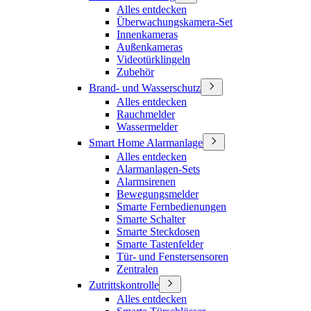
Alles entdecken
Überwachungskamera-Set
Innenkameras
Außenkameras
Videotürklingeln
Zubehör
Brand- und Wasserschutz
Alles entdecken
Rauchmelder
Wassermelder
Smart Home Alarmanlage
Alles entdecken
Alarmanlagen-Sets
Alarmsirenen
Bewegungsmelder
Smarte Fernbedienungen
Smarte Schalter
Smarte Steckdosen
Smarte Tastenfelder
Tür- und Fenstersensoren
Zentralen
Zutrittskontrolle
Alles entdecken