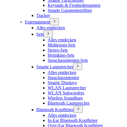
Smarte Türschlösser
Keypads & Fernbedienungen
Smarte Garagentoröffner
Tracker
Entertainment
Alles entdecken
Sets
Alles entdecken
Multiroom-Sets
Stereo-Sets
Heimkino-Sets
Sprachassistenten-Sets
Smarte Lautsprecher
Alles entdecken
Sprachassistenten
Smarte Displays
WLAN Lautsprecher
WLAN Subwoofers
Wireless Soundbars
Bluetooth Lautsprecher
Bluetooth Kopfhörer
Alles entdecken
In-Ear Bluetooth Kopfhörer
Over-Ear Bluetooth Kopfhörer