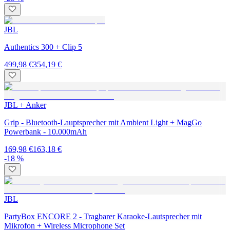
JBL
Authentics 300 + Clip 5
499,98 €
354,19 €
JBL + Anker
Grip - Bluetooth-Lauptsprecher mit Ambient Light + MagGo
Powerbank - 10.000mAh
169,98 €
163,18 €
-18 %
JBL
PartyBox ENCORE 2 - Tragbarer Karaoke-Lautsprecher mit
Mikrofon + Wireless Microphone Set