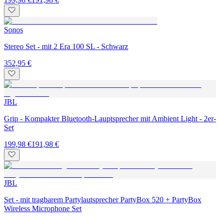
Sonos
Stereo Set - mit 2 Era 100 SL - Schwarz
352,95 €
JBL
Grip - Kompakter Bluetooth-Lauptsprecher mit Ambient Light - 2er-
Set
199,98 €
191,98 €
JBL
Set - mit tragbarem Partylautsprecher PartyBox 520 + PartyBox
Wireless Microphone Set