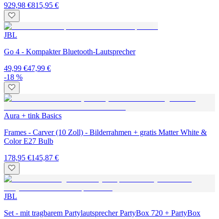
929,98 €
815,95 €
JBL
Go 4 - Kompakter Bluetooth-Lautsprecher
49,99 €
47,99 €
-18 %
Aura + tink Basics
Frames - Carver (10 Zoll) - Bilderrahmen + gratis Matter White &
Color E27 Bulb
178,95 €
145,87 €
JBL
Set - mit tragbarem Partylautsprecher PartyBox 720 + PartyBox