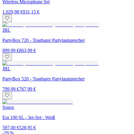
Wireless Microphone Set
1.029,98 €
931,15 €
JBL
PartyBox 720 - Tragbarer Partylautsprecher
899,99 €
863,99 €
JBL
PartyBox 520 - Tragbarer Partylautsprecher
799,99 €
767,99 €
Sonos
Era 100 SL - 3er-Set - Weiß
597,00 €
528,95 €
-29 %