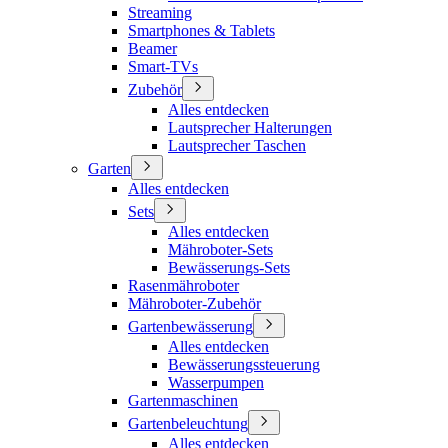
Streaming
Smartphones & Tablets
Beamer
Smart-TVs
Zubehör
Alles entdecken
Lautsprecher Halterungen
Lautsprecher Taschen
Garten
Alles entdecken
Sets
Alles entdecken
Mähroboter-Sets
Bewässerungs-Sets
Rasenmähroboter
Mähroboter-Zubehör
Gartenbewässerung
Alles entdecken
Bewässerungssteuerung
Wasserpumpen
Gartenmaschinen
Gartenbeleuchtung
Alles entdecken