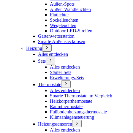
Außen-Spots
Außen-Wandleuchten
Flutlichter
Sockelleuchten
Wegeleuchten
Outdoor LED-Streifen
Gartenwetterstation
Smarte Außensteckdosen
Heizung
Alles entdecken
Sets
Alles entdecken
Starter-Sets
Erweiterungs-Sets
Thermostate
Alles entdecken
Smarte Thermostate im Vergleich
Heizkörperthermostate
Raumthermostate
Fußbodenheizungsthermostate
Klimaanlagensteuerung
Heizungssensoren
Alles entdecken