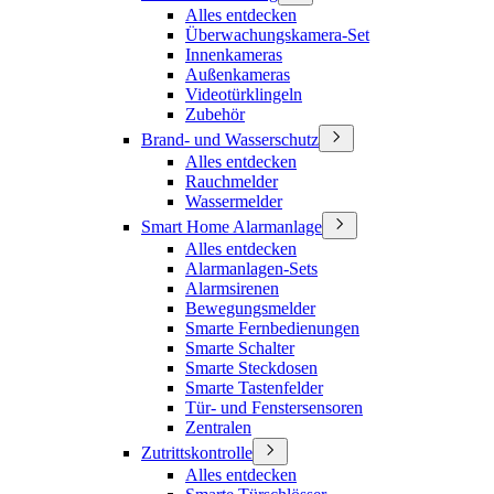
Alles entdecken
Überwachungskamera-Set
Innenkameras
Außenkameras
Videotürklingeln
Zubehör
Brand- und Wasserschutz
Alles entdecken
Rauchmelder
Wassermelder
Smart Home Alarmanlage
Alles entdecken
Alarmanlagen-Sets
Alarmsirenen
Bewegungsmelder
Smarte Fernbedienungen
Smarte Schalter
Smarte Steckdosen
Smarte Tastenfelder
Tür- und Fenstersensoren
Zentralen
Zutrittskontrolle
Alles entdecken