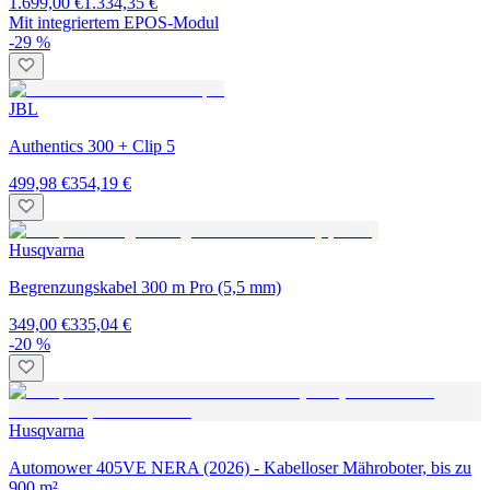
1.699,00 €
1.334,35 €
Mit integriertem EPOS-Modul
-29 %
JBL
Authentics 300 + Clip 5
499,98 €
354,19 €
Husqvarna
Begrenzungskabel 300 m Pro (5,5 mm)
349,00 €
335,04 €
-20 %
Husqvarna
Automower 405VE NERA (2026) - Kabelloser Mähroboter, bis zu
900 m²