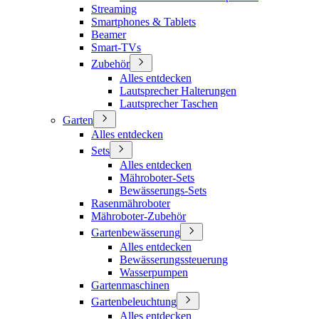
Streaming
Smartphones & Tablets
Beamer
Smart-TVs
Zubehör
Alles entdecken
Lautsprecher Halterungen
Lautsprecher Taschen
Garten
Alles entdecken
Sets
Alles entdecken
Mähroboter-Sets
Bewässerungs-Sets
Rasenmähroboter
Mähroboter-Zubehör
Gartenbewässerung
Alles entdecken
Bewässerungssteuerung
Wasserpumpen
Gartenmaschinen
Gartenbeleuchtung
Alles entdecken