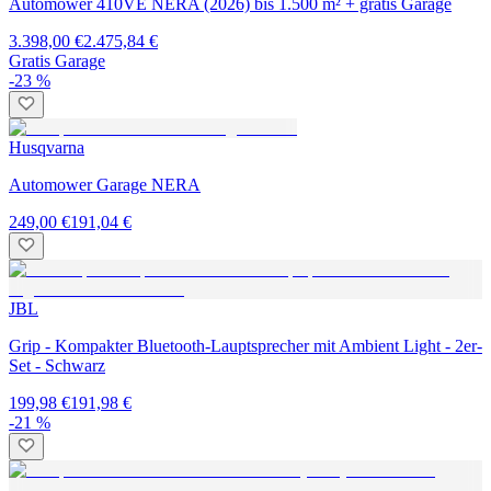
Automower 410VE NERA (2026) bis 1.500 m² + gratis Garage
3.398,00 €
2.475,84 €
Gratis Garage
-23 %
Husqvarna
Automower Garage NERA
249,00 €
191,04 €
JBL
Grip - Kompakter Bluetooth-Lauptsprecher mit Ambient Light - 2er-
Set - Schwarz
199,98 €
191,98 €
-21 %