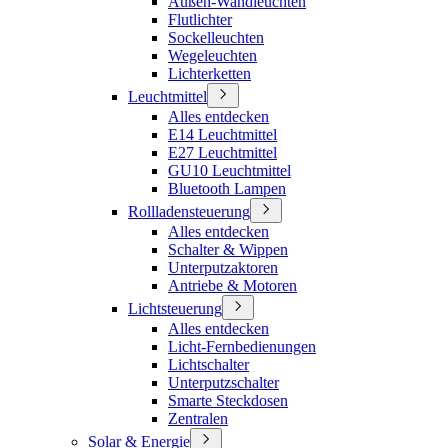
Außen-Wandleuchten
Flutlichter
Sockelleuchten
Wegeleuchten
Lichterketten
Leuchtmittel
Alles entdecken
E14 Leuchtmittel
E27 Leuchtmittel
GU10 Leuchtmittel
Bluetooth Lampen
Rollladensteuerung
Alles entdecken
Schalter & Wippen
Unterputzaktoren
Antriebe & Motoren
Lichtsteuerung
Alles entdecken
Licht-Fernbedienungen
Lichtschalter
Unterputzschalter
Smarte Steckdosen
Zentralen
Solar & Energie