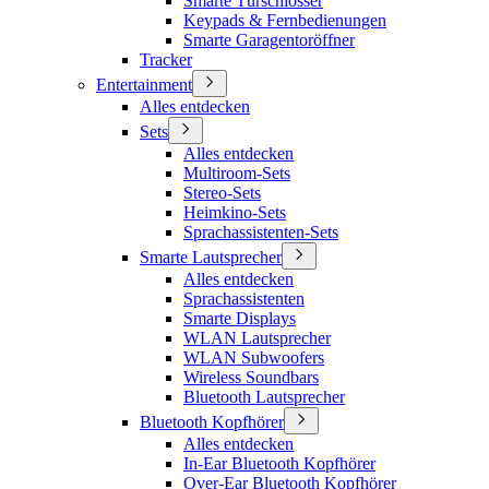
Smarte Türschlösser
Keypads & Fernbedienungen
Smarte Garagentoröffner
Tracker
Entertainment
Alles entdecken
Sets
Alles entdecken
Multiroom-Sets
Stereo-Sets
Heimkino-Sets
Sprachassistenten-Sets
Smarte Lautsprecher
Alles entdecken
Sprachassistenten
Smarte Displays
WLAN Lautsprecher
WLAN Subwoofers
Wireless Soundbars
Bluetooth Lautsprecher
Bluetooth Kopfhörer
Alles entdecken
In-Ear Bluetooth Kopfhörer
Over-Ear Bluetooth Kopfhörer