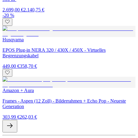
2.699,00 €
2.140,75 €
-20 %
Husqvarna
EPOS Plug-in NERA 320 / 430X / 450X - Virtuelles
Begrenzungskabel
449,00 €
358,70 €
Amazon + Aura
Frames - Aspen (12 Zoll) - Bilderrahmen + Echo Pop - Neueste
Generation
303,99 €
262,03 €