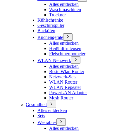
Alles entdecken
Waschmaschinen
Trockner
Kühlschränke
Geschirrspüler
Backöfen
Küchengeräte
Alles entdecken
Heißluftfritteusen
Fleischthermometer
WLAN Netzwerk
Alles entdecken
Beste Wlan Router
Netzwerk-Sets
WLAN Router
WLAN Repeater
PowerLAN Adapter
Mesh Router
Gesundheit
Alles entdecken
Sets
Wearables
Alles entdecken