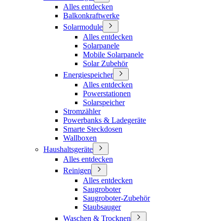
Alles entdecken
Balkonkraftwerke
Solarmodule
Alles entdecken
Solarpanele
Mobile Solarpanele
Solar Zubehör
Energiespeicher
Alles entdecken
Powerstationen
Solarspeicher
Stromzähler
Powerbanks & Ladegeräte
Smarte Steckdosen
Wallboxen
Haushaltsgeräte
Alles entdecken
Reinigen
Alles entdecken
Saugroboter
Saugroboter-Zubehör
Staubsauger
Waschen & Trocknen