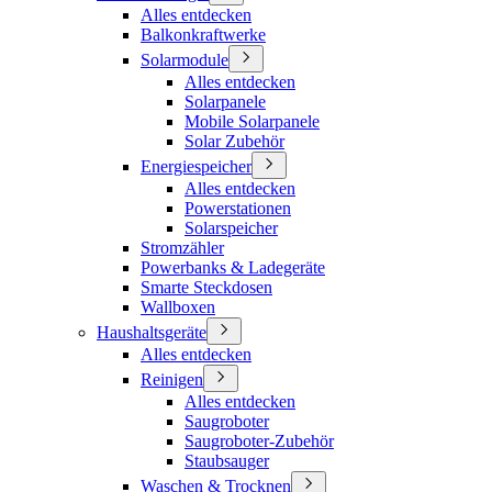
Alles entdecken
Balkonkraftwerke
Solarmodule
Alles entdecken
Solarpanele
Mobile Solarpanele
Solar Zubehör
Energiespeicher
Alles entdecken
Powerstationen
Solarspeicher
Stromzähler
Powerbanks & Ladegeräte
Smarte Steckdosen
Wallboxen
Haushaltsgeräte
Alles entdecken
Reinigen
Alles entdecken
Saugroboter
Saugroboter-Zubehör
Staubsauger
Waschen & Trocknen