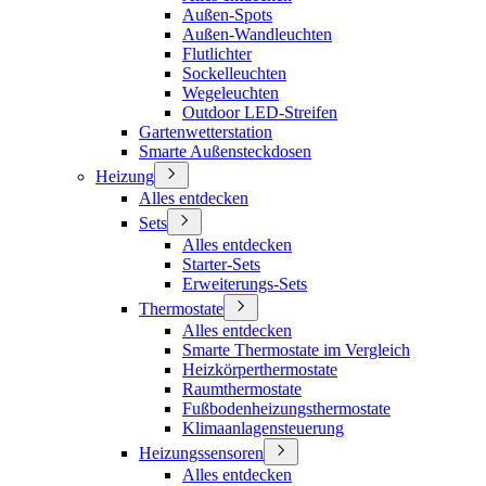
Außen-Spots
Außen-Wandleuchten
Flutlichter
Sockelleuchten
Wegeleuchten
Outdoor LED-Streifen
Gartenwetterstation
Smarte Außensteckdosen
Heizung
Alles entdecken
Sets
Alles entdecken
Starter-Sets
Erweiterungs-Sets
Thermostate
Alles entdecken
Smarte Thermostate im Vergleich
Heizkörperthermostate
Raumthermostate
Fußbodenheizungsthermostate
Klimaanlagensteuerung
Heizungssensoren
Alles entdecken