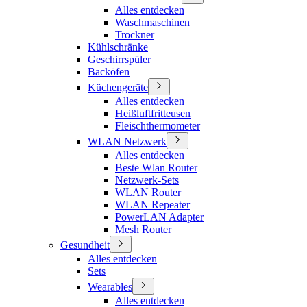
Alles entdecken
Waschmaschinen
Trockner
Kühlschränke
Geschirrspüler
Backöfen
Küchengeräte
Alles entdecken
Heißluftfritteusen
Fleischthermometer
WLAN Netzwerk
Alles entdecken
Beste Wlan Router
Netzwerk-Sets
WLAN Router
WLAN Repeater
PowerLAN Adapter
Mesh Router
Gesundheit
Alles entdecken
Sets
Wearables
Alles entdecken