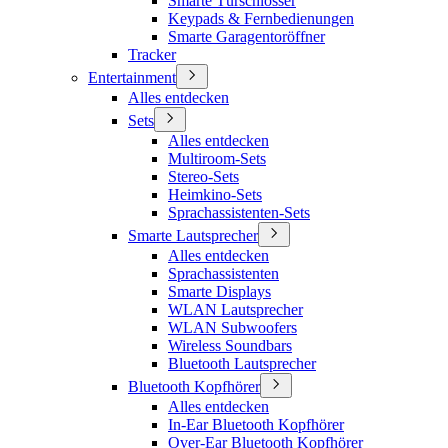
Smarte Türschlösser
Keypads & Fernbedienungen
Smarte Garagentoröffner
Tracker
Entertainment
Alles entdecken
Sets
Alles entdecken
Multiroom-Sets
Stereo-Sets
Heimkino-Sets
Sprachassistenten-Sets
Smarte Lautsprecher
Alles entdecken
Sprachassistenten
Smarte Displays
WLAN Lautsprecher
WLAN Subwoofers
Wireless Soundbars
Bluetooth Lautsprecher
Bluetooth Kopfhörer
Alles entdecken
In-Ear Bluetooth Kopfhörer
Over-Ear Bluetooth Kopfhörer