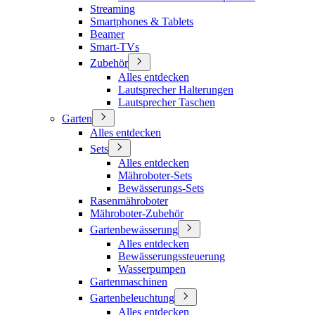
Streaming
Smartphones & Tablets
Beamer
Smart-TVs
Zubehör
Alles entdecken
Lautsprecher Halterungen
Lautsprecher Taschen
Garten
Alles entdecken
Sets
Alles entdecken
Mähroboter-Sets
Bewässerungs-Sets
Rasenmähroboter
Mähroboter-Zubehör
Gartenbewässerung
Alles entdecken
Bewässerungssteuerung
Wasserpumpen
Gartenmaschinen
Gartenbeleuchtung
Alles entdecken