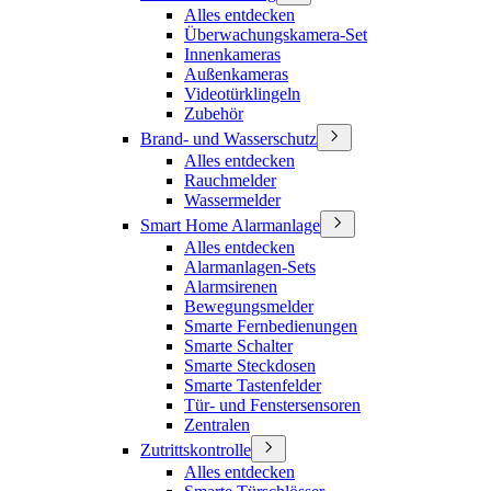
Alles entdecken
Überwachungskamera-Set
Innenkameras
Außenkameras
Videotürklingeln
Zubehör
Brand- und Wasserschutz
Alles entdecken
Rauchmelder
Wassermelder
Smart Home Alarmanlage
Alles entdecken
Alarmanlagen-Sets
Alarmsirenen
Bewegungsmelder
Smarte Fernbedienungen
Smarte Schalter
Smarte Steckdosen
Smarte Tastenfelder
Tür- und Fenstersensoren
Zentralen
Zutrittskontrolle
Alles entdecken