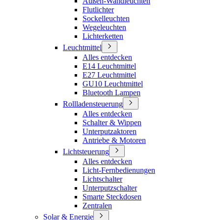
Außen-Wandleuchten
Flutlichter
Sockelleuchten
Wegeleuchten
Lichterketten
Leuchtmittel
Alles entdecken
E14 Leuchtmittel
E27 Leuchtmittel
GU10 Leuchtmittel
Bluetooth Lampen
Rollladensteuerung
Alles entdecken
Schalter & Wippen
Unterputzaktoren
Antriebe & Motoren
Lichtsteuerung
Alles entdecken
Licht-Fernbedienungen
Lichtschalter
Unterputzschalter
Smarte Steckdosen
Zentralen
Solar & Energie