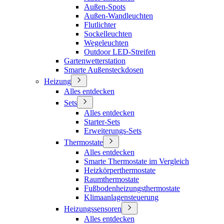
Außen-Spots
Außen-Wandleuchten
Flutlichter
Sockelleuchten
Wegeleuchten
Outdoor LED-Streifen
Gartenwetterstation
Smarte Außensteckdosen
Heizung
Alles entdecken
Sets
Alles entdecken
Starter-Sets
Erweiterungs-Sets
Thermostate
Alles entdecken
Smarte Thermostate im Vergleich
Heizkörperthermostate
Raumthermostate
Fußbodenheizungsthermostate
Klimaanlagensteuerung
Heizungssensoren
Alles entdecken