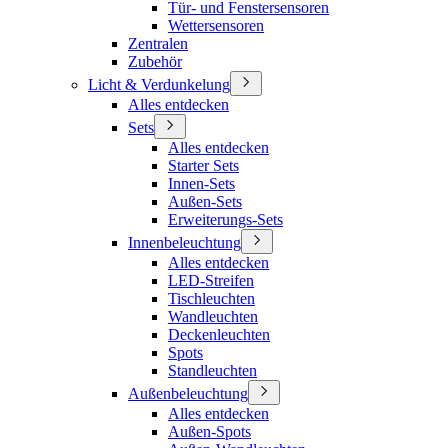
Tür- und Fenstersensoren
Wettersensoren
Zentralen
Zubehör
Licht & Verdunkelung
Alles entdecken
Sets
Alles entdecken
Starter Sets
Innen-Sets
Außen-Sets
Erweiterungs-Sets
Innenbeleuchtung
Alles entdecken
LED-Streifen
Tischleuchten
Wandleuchten
Deckenleuchten
Spots
Standleuchten
Außenbeleuchtung
Alles entdecken
Außen-Spots