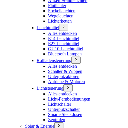
Außen-Wandleuchten
Flutlichter
Sockelleuchten
Wegeleuchten
Lichterketten
Leuchtmittel
Alles entdecken
E14 Leuchtmittel
E27 Leuchtmittel
GU10 Leuchtmittel
Bluetooth Lampen
Rollladensteuerung
Alles entdecken
Schalter & Wippen
Unterputzaktoren
Antriebe & Motoren
Lichtsteuerung
Alles entdecken
Licht-Fernbedienungen
Lichtschalter
Unterputzschalter
Smarte Steckdosen
Zentralen
Solar & Energie