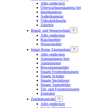
Alles entdecken
Überwachungskamera-Set
Innenkameras
Außenkameras
Videotürklingeln
Zubehör
Brand- und Wasserschutz
Alles entdecken
Rauchmelder
Wassermelder
Smart Home Alarmanlage
Alles entdecken
Alarmanlagen-Sets
Alarmsirenen
Bewegungsmelder
Smarte Fernbedienungen
Smarte Schalter
Smarte Steckdosen
Smarte Tastenfelder
Tür- und Fenstersensoren
Zentralen
Zutrittskontrolle
Alles entdecken