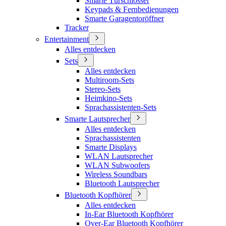
Smarte Türschlösser
Keypads & Fernbedienungen
Smarte Garagentoröffner
Tracker
Entertainment
Alles entdecken
Sets
Alles entdecken
Multiroom-Sets
Stereo-Sets
Heimkino-Sets
Sprachassistenten-Sets
Smarte Lautsprecher
Alles entdecken
Sprachassistenten
Smarte Displays
WLAN Lautsprecher
WLAN Subwoofers
Wireless Soundbars
Bluetooth Lautsprecher
Bluetooth Kopfhörer
Alles entdecken
In-Ear Bluetooth Kopfhörer
Over-Ear Bluetooth Kopfhörer