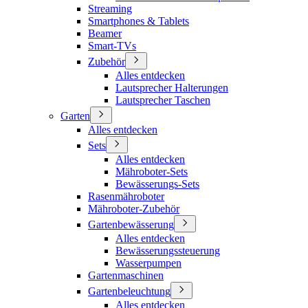
Streaming
Smartphones & Tablets
Beamer
Smart-TVs
Zubehör
Alles entdecken
Lautsprecher Halterungen
Lautsprecher Taschen
Garten
Alles entdecken
Sets
Alles entdecken
Mähroboter-Sets
Bewässerungs-Sets
Rasenmähroboter
Mähroboter-Zubehör
Gartenbewässerung
Alles entdecken
Bewässerungssteuerung
Wasserpumpen
Gartenmaschinen
Gartenbeleuchtung
Alles entdecken