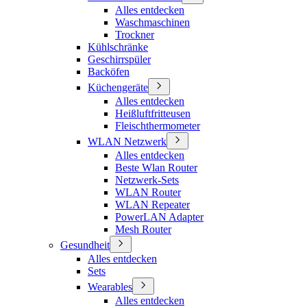
Alles entdecken
Waschmaschinen
Trockner
Kühlschränke
Geschirrspüler
Backöfen
Küchengeräte
Alles entdecken
Heißluftfritteusen
Fleischthermometer
WLAN Netzwerk
Alles entdecken
Beste Wlan Router
Netzwerk-Sets
WLAN Router
WLAN Repeater
PowerLAN Adapter
Mesh Router
Gesundheit
Alles entdecken
Sets
Wearables
Alles entdecken