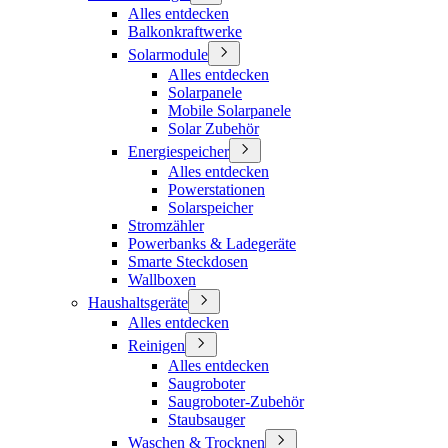
Alles entdecken
Balkonkraftwerke
Solarmodule
Alles entdecken
Solarpanele
Mobile Solarpanele
Solar Zubehör
Energiespeicher
Alles entdecken
Powerstationen
Solarspeicher
Stromzähler
Powerbanks & Ladegeräte
Smarte Steckdosen
Wallboxen
Haushaltsgeräte
Alles entdecken
Reinigen
Alles entdecken
Saugroboter
Saugroboter-Zubehör
Staubsauger
Waschen & Trocknen