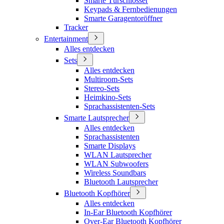
Smarte Türschlösser
Keypads & Fernbedienungen
Smarte Garagentoröffner
Tracker
Entertainment
Alles entdecken
Sets
Alles entdecken
Multiroom-Sets
Stereo-Sets
Heimkino-Sets
Sprachassistenten-Sets
Smarte Lautsprecher
Alles entdecken
Sprachassistenten
Smarte Displays
WLAN Lautsprecher
WLAN Subwoofers
Wireless Soundbars
Bluetooth Lautsprecher
Bluetooth Kopfhörer
Alles entdecken
In-Ear Bluetooth Kopfhörer
Over-Ear Bluetooth Kopfhörer