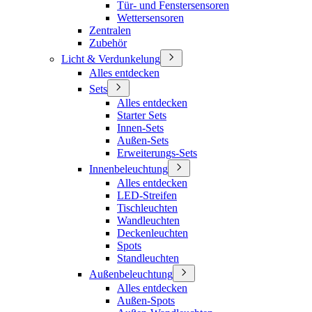
Tür- und Fenstersensoren
Wettersensoren
Zentralen
Zubehör
Licht & Verdunkelung
Alles entdecken
Sets
Alles entdecken
Starter Sets
Innen-Sets
Außen-Sets
Erweiterungs-Sets
Innenbeleuchtung
Alles entdecken
LED-Streifen
Tischleuchten
Wandleuchten
Deckenleuchten
Spots
Standleuchten
Außenbeleuchtung
Alles entdecken
Außen-Spots