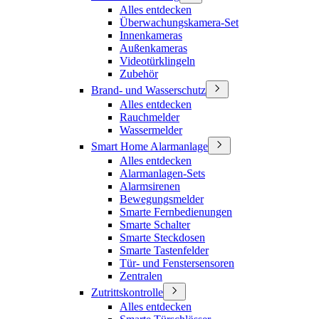
Alles entdecken
Überwachungskamera-Set
Innenkameras
Außenkameras
Videotürklingeln
Zubehör
Brand- und Wasserschutz
Alles entdecken
Rauchmelder
Wassermelder
Smart Home Alarmanlage
Alles entdecken
Alarmanlagen-Sets
Alarmsirenen
Bewegungsmelder
Smarte Fernbedienungen
Smarte Schalter
Smarte Steckdosen
Smarte Tastenfelder
Tür- und Fenstersensoren
Zentralen
Zutrittskontrolle
Alles entdecken