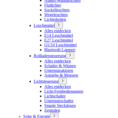
Außen-Wandleuchten
Flutlichter
Sockelleuchten
Wegeleuchten
Lichterketten
Leuchtmittel
Alles entdecken
E14 Leuchtmittel
E27 Leuchtmittel
GU10 Leuchtmittel
Bluetooth Lampen
Rollladensteuerung
Alles entdecken
Schalter & Wippen
Unterputzaktoren
Antriebe & Motoren
Lichtsteuerung
Alles entdecken
Licht-Fernbedienungen
Lichtschalter
Unterputzschalter
Smarte Steckdosen
Zentralen
Solar & Energie