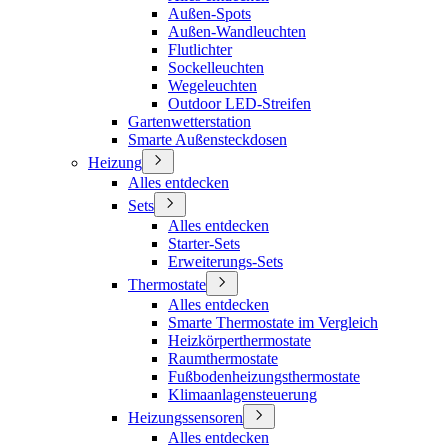
Außen-Spots
Außen-Wandleuchten
Flutlichter
Sockelleuchten
Wegeleuchten
Outdoor LED-Streifen
Gartenwetterstation
Smarte Außensteckdosen
Heizung
Alles entdecken
Sets
Alles entdecken
Starter-Sets
Erweiterungs-Sets
Thermostate
Alles entdecken
Smarte Thermostate im Vergleich
Heizkörperthermostate
Raumthermostate
Fußbodenheizungsthermostate
Klimaanlagensteuerung
Heizungssensoren
Alles entdecken