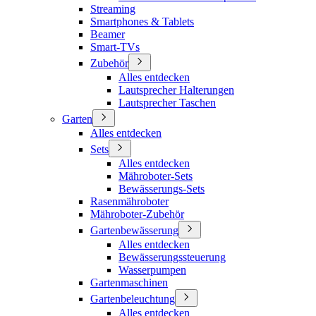
Streaming
Smartphones & Tablets
Beamer
Smart-TVs
Zubehör
Alles entdecken
Lautsprecher Halterungen
Lautsprecher Taschen
Garten
Alles entdecken
Sets
Alles entdecken
Mähroboter-Sets
Bewässerungs-Sets
Rasenmähroboter
Mähroboter-Zubehör
Gartenbewässerung
Alles entdecken
Bewässerungssteuerung
Wasserpumpen
Gartenmaschinen
Gartenbeleuchtung
Alles entdecken