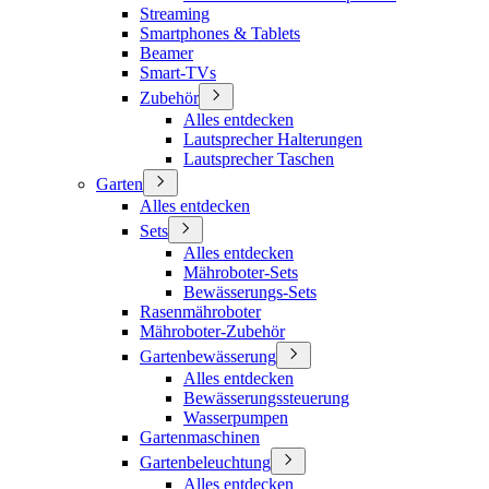
Streaming
Smartphones & Tablets
Beamer
Smart-TVs
Zubehör
Alles entdecken
Lautsprecher Halterungen
Lautsprecher Taschen
Garten
Alles entdecken
Sets
Alles entdecken
Mähroboter-Sets
Bewässerungs-Sets
Rasenmähroboter
Mähroboter-Zubehör
Gartenbewässerung
Alles entdecken
Bewässerungssteuerung
Wasserpumpen
Gartenmaschinen
Gartenbeleuchtung
Alles entdecken