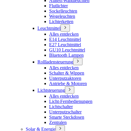
Außen-Wandleuchten
Flutlichter
Sockelleuchten
Wegeleuchten
Lichterketten
Leuchtmittel
Alles entdecken
E14 Leuchtmittel
E27 Leuchtmittel
GU10 Leuchtmittel
Bluetooth Lampen
Rollladensteuerung
Alles entdecken
Schalter & Wippen
Unterputzaktoren
Antriebe & Motoren
Lichtsteuerung
Alles entdecken
Licht-Fernbedienungen
Lichtschalter
Unterputzschalter
Smarte Steckdosen
Zentralen
Solar & Energie