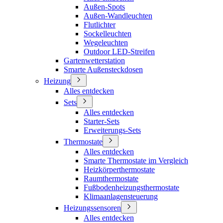
Außen-Spots
Außen-Wandleuchten
Flutlichter
Sockelleuchten
Wegeleuchten
Outdoor LED-Streifen
Gartenwetterstation
Smarte Außensteckdosen
Heizung
Alles entdecken
Sets
Alles entdecken
Starter-Sets
Erweiterungs-Sets
Thermostate
Alles entdecken
Smarte Thermostate im Vergleich
Heizkörperthermostate
Raumthermostate
Fußbodenheizungsthermostate
Klimaanlagensteuerung
Heizungssensoren
Alles entdecken