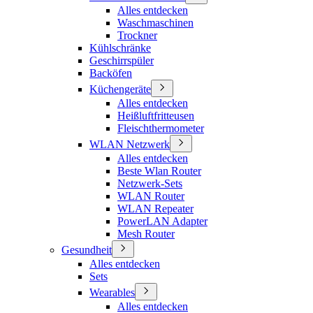
Alles entdecken
Waschmaschinen
Trockner
Kühlschränke
Geschirrspüler
Backöfen
Küchengeräte
Alles entdecken
Heißluftfritteusen
Fleischthermometer
WLAN Netzwerk
Alles entdecken
Beste Wlan Router
Netzwerk-Sets
WLAN Router
WLAN Repeater
PowerLAN Adapter
Mesh Router
Gesundheit
Alles entdecken
Sets
Wearables
Alles entdecken