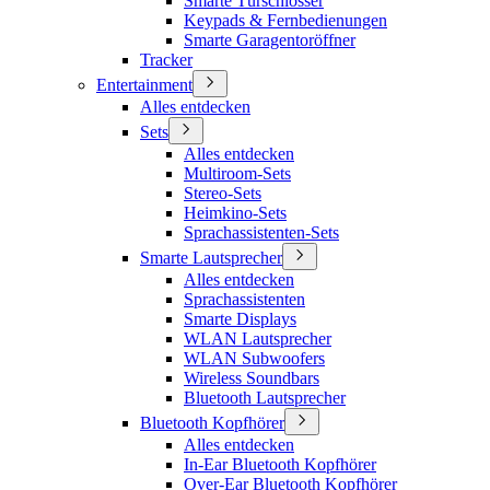
Smarte Türschlösser
Keypads & Fernbedienungen
Smarte Garagentoröffner
Tracker
Entertainment
Alles entdecken
Sets
Alles entdecken
Multiroom-Sets
Stereo-Sets
Heimkino-Sets
Sprachassistenten-Sets
Smarte Lautsprecher
Alles entdecken
Sprachassistenten
Smarte Displays
WLAN Lautsprecher
WLAN Subwoofers
Wireless Soundbars
Bluetooth Lautsprecher
Bluetooth Kopfhörer
Alles entdecken
In-Ear Bluetooth Kopfhörer
Over-Ear Bluetooth Kopfhörer