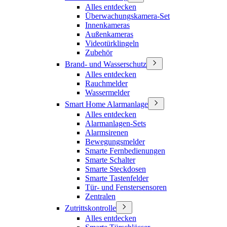
Alles entdecken
Überwachungskamera-Set
Innenkameras
Außenkameras
Videotürklingeln
Zubehör
Brand- und Wasserschutz
Alles entdecken
Rauchmelder
Wassermelder
Smart Home Alarmanlage
Alles entdecken
Alarmanlagen-Sets
Alarmsirenen
Bewegungsmelder
Smarte Fernbedienungen
Smarte Schalter
Smarte Steckdosen
Smarte Tastenfelder
Tür- und Fenstersensoren
Zentralen
Zutrittskontrolle
Alles entdecken