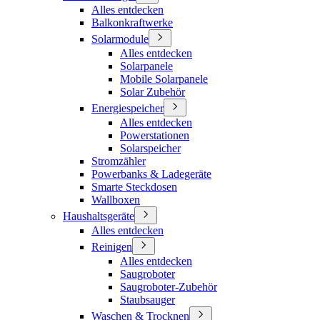
Alles entdecken
Balkonkraftwerke
Solarmodule
Alles entdecken
Solarpanele
Mobile Solarpanele
Solar Zubehör
Energiespeicher
Alles entdecken
Powerstationen
Solarspeicher
Stromzähler
Powerbanks & Ladegeräte
Smarte Steckdosen
Wallboxen
Haushaltsgeräte
Alles entdecken
Reinigen
Alles entdecken
Saugroboter
Saugroboter-Zubehör
Staubsauger
Waschen & Trocknen