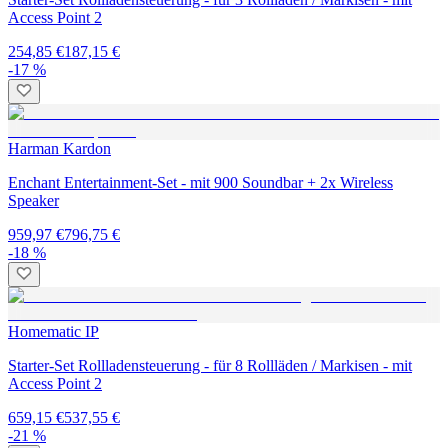
Access Point 2
254,85 €
187,15 €
-17 %
Harman Kardon
Enchant Entertainment-Set - mit 900 Soundbar + 2x Wireless
Speaker
959,97 €
796,75 €
-18 %
Homematic IP
Starter-Set Rollladensteuerung - für 8 Rollläden / Markisen - mit
Access Point 2
659,15 €
537,55 €
-21 %