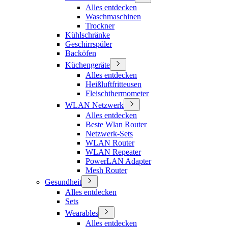
Alles entdecken
Waschmaschinen
Trockner
Kühlschränke
Geschirrspüler
Backöfen
Küchengeräte
Alles entdecken
Heißluftfritteusen
Fleischthermometer
WLAN Netzwerk
Alles entdecken
Beste Wlan Router
Netzwerk-Sets
WLAN Router
WLAN Repeater
PowerLAN Adapter
Mesh Router
Gesundheit
Alles entdecken
Sets
Wearables
Alles entdecken