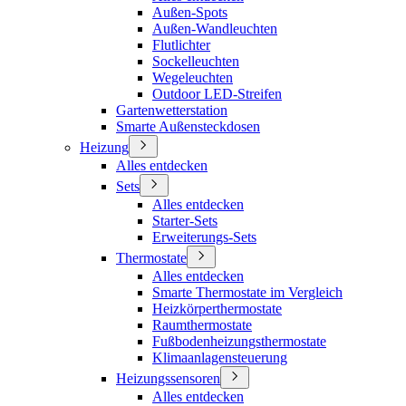
Außen-Spots
Außen-Wandleuchten
Flutlichter
Sockelleuchten
Wegeleuchten
Outdoor LED-Streifen
Gartenwetterstation
Smarte Außensteckdosen
Heizung
Alles entdecken
Sets
Alles entdecken
Starter-Sets
Erweiterungs-Sets
Thermostate
Alles entdecken
Smarte Thermostate im Vergleich
Heizkörperthermostate
Raumthermostate
Fußbodenheizungsthermostate
Klimaanlagensteuerung
Heizungssensoren
Alles entdecken