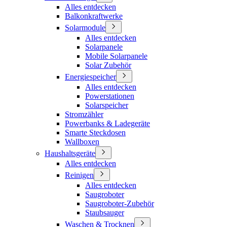
Alles entdecken
Balkonkraftwerke
Solarmodule
Alles entdecken
Solarpanele
Mobile Solarpanele
Solar Zubehör
Energiespeicher
Alles entdecken
Powerstationen
Solarspeicher
Stromzähler
Powerbanks & Ladegeräte
Smarte Steckdosen
Wallboxen
Haushaltsgeräte
Alles entdecken
Reinigen
Alles entdecken
Saugroboter
Saugroboter-Zubehör
Staubsauger
Waschen & Trocknen