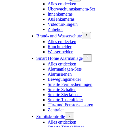
Alles entdecken
Überwachungskamera-Set
Innenkameras
Außenkameras
Videotürklingeln
Zubehör
Brand- und Wasserschutz
Alles entdecken
Rauchmelder
Wassermelder
Smart Home Alarmanlage
Alles entdecken
Alarmanlagen-Sets
Alarmsirenen
Bewegungsmelder
Smarte Fernbedienungen
Smarte Schalter
Smarte Steckdosen
Smarte Tastenfelder
Tür- und Fenstersensoren
Zentralen
Zutrittskontrolle
Alles entdecken