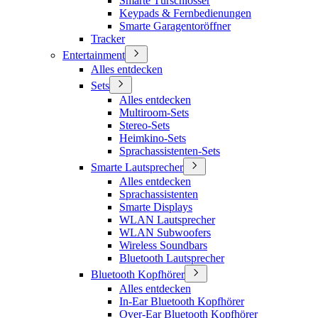
Smarte Türschlösser
Keypads & Fernbedienungen
Smarte Garagentoröffner
Tracker
Entertainment
Alles entdecken
Sets
Alles entdecken
Multiroom-Sets
Stereo-Sets
Heimkino-Sets
Sprachassistenten-Sets
Smarte Lautsprecher
Alles entdecken
Sprachassistenten
Smarte Displays
WLAN Lautsprecher
WLAN Subwoofers
Wireless Soundbars
Bluetooth Lautsprecher
Bluetooth Kopfhörer
Alles entdecken
In-Ear Bluetooth Kopfhörer
Over-Ear Bluetooth Kopfhörer