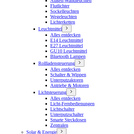
Außen-Wandleuchten
Flutlichter
Sockelleuchten
Wegeleuchten
Lichterketten
Leuchtmittel
Alles entdecken
E14 Leuchtmittel
E27 Leuchtmittel
GU10 Leuchtmittel
Bluetooth Lampen
Rollladensteuerung
Alles entdecken
Schalter & Wippen
Unterputzaktoren
Antriebe & Motoren
Lichtsteuerung
Alles entdecken
Licht-Fernbedienungen
Lichtschalter
Unterputzschalter
Smarte Steckdosen
Zentralen
Solar & Energie