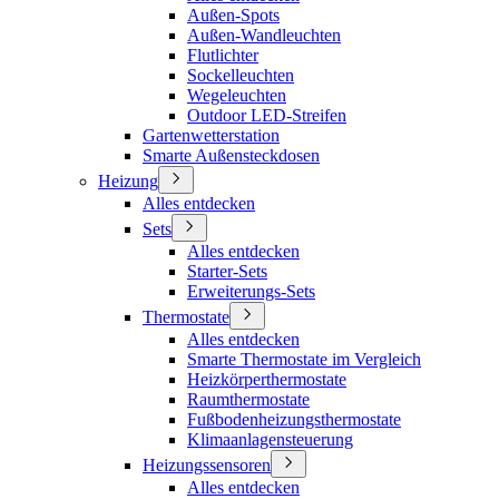
Außen-Spots
Außen-Wandleuchten
Flutlichter
Sockelleuchten
Wegeleuchten
Outdoor LED-Streifen
Gartenwetterstation
Smarte Außensteckdosen
Heizung
Alles entdecken
Sets
Alles entdecken
Starter-Sets
Erweiterungs-Sets
Thermostate
Alles entdecken
Smarte Thermostate im Vergleich
Heizkörperthermostate
Raumthermostate
Fußbodenheizungsthermostate
Klimaanlagensteuerung
Heizungssensoren
Alles entdecken