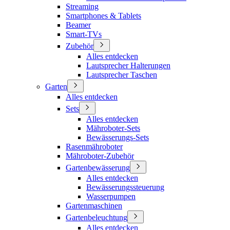
Streaming
Smartphones & Tablets
Beamer
Smart-TVs
Zubehör
Alles entdecken
Lautsprecher Halterungen
Lautsprecher Taschen
Garten
Alles entdecken
Sets
Alles entdecken
Mähroboter-Sets
Bewässerungs-Sets
Rasenmähroboter
Mähroboter-Zubehör
Gartenbewässerung
Alles entdecken
Bewässerungssteuerung
Wasserpumpen
Gartenmaschinen
Gartenbeleuchtung
Alles entdecken