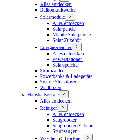
Alles entdecken
Balkonkraftwerke
Solarmodule
Alles entdecken
Solarpanele
Mobile Solarpanele
Solar Zubehör
Energiespeicher
Alles entdecken
Powerstationen
Solarspeicher
Stromzähler
Powerbanks & Ladegeräte
Smarte Steckdosen
Wallboxen
Haushaltsgeräte
Alles entdecken
Reinigen
Alles entdecken
Saugroboter
Saugroboter-Zubehör
Staubsauger
Waschen & Trocknen