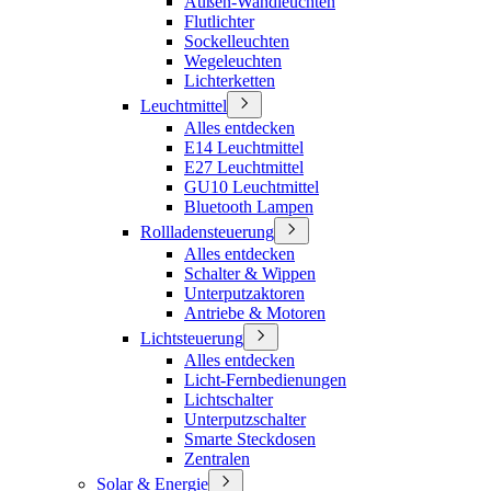
Außen-Wandleuchten
Flutlichter
Sockelleuchten
Wegeleuchten
Lichterketten
Leuchtmittel
Alles entdecken
E14 Leuchtmittel
E27 Leuchtmittel
GU10 Leuchtmittel
Bluetooth Lampen
Rollladensteuerung
Alles entdecken
Schalter & Wippen
Unterputzaktoren
Antriebe & Motoren
Lichtsteuerung
Alles entdecken
Licht-Fernbedienungen
Lichtschalter
Unterputzschalter
Smarte Steckdosen
Zentralen
Solar & Energie