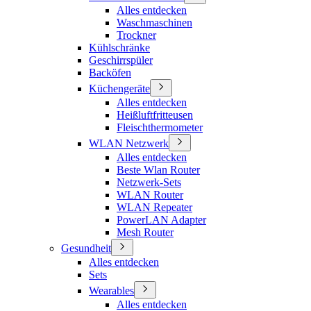
Alles entdecken
Waschmaschinen
Trockner
Kühlschränke
Geschirrspüler
Backöfen
Küchengeräte
Alles entdecken
Heißluftfritteusen
Fleischthermometer
WLAN Netzwerk
Alles entdecken
Beste Wlan Router
Netzwerk-Sets
WLAN Router
WLAN Repeater
PowerLAN Adapter
Mesh Router
Gesundheit
Alles entdecken
Sets
Wearables
Alles entdecken