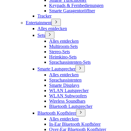
Smarte Türschlösser
Keypads & Fernbedienungen
Smarte Garagentoröffner
Tracker
Entertainment
Alles entdecken
Sets
Alles entdecken
Multiroom-Sets
Stereo-Sets
Heimkino-Sets
Sprachassistenten-Sets
Smarte Lautsprecher
Alles entdecken
Sprachassistenten
Smarte Displays
WLAN Lautsprecher
WLAN Subwoofers
Wireless Soundbars
Bluetooth Lautsprecher
Bluetooth Kopfhörer
Alles entdecken
In-Ear Bluetooth Kopfhörer
Over-Ear Bluetooth Kopfhörer