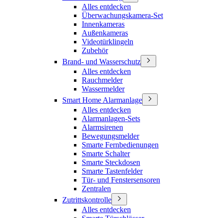
Alles entdecken
Überwachungskamera-Set
Innenkameras
Außenkameras
Videotürklingeln
Zubehör
Brand- und Wasserschutz
Alles entdecken
Rauchmelder
Wassermelder
Smart Home Alarmanlage
Alles entdecken
Alarmanlagen-Sets
Alarmsirenen
Bewegungsmelder
Smarte Fernbedienungen
Smarte Schalter
Smarte Steckdosen
Smarte Tastenfelder
Tür- und Fenstersensoren
Zentralen
Zutrittskontrolle
Alles entdecken