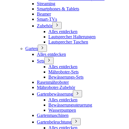
Streaming
Smartphones & Tablets
Beamer
Smart-TVs
Zubehör
Alles entdecken
Lautsprecher Halterungen
Lautsprecher Taschen
Garten
Alles entdecken
Sets
Alles entdecken
Mähroboter-Sets
Bewässerungs-Sets
Rasenmähroboter
Mähroboter-Zubehör
Gartenbewässerung
Alles entdecken
Bewässerungssteuerung
Wasserpumpen
Gartenmaschinen
Gartenbeleuchtung
Alles entdecken