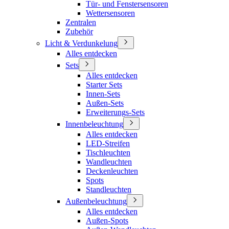
Tür- und Fenstersensoren
Wettersensoren
Zentralen
Zubehör
Licht & Verdunkelung
Alles entdecken
Sets
Alles entdecken
Starter Sets
Innen-Sets
Außen-Sets
Erweiterungs-Sets
Innenbeleuchtung
Alles entdecken
LED-Streifen
Tischleuchten
Wandleuchten
Deckenleuchten
Spots
Standleuchten
Außenbeleuchtung
Alles entdecken
Außen-Spots