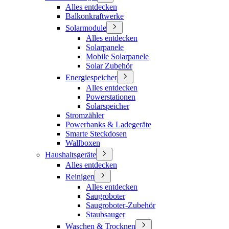
Alles entdecken
Balkonkraftwerke
Solarmodule
Alles entdecken
Solarpanele
Mobile Solarpanele
Solar Zubehör
Energiespeicher
Alles entdecken
Powerstationen
Solarspeicher
Stromzähler
Powerbanks & Ladegeräte
Smarte Steckdosen
Wallboxen
Haushaltsgeräte
Alles entdecken
Reinigen
Alles entdecken
Saugroboter
Saugroboter-Zubehör
Staubsauger
Waschen & Trocknen