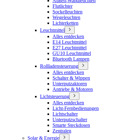
Außen-Wandleuchten
Flutlichter
Sockelleuchten
Wegeleuchten
Lichterketten
Leuchtmittel
Alles entdecken
E14 Leuchtmittel
E27 Leuchtmittel
GU10 Leuchtmittel
Bluetooth Lampen
Rollladensteuerung
Alles entdecken
Schalter & Wippen
Unterputzaktoren
Antriebe & Motoren
Lichtsteuerung
Alles entdecken
Licht-Fernbedienungen
Lichtschalter
Unterputzschalter
Smarte Steckdosen
Zentralen
Solar & Energie