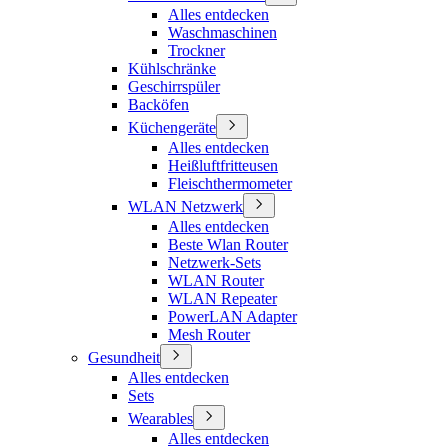
Alles entdecken
Waschmaschinen
Trockner
Kühlschränke
Geschirrspüler
Backöfen
Küchengeräte
Alles entdecken
Heißluftfritteusen
Fleischthermometer
WLAN Netzwerk
Alles entdecken
Beste Wlan Router
Netzwerk-Sets
WLAN Router
WLAN Repeater
PowerLAN Adapter
Mesh Router
Gesundheit
Alles entdecken
Sets
Wearables
Alles entdecken