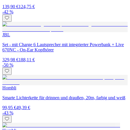
139,90 €
124,75 €
-42 %
JBL
Set - mit Charge 6 Lautsprecher mit integrierter Powerbank + Live
670NC - On-Ear Kopfhörer
329,98 €
188,11 €
-50 %
Hombli
Smarte Lichterkette für drinnen und draußen, 20m, farbig und weiß
99,95 €
49,39 €
-43 %