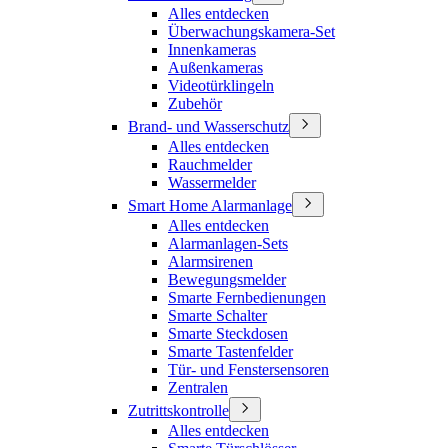
Alles entdecken
Überwachungskamera-Set
Innenkameras
Außenkameras
Videotürklingeln
Zubehör
Brand- und Wasserschutz
Alles entdecken
Rauchmelder
Wassermelder
Smart Home Alarmanlage
Alles entdecken
Alarmanlagen-Sets
Alarmsirenen
Bewegungsmelder
Smarte Fernbedienungen
Smarte Schalter
Smarte Steckdosen
Smarte Tastenfelder
Tür- und Fenstersensoren
Zentralen
Zutrittskontrolle
Alles entdecken