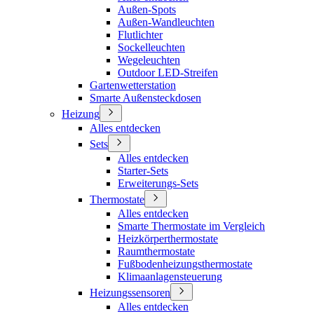
Außen-Spots
Außen-Wandleuchten
Flutlichter
Sockelleuchten
Wegeleuchten
Outdoor LED-Streifen
Gartenwetterstation
Smarte Außensteckdosen
Heizung
Alles entdecken
Sets
Alles entdecken
Starter-Sets
Erweiterungs-Sets
Thermostate
Alles entdecken
Smarte Thermostate im Vergleich
Heizkörperthermostate
Raumthermostate
Fußbodenheizungsthermostate
Klimaanlagensteuerung
Heizungssensoren
Alles entdecken