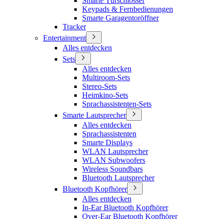
Smarte Türschlösser
Keypads & Fernbedienungen
Smarte Garagentoröffner
Tracker
Entertainment
Alles entdecken
Sets
Alles entdecken
Multiroom-Sets
Stereo-Sets
Heimkino-Sets
Sprachassistenten-Sets
Smarte Lautsprecher
Alles entdecken
Sprachassistenten
Smarte Displays
WLAN Lautsprecher
WLAN Subwoofers
Wireless Soundbars
Bluetooth Lautsprecher
Bluetooth Kopfhörer
Alles entdecken
In-Ear Bluetooth Kopfhörer
Over-Ear Bluetooth Kopfhörer