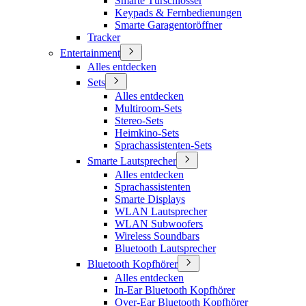
Smarte Türschlösser
Keypads & Fernbedienungen
Smarte Garagentoröffner
Tracker
Entertainment
Alles entdecken
Sets
Alles entdecken
Multiroom-Sets
Stereo-Sets
Heimkino-Sets
Sprachassistenten-Sets
Smarte Lautsprecher
Alles entdecken
Sprachassistenten
Smarte Displays
WLAN Lautsprecher
WLAN Subwoofers
Wireless Soundbars
Bluetooth Lautsprecher
Bluetooth Kopfhörer
Alles entdecken
In-Ear Bluetooth Kopfhörer
Over-Ear Bluetooth Kopfhörer