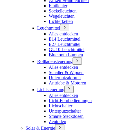
Außen-Wandleuchten
Flutlichter
Sockelleuchten
Wegeleuchten
Lichterketten
Leuchtmittel
Alles entdecken
E14 Leuchtmittel
E27 Leuchtmittel
GU10 Leuchtmittel
Bluetooth Lampen
Rollladensteuerung
Alles entdecken
Schalter & Wippen
Unterputzaktoren
Antriebe & Motoren
Lichtsteuerung
Alles entdecken
Licht-Fernbedienungen
Lichtschalter
Unterputzschalter
Smarte Steckdosen
Zentralen
Solar & Energie