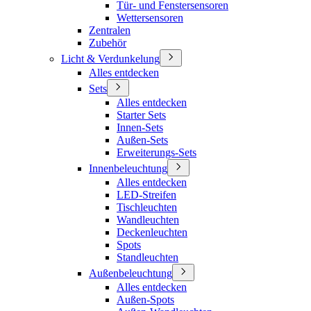
Tür- und Fenstersensoren
Wettersensoren
Zentralen
Zubehör
Licht & Verdunkelung
Alles entdecken
Sets
Alles entdecken
Starter Sets
Innen-Sets
Außen-Sets
Erweiterungs-Sets
Innenbeleuchtung
Alles entdecken
LED-Streifen
Tischleuchten
Wandleuchten
Deckenleuchten
Spots
Standleuchten
Außenbeleuchtung
Alles entdecken
Außen-Spots