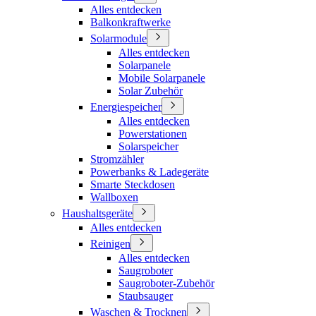
Alles entdecken
Balkonkraftwerke
Solarmodule
Alles entdecken
Solarpanele
Mobile Solarpanele
Solar Zubehör
Energiespeicher
Alles entdecken
Powerstationen
Solarspeicher
Stromzähler
Powerbanks & Ladegeräte
Smarte Steckdosen
Wallboxen
Haushaltsgeräte
Alles entdecken
Reinigen
Alles entdecken
Saugroboter
Saugroboter-Zubehör
Staubsauger
Waschen & Trocknen