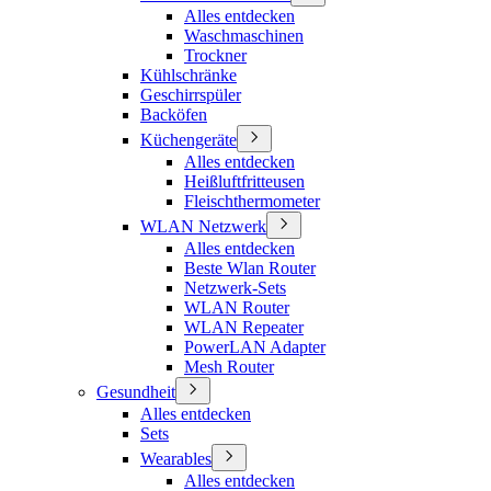
Alles entdecken
Waschmaschinen
Trockner
Kühlschränke
Geschirrspüler
Backöfen
Küchengeräte
Alles entdecken
Heißluftfritteusen
Fleischthermometer
WLAN Netzwerk
Alles entdecken
Beste Wlan Router
Netzwerk-Sets
WLAN Router
WLAN Repeater
PowerLAN Adapter
Mesh Router
Gesundheit
Alles entdecken
Sets
Wearables
Alles entdecken