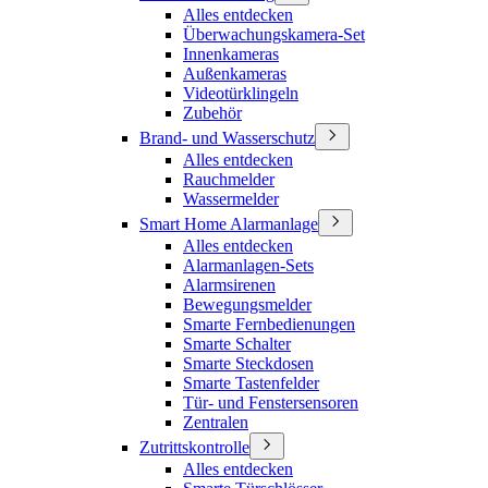
Alles entdecken
Überwachungskamera-Set
Innenkameras
Außenkameras
Videotürklingeln
Zubehör
Brand- und Wasserschutz
Alles entdecken
Rauchmelder
Wassermelder
Smart Home Alarmanlage
Alles entdecken
Alarmanlagen-Sets
Alarmsirenen
Bewegungsmelder
Smarte Fernbedienungen
Smarte Schalter
Smarte Steckdosen
Smarte Tastenfelder
Tür- und Fenstersensoren
Zentralen
Zutrittskontrolle
Alles entdecken