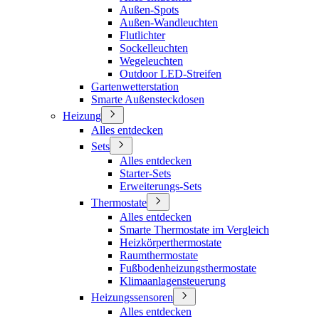
Außen-Spots
Außen-Wandleuchten
Flutlichter
Sockelleuchten
Wegeleuchten
Outdoor LED-Streifen
Gartenwetterstation
Smarte Außensteckdosen
Heizung
Alles entdecken
Sets
Alles entdecken
Starter-Sets
Erweiterungs-Sets
Thermostate
Alles entdecken
Smarte Thermostate im Vergleich
Heizkörperthermostate
Raumthermostate
Fußbodenheizungsthermostate
Klimaanlagensteuerung
Heizungssensoren
Alles entdecken