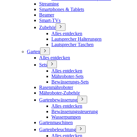
Streaming
Smartphones & Tablets
Beamer
Smart-TVs
Zubehör
Alles entdecken
Lautsprecher Halterungen
Lautsprecher Taschen
Garten
Alles entdecken
Sets
Alles entdecken
Mähroboter-Sets
Bewässerungs-Sets
Rasenmähroboter
Mähroboter-Zubehör
Gartenbewässerung
Alles entdecken
Bewässerungssteuerung
Wasserpumpen
Gartenmaschinen
Gartenbeleuchtung
Alles entdecken