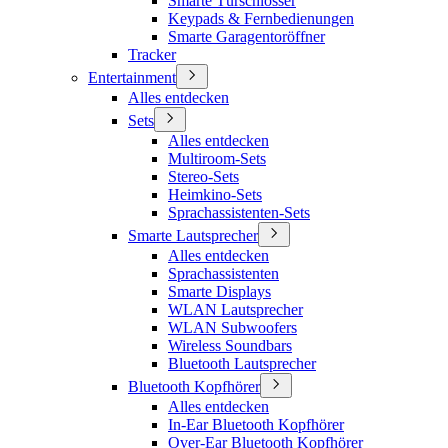
Smarte Türschlösser
Keypads & Fernbedienungen
Smarte Garagentoröffner
Tracker
Entertainment
Alles entdecken
Sets
Alles entdecken
Multiroom-Sets
Stereo-Sets
Heimkino-Sets
Sprachassistenten-Sets
Smarte Lautsprecher
Alles entdecken
Sprachassistenten
Smarte Displays
WLAN Lautsprecher
WLAN Subwoofers
Wireless Soundbars
Bluetooth Lautsprecher
Bluetooth Kopfhörer
Alles entdecken
In-Ear Bluetooth Kopfhörer
Over-Ear Bluetooth Kopfhörer