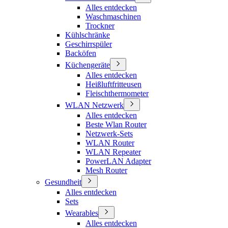
Alles entdecken
Waschmaschinen
Trockner
Kühlschränke
Geschirrspüler
Backöfen
Küchengeräte
Alles entdecken
Heißluftfritteusen
Fleischthermometer
WLAN Netzwerk
Alles entdecken
Beste Wlan Router
Netzwerk-Sets
WLAN Router
WLAN Repeater
PowerLAN Adapter
Mesh Router
Gesundheit
Alles entdecken
Sets
Wearables
Alles entdecken