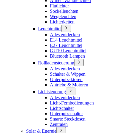
Außen-Wandleuchten
Flutlichter
Sockelleuchten
Wegeleuchten
Lichterketten
Leuchtmittel
Alles entdecken
E14 Leuchtmittel
E27 Leuchtmittel
GU10 Leuchtmittel
Bluetooth Lampen
Rollladensteuerung
Alles entdecken
Schalter & Wippen
Unterputzaktoren
Antriebe & Motoren
Lichtsteuerung
Alles entdecken
Licht-Fernbedienungen
Lichtschalter
Unterputzschalter
Smarte Steckdosen
Zentralen
Solar & Energie