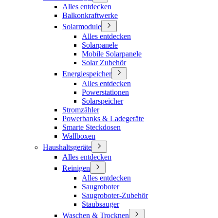
Alles entdecken
Balkonkraftwerke
Solarmodule
Alles entdecken
Solarpanele
Mobile Solarpanele
Solar Zubehör
Energiespeicher
Alles entdecken
Powerstationen
Solarspeicher
Stromzähler
Powerbanks & Ladegeräte
Smarte Steckdosen
Wallboxen
Haushaltsgeräte
Alles entdecken
Reinigen
Alles entdecken
Saugroboter
Saugroboter-Zubehör
Staubsauger
Waschen & Trocknen