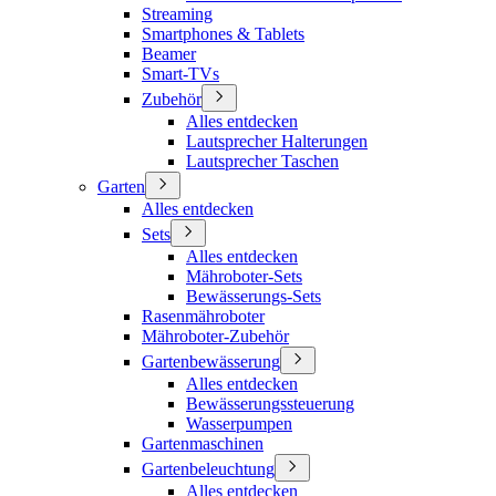
Streaming
Smartphones & Tablets
Beamer
Smart-TVs
Zubehör
Alles entdecken
Lautsprecher Halterungen
Lautsprecher Taschen
Garten
Alles entdecken
Sets
Alles entdecken
Mähroboter-Sets
Bewässerungs-Sets
Rasenmähroboter
Mähroboter-Zubehör
Gartenbewässerung
Alles entdecken
Bewässerungssteuerung
Wasserpumpen
Gartenmaschinen
Gartenbeleuchtung
Alles entdecken