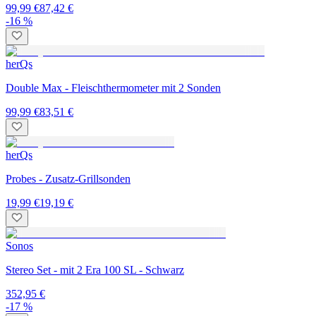
99,99 €
87,42 €
-16 %
herQs
Double Max - Fleischthermometer mit 2 Sonden
99,99 €
83,51 €
herQs
Probes - Zusatz-Grillsonden
19,99 €
19,19 €
Sonos
Stereo Set - mit 2 Era 100 SL - Schwarz
352,95 €
-17 %