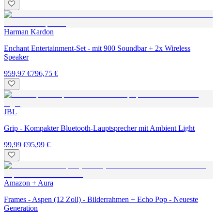
Harman Kardon
Enchant Entertainment-Set - mit 900 Soundbar + 2x Wireless
Speaker
959,97 €
796,75 €
JBL
Grip - Kompakter Bluetooth-Lauptsprecher mit Ambient Light
99,99 €
95,99 €
Amazon + Aura
Frames - Aspen (12 Zoll) - Bilderrahmen + Echo Pop - Neueste
Generation