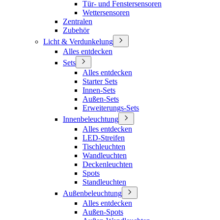
Tür- und Fenstersensoren
Wettersensoren
Zentralen
Zubehör
Licht & Verdunkelung
Alles entdecken
Sets
Alles entdecken
Starter Sets
Innen-Sets
Außen-Sets
Erweiterungs-Sets
Innenbeleuchtung
Alles entdecken
LED-Streifen
Tischleuchten
Wandleuchten
Deckenleuchten
Spots
Standleuchten
Außenbeleuchtung
Alles entdecken
Außen-Spots