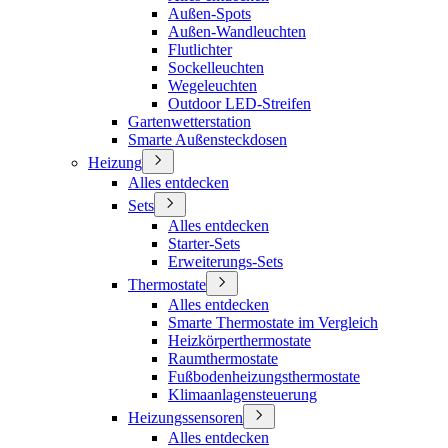
Außen-Spots
Außen-Wandleuchten
Flutlichter
Sockelleuchten
Wegeleuchten
Outdoor LED-Streifen
Gartenwetterstation
Smarte Außensteckdosen
Heizung
Alles entdecken
Sets
Alles entdecken
Starter-Sets
Erweiterungs-Sets
Thermostate
Alles entdecken
Smarte Thermostate im Vergleich
Heizkörperthermostate
Raumthermostate
Fußbodenheizungsthermostate
Klimaanlagensteuerung
Heizungssensoren
Alles entdecken