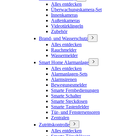
Alles entdecken
Überwachungskamera-Set
Innenkameras
Außenkameras
Videotürklingeln
Zubehör
Brand- und Wasserschutz
Alles entdecken
Rauchmelder
Wassermelder
Smart Home Alarmanlage
Alles entdecken
Alarmanlagen-Sets
Alarmsirenen
Bewegungsmelder
Smarte Fernbedienungen
Smarte Schalter
Smarte Steckdosen
Smarte Tastenfelder
Tür- und Fenstersensoren
Zentralen
Zutrittskontrolle
Alles entdecken