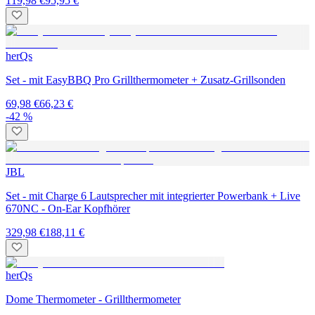
119,98 €
95,95 €
herQs
Set - mit EasyBBQ Pro Grillthermometer + Zusatz-Grillsonden
69,98 €
66,23 €
-42 %
JBL
Set - mit Charge 6 Lautsprecher mit integrierter Powerbank + Live
670NC - On-Ear Kopfhörer
329,98 €
188,11 €
herQs
Dome Thermometer - Grillthermometer