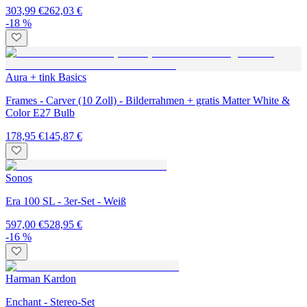
303,99 €
262,03 €
-18 %
Aura + tink Basics
Frames - Carver (10 Zoll) - Bilderrahmen + gratis Matter White &
Color E27 Bulb
178,95 €
145,87 €
Sonos
Era 100 SL - 3er-Set - Weiß
597,00 €
528,95 €
-16 %
Harman Kardon
Enchant - Stereo-Set