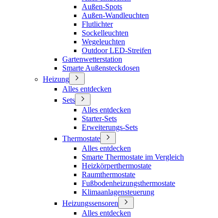
Außen-Spots
Außen-Wandleuchten
Flutlichter
Sockelleuchten
Wegeleuchten
Outdoor LED-Streifen
Gartenwetterstation
Smarte Außensteckdosen
Heizung
Alles entdecken
Sets
Alles entdecken
Starter-Sets
Erweiterungs-Sets
Thermostate
Alles entdecken
Smarte Thermostate im Vergleich
Heizkörperthermostate
Raumthermostate
Fußbodenheizungsthermostate
Klimaanlagensteuerung
Heizungssensoren
Alles entdecken