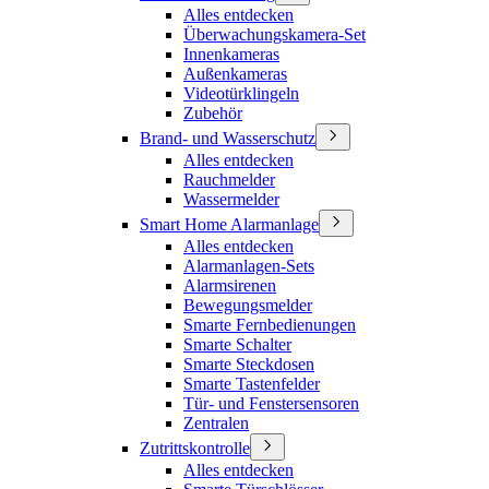
Alles entdecken
Überwachungskamera-Set
Innenkameras
Außenkameras
Videotürklingeln
Zubehör
Brand- und Wasserschutz
Alles entdecken
Rauchmelder
Wassermelder
Smart Home Alarmanlage
Alles entdecken
Alarmanlagen-Sets
Alarmsirenen
Bewegungsmelder
Smarte Fernbedienungen
Smarte Schalter
Smarte Steckdosen
Smarte Tastenfelder
Tür- und Fenstersensoren
Zentralen
Zutrittskontrolle
Alles entdecken