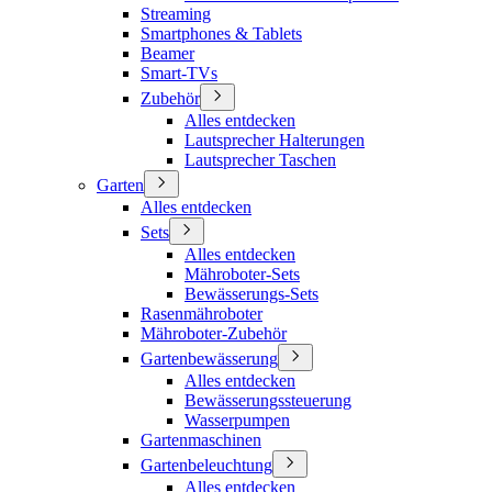
Streaming
Smartphones & Tablets
Beamer
Smart-TVs
Zubehör
Alles entdecken
Lautsprecher Halterungen
Lautsprecher Taschen
Garten
Alles entdecken
Sets
Alles entdecken
Mähroboter-Sets
Bewässerungs-Sets
Rasenmähroboter
Mähroboter-Zubehör
Gartenbewässerung
Alles entdecken
Bewässerungssteuerung
Wasserpumpen
Gartenmaschinen
Gartenbeleuchtung
Alles entdecken