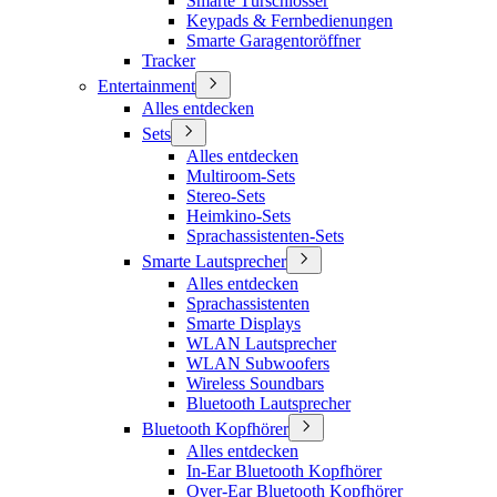
Smarte Türschlösser
Keypads & Fernbedienungen
Smarte Garagentoröffner
Tracker
Entertainment
Alles entdecken
Sets
Alles entdecken
Multiroom-Sets
Stereo-Sets
Heimkino-Sets
Sprachassistenten-Sets
Smarte Lautsprecher
Alles entdecken
Sprachassistenten
Smarte Displays
WLAN Lautsprecher
WLAN Subwoofers
Wireless Soundbars
Bluetooth Lautsprecher
Bluetooth Kopfhörer
Alles entdecken
In-Ear Bluetooth Kopfhörer
Over-Ear Bluetooth Kopfhörer