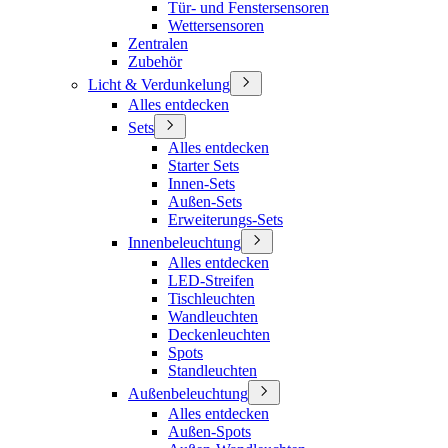
Tür- und Fenstersensoren
Wettersensoren
Zentralen
Zubehör
Licht & Verdunkelung
Alles entdecken
Sets
Alles entdecken
Starter Sets
Innen-Sets
Außen-Sets
Erweiterungs-Sets
Innenbeleuchtung
Alles entdecken
LED-Streifen
Tischleuchten
Wandleuchten
Deckenleuchten
Spots
Standleuchten
Außenbeleuchtung
Alles entdecken
Außen-Spots