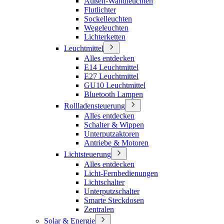
Außen-Wandleuchten
Flutlichter
Sockelleuchten
Wegeleuchten
Lichterketten
Leuchtmittel
Alles entdecken
E14 Leuchtmittel
E27 Leuchtmittel
GU10 Leuchtmittel
Bluetooth Lampen
Rollladensteuerung
Alles entdecken
Schalter & Wippen
Unterputzaktoren
Antriebe & Motoren
Lichtsteuerung
Alles entdecken
Licht-Fernbedienungen
Lichtschalter
Unterputzschalter
Smarte Steckdosen
Zentralen
Solar & Energie