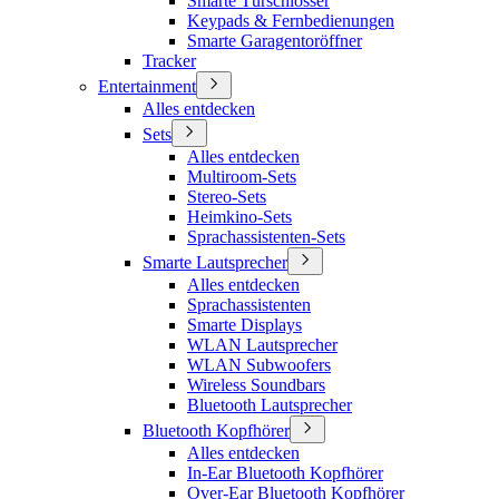
Smarte Türschlösser
Keypads & Fernbedienungen
Smarte Garagentoröffner
Tracker
Entertainment
Alles entdecken
Sets
Alles entdecken
Multiroom-Sets
Stereo-Sets
Heimkino-Sets
Sprachassistenten-Sets
Smarte Lautsprecher
Alles entdecken
Sprachassistenten
Smarte Displays
WLAN Lautsprecher
WLAN Subwoofers
Wireless Soundbars
Bluetooth Lautsprecher
Bluetooth Kopfhörer
Alles entdecken
In-Ear Bluetooth Kopfhörer
Over-Ear Bluetooth Kopfhörer