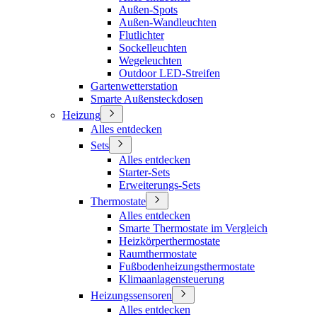
Außen-Spots
Außen-Wandleuchten
Flutlichter
Sockelleuchten
Wegeleuchten
Outdoor LED-Streifen
Gartenwetterstation
Smarte Außensteckdosen
Heizung
Alles entdecken
Sets
Alles entdecken
Starter-Sets
Erweiterungs-Sets
Thermostate
Alles entdecken
Smarte Thermostate im Vergleich
Heizkörperthermostate
Raumthermostate
Fußbodenheizungsthermostate
Klimaanlagensteuerung
Heizungssensoren
Alles entdecken