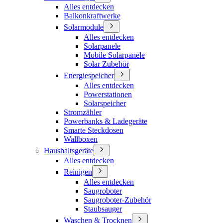
Alles entdecken
Balkonkraftwerke
Solarmodule
Alles entdecken
Solarpanele
Mobile Solarpanele
Solar Zubehör
Energiespeicher
Alles entdecken
Powerstationen
Solarspeicher
Stromzähler
Powerbanks & Ladegeräte
Smarte Steckdosen
Wallboxen
Haushaltsgeräte
Alles entdecken
Reinigen
Alles entdecken
Saugroboter
Saugroboter-Zubehör
Staubsauger
Waschen & Trocknen