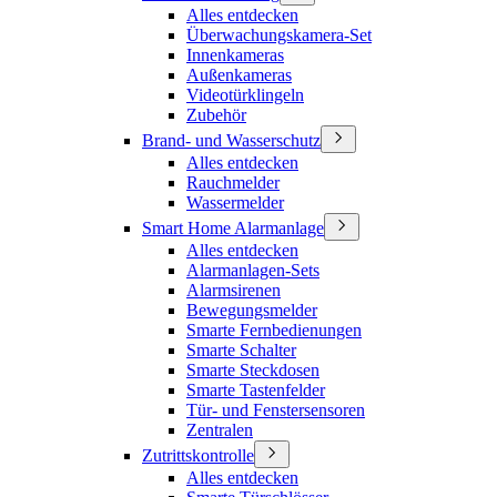
Alles entdecken
Überwachungskamera-Set
Innenkameras
Außenkameras
Videotürklingeln
Zubehör
Brand- und Wasserschutz
Alles entdecken
Rauchmelder
Wassermelder
Smart Home Alarmanlage
Alles entdecken
Alarmanlagen-Sets
Alarmsirenen
Bewegungsmelder
Smarte Fernbedienungen
Smarte Schalter
Smarte Steckdosen
Smarte Tastenfelder
Tür- und Fenstersensoren
Zentralen
Zutrittskontrolle
Alles entdecken