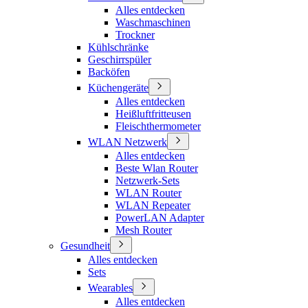
Alles entdecken
Waschmaschinen
Trockner
Kühlschränke
Geschirrspüler
Backöfen
Küchengeräte
Alles entdecken
Heißluftfritteusen
Fleischthermometer
WLAN Netzwerk
Alles entdecken
Beste Wlan Router
Netzwerk-Sets
WLAN Router
WLAN Repeater
PowerLAN Adapter
Mesh Router
Gesundheit
Alles entdecken
Sets
Wearables
Alles entdecken