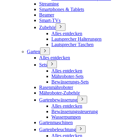
Streaming
Smartphones & Tablets
Beamer
Smart-TVs
Zubehör
Alles entdecken
Lautsprecher Halterungen
Lautsprecher Taschen
Garten
Alles entdecken
Sets
Alles entdecken
Mähroboter-Sets
Bewässerungs-Sets
Rasenmähroboter
Mähroboter-Zubehör
Gartenbewässerung
Alles entdecken
Bewässerungssteuerung
Wasserpumpen
Gartenmaschinen
Gartenbeleuchtung
Alles entdecken