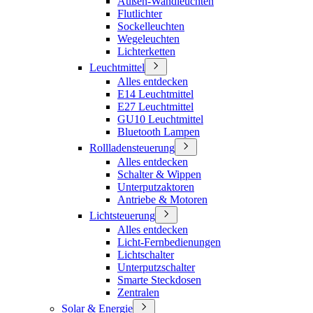
Außen-Wandleuchten
Flutlichter
Sockelleuchten
Wegeleuchten
Lichterketten
Leuchtmittel
Alles entdecken
E14 Leuchtmittel
E27 Leuchtmittel
GU10 Leuchtmittel
Bluetooth Lampen
Rollladensteuerung
Alles entdecken
Schalter & Wippen
Unterputzaktoren
Antriebe & Motoren
Lichtsteuerung
Alles entdecken
Licht-Fernbedienungen
Lichtschalter
Unterputzschalter
Smarte Steckdosen
Zentralen
Solar & Energie