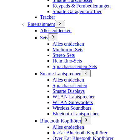
Smarte Türschlösser
Keypads & Fernbedienungen
Smarte Garagentoröffner
Tracker
Entertainment
Alles entdecken
Sets
Alles entdecken
Multiroom-Sets
Stereo-Sets
Heimkino-Sets
Sprachassistenten-Sets
Smarte Lautsprecher
Alles entdecken
Sprachassistenten
Smarte Displays
WLAN Lautsprecher
WLAN Subwoofers
Wireless Soundbars
Bluetooth Lautsprecher
Bluetooth Kopfhörer
Alles entdecken
In-Ear Bluetooth Kopfhörer
Over-Ear Bluetooth Kopfhörer