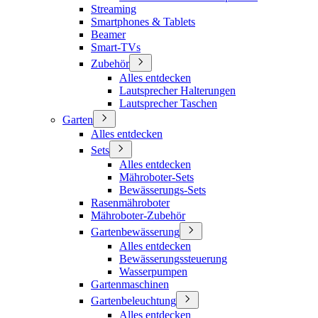
Streaming
Smartphones & Tablets
Beamer
Smart-TVs
Zubehör
Alles entdecken
Lautsprecher Halterungen
Lautsprecher Taschen
Garten
Alles entdecken
Sets
Alles entdecken
Mähroboter-Sets
Bewässerungs-Sets
Rasenmähroboter
Mähroboter-Zubehör
Gartenbewässerung
Alles entdecken
Bewässerungssteuerung
Wasserpumpen
Gartenmaschinen
Gartenbeleuchtung
Alles entdecken