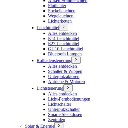
Außen-Wandleuchten
Flutlichter
Sockelleuchten
Wegeleuchten
Lichterketten
Leuchtmittel
Alles entdecken
E14 Leuchtmittel
E27 Leuchtmittel
GU10 Leuchtmittel
Bluetooth Lampen
Rollladensteuerung
Alles entdecken
Schalter & Wippen
Unterputzaktoren
Antriebe & Motoren
Lichtsteuerung
Alles entdecken
Licht-Fernbedienungen
Lichtschalter
Unterputzschalter
Smarte Steckdosen
Zentralen
Solar & Energie