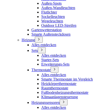
Außen-Spots
Außen-Wandleuchten
Flutlichter
Sockelleuchten
Wegeleuchten
Outdoor LED-Streifen
Gartenwetterstation
Smarte Außensteckdosen
Heizung
Alles entdecken
Sets
Alles entdecken
Starter-Sets
Erweiterungs-Sets
Thermostate
Alles entdecken
Smarte Thermostate im Vergleich
Heizkörperthermostate
Raumthermostate
Fußbodenheizungsthermostate
Klimaanlagensteuerung
Heizungssensoren
Alles entdecken