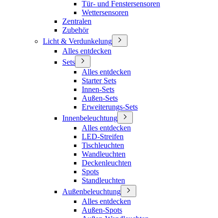
Tür- und Fenstersensoren
Wettersensoren
Zentralen
Zubehör
Licht & Verdunkelung
Alles entdecken
Sets
Alles entdecken
Starter Sets
Innen-Sets
Außen-Sets
Erweiterungs-Sets
Innenbeleuchtung
Alles entdecken
LED-Streifen
Tischleuchten
Wandleuchten
Deckenleuchten
Spots
Standleuchten
Außenbeleuchtung
Alles entdecken
Außen-Spots