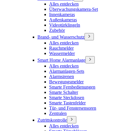
Alles entdecken
Überwachungskamera-Set
Innenkameras
Außenkameras
Videotürklingeln
Zubehör
Brand- und Wasserschutz
Alles entdecken
Rauchmelder
Wassermelder
Smart Home Alarmanlage
Alles entdecken
Alarmanlagen-Sets
Alarmsirenen
Bewegungsmelder
Smarte Fernbedienungen
Smarte Schalter
Smarte Steckdosen
Smarte Tastenfelder
Tür- und Fenstersensoren
Zentralen
Zutrittskontrolle
Alles entdecken