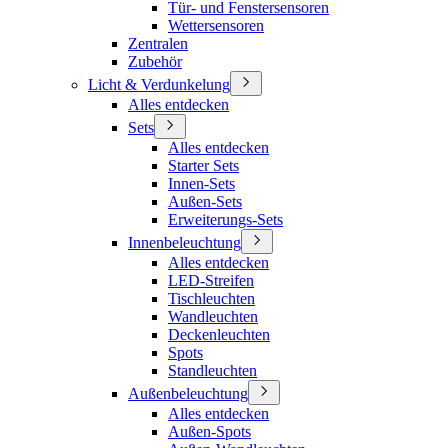
Tür- und Fenstersensoren
Wettersensoren
Zentralen
Zubehör
Licht & Verdunkelung
Alles entdecken
Sets
Alles entdecken
Starter Sets
Innen-Sets
Außen-Sets
Erweiterungs-Sets
Innenbeleuchtung
Alles entdecken
LED-Streifen
Tischleuchten
Wandleuchten
Deckenleuchten
Spots
Standleuchten
Außenbeleuchtung
Alles entdecken
Außen-Spots