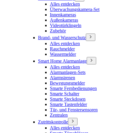
Alles entdecken
Überwachungskamera-Set
Innenkameras
Außenkameras
Videotürklingeln
Zubehör
Brand- und Wasserschutz
Alles entdecken
Rauchmelder
Wassermelder
Smart Home Alarmanlage
Alles entdecken
Alarmanlagen-Sets
Alarmsirenen
Bewegungsmelder
Smarte Fernbedienungen
Smarte Schalter
Smarte Steckdosen
Smarte Tastenfelder
Tür- und Fenstersensoren
Zentralen
Zutrittskontrolle
Alles entdecken