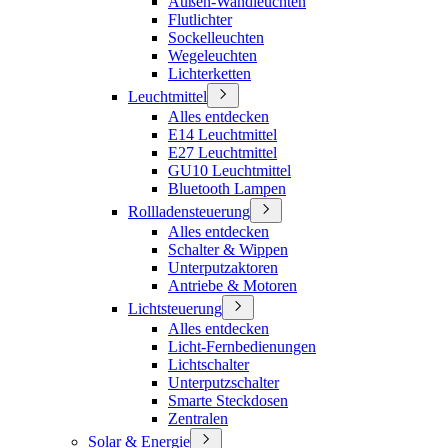
Außen-Wandleuchten
Flutlichter
Sockelleuchten
Wegeleuchten
Lichterketten
Leuchtmittel
Alles entdecken
E14 Leuchtmittel
E27 Leuchtmittel
GU10 Leuchtmittel
Bluetooth Lampen
Rollladensteuerung
Alles entdecken
Schalter & Wippen
Unterputzaktoren
Antriebe & Motoren
Lichtsteuerung
Alles entdecken
Licht-Fernbedienungen
Lichtschalter
Unterputzschalter
Smarte Steckdosen
Zentralen
Solar & Energie