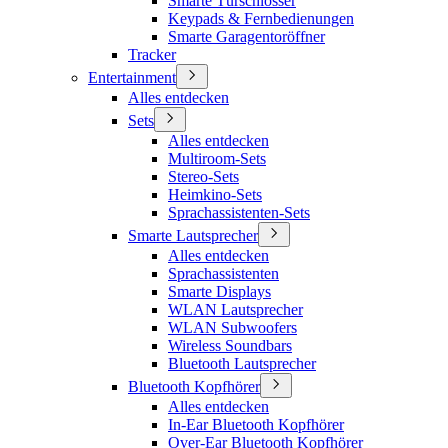
Smarte Türschlösser
Keypads & Fernbedienungen
Smarte Garagentoröffner
Tracker
Entertainment
Alles entdecken
Sets
Alles entdecken
Multiroom-Sets
Stereo-Sets
Heimkino-Sets
Sprachassistenten-Sets
Smarte Lautsprecher
Alles entdecken
Sprachassistenten
Smarte Displays
WLAN Lautsprecher
WLAN Subwoofers
Wireless Soundbars
Bluetooth Lautsprecher
Bluetooth Kopfhörer
Alles entdecken
In-Ear Bluetooth Kopfhörer
Over-Ear Bluetooth Kopfhörer