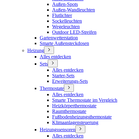
Außen-Spots
Außen-Wandleuchten
Flutlichter
Sockelleuchten
Wegeleuchten
Outdoor LED-Streifen
Gartenwetterstation
Smarte Außensteckdosen
Heizung
Alles entdecken
Sets
Alles entdecken
Starter-Sets
Erweiterungs-Sets
Thermostate
Alles entdecken
Smarte Thermostate im Vergleich
Heizkörperthermostate
Raumthermostate
Fußbodenheizungsthermostate
Klimaanlagensteuerung
Heizungssensoren
Alles entdecken