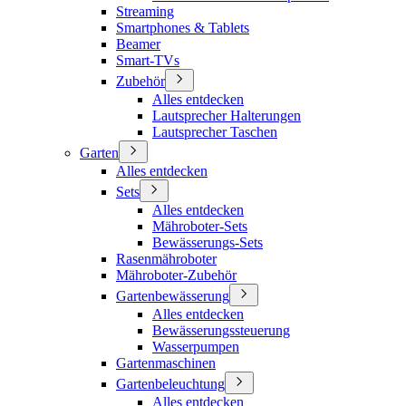
Streaming
Smartphones & Tablets
Beamer
Smart-TVs
Zubehör
Alles entdecken
Lautsprecher Halterungen
Lautsprecher Taschen
Garten
Alles entdecken
Sets
Alles entdecken
Mähroboter-Sets
Bewässerungs-Sets
Rasenmähroboter
Mähroboter-Zubehör
Gartenbewässerung
Alles entdecken
Bewässerungssteuerung
Wasserpumpen
Gartenmaschinen
Gartenbeleuchtung
Alles entdecken