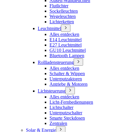
Außen-Wandleuchten
Flutlichter
Sockelleuchten
Wegeleuchten
Lichterketten
Leuchtmittel
Alles entdecken
E14 Leuchtmittel
E27 Leuchtmittel
GU10 Leuchtmittel
Bluetooth Lampen
Rollladensteuerung
Alles entdecken
Schalter & Wippen
Unterputzaktoren
Antriebe & Motoren
Lichtsteuerung
Alles entdecken
Licht-Fernbedienungen
Lichtschalter
Unterputzschalter
Smarte Steckdosen
Zentralen
Solar & Energie