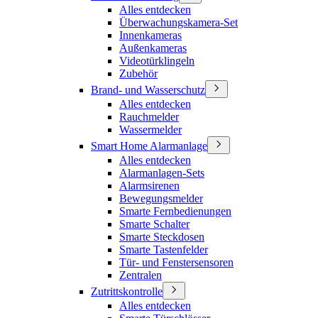
Alles entdecken
Überwachungskamera-Set
Innenkameras
Außenkameras
Videotürklingeln
Zubehör
Brand- und Wasserschutz
Alles entdecken
Rauchmelder
Wassermelder
Smart Home Alarmanlage
Alles entdecken
Alarmanlagen-Sets
Alarmsirenen
Bewegungsmelder
Smarte Fernbedienungen
Smarte Schalter
Smarte Steckdosen
Smarte Tastenfelder
Tür- und Fenstersensoren
Zentralen
Zutrittskontrolle
Alles entdecken