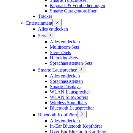
Smarte Türschlösser
Keypads & Fernbedienungen
Smarte Garagentoröffner
Tracker
Entertainment
Alles entdecken
Sets
Alles entdecken
Multiroom-Sets
Stereo-Sets
Heimkino-Sets
Sprachassistenten-Sets
Smarte Lautsprecher
Alles entdecken
Sprachassistenten
Smarte Displays
WLAN Lautsprecher
WLAN Subwoofers
Wireless Soundbars
Bluetooth Lautsprecher
Bluetooth Kopfhörer
Alles entdecken
In-Ear Bluetooth Kopfhörer
Over-Ear Bluetooth Kopfhörer