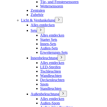
Tür- und Fenstersensoren
Wettersensoren
Zentralen
Zubehör
Licht & Verdunkelung
Alles entdecken
Sets
Alles entdecken
Starter Sets
Innen-Sets
Außen-Sets
Erweiterungs-Sets
Innenbeleuchtung
Alles entdecken
LED-Streifen
Tischleuchten
Wandleuchten
Deckenleuchten
Spots
Standleuchten
Außenbeleuchtung
Alles entdecken
Außen-Spots