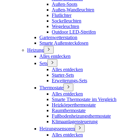
Außen-Spots
Außen-Wandleuchten
Flutlichter
Sockelleuchten
Wegeleuchten
Outdoor LED-Streifen
Gartenwetterstation
Smarte Außensteckdosen
Heizung
Alles entdecken
Sets
Alles entdecken
Starter-Sets
Erweiterungs-Sets
Thermostate
Alles entdecken
Smarte Thermostate im Vergleich
Heizkörperthermostate
Raumthermostate
Fußbodenheizungsthermostate
Klimaanlagensteuerung
Heizungssensoren
Alles entdecken