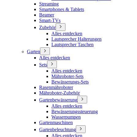
Streaming
Smartphones & Tablets
Beamer
Smart-TVs
Zubehör
Alles entdecken
Lautsprecher Halterungen
Lautsprecher Taschen
Garten
Alles entdecken
Sets
Alles entdecken
Mähroboter-Sets
Bewässerungs-Sets
Rasenmähroboter
Mähroboter-Zubehör
Gartenbewässerung
Alles entdecken
Bewässerungssteuerung
Wasserpumpen
Gartenmaschinen
Gartenbeleuchtung
Alles entdecken