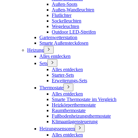
Außen-Spots
Außen-Wandleuchten
Flutlichter
Sockelleuchten
Wegeleuchten
Outdoor LED-Streifen
Gartenwetterstation
Smarte Außensteckdosen
Heizung
Alles entdecken
Sets
Alles entdecken
Starter-Sets
Erweiterungs-Sets
Thermostate
Alles entdecken
Smarte Thermostate im Vergleich
Heizkörperthermostate
Raumthermostate
Fußbodenheizungsthermostate
Klimaanlagensteuerung
Heizungssensoren
Alles entdecken