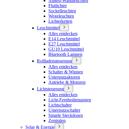
Außen-Wandleuchten
Flutlichter
Sockelleuchten
Wegeleuchten
Lichterketten
Leuchtmittel
Alles entdecken
E14 Leuchtmittel
E27 Leuchtmittel
GU10 Leuchtmittel
Bluetooth Lampen
Rollladensteuerung
Alles entdecken
Schalter & Wippen
Unterputzaktoren
Antriebe & Motoren
Lichtsteuerung
Alles entdecken
Licht-Fernbedienungen
Lichtschalter
Unterputzschalter
Smarte Steckdosen
Zentralen
Solar & Energie