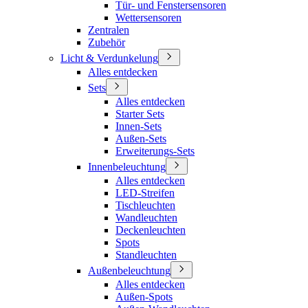
Tür- und Fenstersensoren
Wettersensoren
Zentralen
Zubehör
Licht & Verdunkelung
Alles entdecken
Sets
Alles entdecken
Starter Sets
Innen-Sets
Außen-Sets
Erweiterungs-Sets
Innenbeleuchtung
Alles entdecken
LED-Streifen
Tischleuchten
Wandleuchten
Deckenleuchten
Spots
Standleuchten
Außenbeleuchtung
Alles entdecken
Außen-Spots