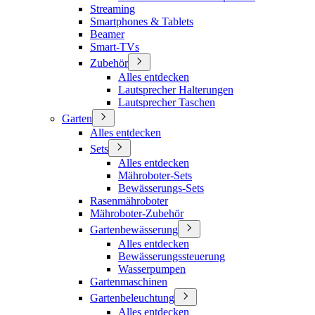
Streaming
Smartphones & Tablets
Beamer
Smart-TVs
Zubehör
Alles entdecken
Lautsprecher Halterungen
Lautsprecher Taschen
Garten
Alles entdecken
Sets
Alles entdecken
Mähroboter-Sets
Bewässerungs-Sets
Rasenmähroboter
Mähroboter-Zubehör
Gartenbewässerung
Alles entdecken
Bewässerungssteuerung
Wasserpumpen
Gartenmaschinen
Gartenbeleuchtung
Alles entdecken