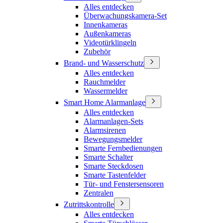
Alles entdecken
Überwachungskamera-Set
Innenkameras
Außenkameras
Videotürklingeln
Zubehör
Brand- und Wasserschutz
Alles entdecken
Rauchmelder
Wassermelder
Smart Home Alarmanlage
Alles entdecken
Alarmanlagen-Sets
Alarmsirenen
Bewegungsmelder
Smarte Fernbedienungen
Smarte Schalter
Smarte Steckdosen
Smarte Tastenfelder
Tür- und Fenstersensoren
Zentralen
Zutrittskontrolle
Alles entdecken