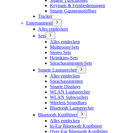
Smarte Türschlösser
Keypads & Fernbedienungen
Smarte Garagentoröffner
Tracker
Entertainment
Alles entdecken
Sets
Alles entdecken
Multiroom-Sets
Stereo-Sets
Heimkino-Sets
Sprachassistenten-Sets
Smarte Lautsprecher
Alles entdecken
Sprachassistenten
Smarte Displays
WLAN Lautsprecher
WLAN Subwoofers
Wireless Soundbars
Bluetooth Lautsprecher
Bluetooth Kopfhörer
Alles entdecken
In-Ear Bluetooth Kopfhörer
Over-Ear Bluetooth Kopfhörer