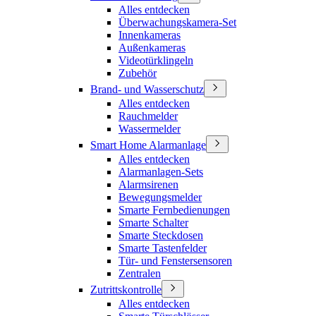
Alles entdecken
Überwachungskamera-Set
Innenkameras
Außenkameras
Videotürklingeln
Zubehör
Brand- und Wasserschutz
Alles entdecken
Rauchmelder
Wassermelder
Smart Home Alarmanlage
Alles entdecken
Alarmanlagen-Sets
Alarmsirenen
Bewegungsmelder
Smarte Fernbedienungen
Smarte Schalter
Smarte Steckdosen
Smarte Tastenfelder
Tür- und Fenstersensoren
Zentralen
Zutrittskontrolle
Alles entdecken