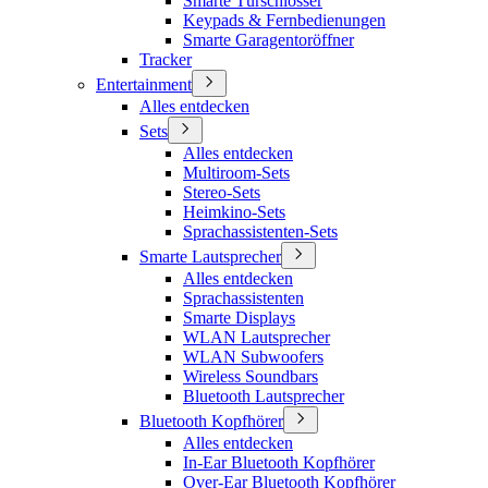
Smarte Türschlösser
Keypads & Fernbedienungen
Smarte Garagentoröffner
Tracker
Entertainment
Alles entdecken
Sets
Alles entdecken
Multiroom-Sets
Stereo-Sets
Heimkino-Sets
Sprachassistenten-Sets
Smarte Lautsprecher
Alles entdecken
Sprachassistenten
Smarte Displays
WLAN Lautsprecher
WLAN Subwoofers
Wireless Soundbars
Bluetooth Lautsprecher
Bluetooth Kopfhörer
Alles entdecken
In-Ear Bluetooth Kopfhörer
Over-Ear Bluetooth Kopfhörer