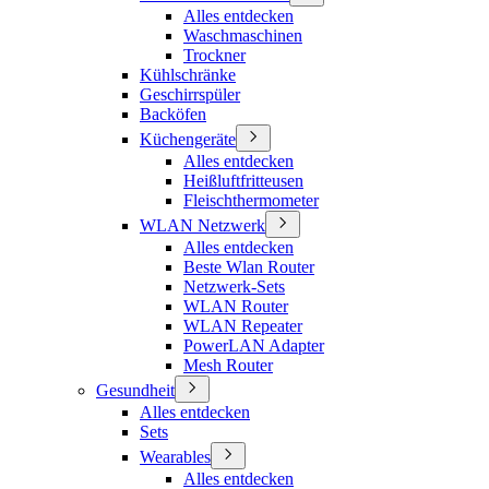
Alles entdecken
Waschmaschinen
Trockner
Kühlschränke
Geschirrspüler
Backöfen
Küchengeräte
Alles entdecken
Heißluftfritteusen
Fleischthermometer
WLAN Netzwerk
Alles entdecken
Beste Wlan Router
Netzwerk-Sets
WLAN Router
WLAN Repeater
PowerLAN Adapter
Mesh Router
Gesundheit
Alles entdecken
Sets
Wearables
Alles entdecken