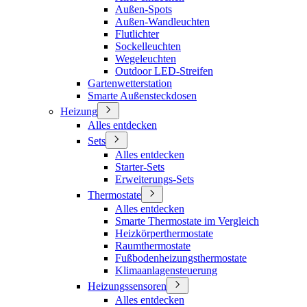
Außen-Spots
Außen-Wandleuchten
Flutlichter
Sockelleuchten
Wegeleuchten
Outdoor LED-Streifen
Gartenwetterstation
Smarte Außensteckdosen
Heizung
Alles entdecken
Sets
Alles entdecken
Starter-Sets
Erweiterungs-Sets
Thermostate
Alles entdecken
Smarte Thermostate im Vergleich
Heizkörperthermostate
Raumthermostate
Fußbodenheizungsthermostate
Klimaanlagensteuerung
Heizungssensoren
Alles entdecken