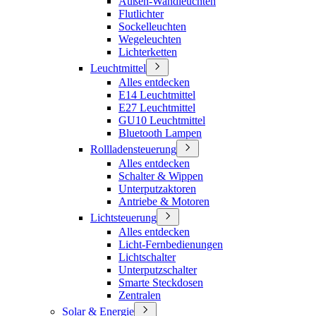
Außen-Wandleuchten
Flutlichter
Sockelleuchten
Wegeleuchten
Lichterketten
Leuchtmittel
Alles entdecken
E14 Leuchtmittel
E27 Leuchtmittel
GU10 Leuchtmittel
Bluetooth Lampen
Rollladensteuerung
Alles entdecken
Schalter & Wippen
Unterputzaktoren
Antriebe & Motoren
Lichtsteuerung
Alles entdecken
Licht-Fernbedienungen
Lichtschalter
Unterputzschalter
Smarte Steckdosen
Zentralen
Solar & Energie