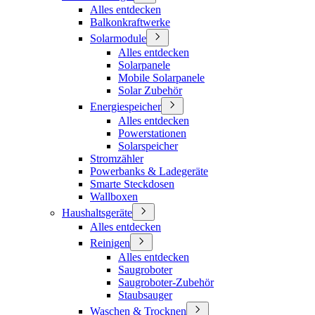
Alles entdecken
Balkonkraftwerke
Solarmodule
Alles entdecken
Solarpanele
Mobile Solarpanele
Solar Zubehör
Energiespeicher
Alles entdecken
Powerstationen
Solarspeicher
Stromzähler
Powerbanks & Ladegeräte
Smarte Steckdosen
Wallboxen
Haushaltsgeräte
Alles entdecken
Reinigen
Alles entdecken
Saugroboter
Saugroboter-Zubehör
Staubsauger
Waschen & Trocknen