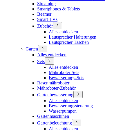
Streaming
Smartphones & Tablets
Beamer
Smart-TVs
Zubehör
Alles entdecken
Lautsprecher Halterungen
Lautsprecher Taschen
Garten
Alles entdecken
Sets
Alles entdecken
Mähroboter-Sets
Bewässerungs-Sets
Rasenmähroboter
Mähroboter-Zubehör
Gartenbewässerung
Alles entdecken
Bewässerungssteuerung
Wasserpumpen
Gartenmaschinen
Gartenbeleuchtung
Alles entdecken