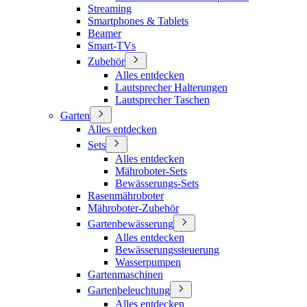
Streaming
Smartphones & Tablets
Beamer
Smart-TVs
Zubehör
Alles entdecken
Lautsprecher Halterungen
Lautsprecher Taschen
Garten
Alles entdecken
Sets
Alles entdecken
Mähroboter-Sets
Bewässerungs-Sets
Rasenmähroboter
Mähroboter-Zubehör
Gartenbewässerung
Alles entdecken
Bewässerungssteuerung
Wasserpumpen
Gartenmaschinen
Gartenbeleuchtung
Alles entdecken