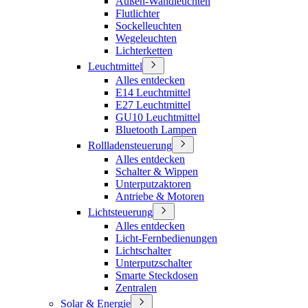
Außen-Wandleuchten
Flutlichter
Sockelleuchten
Wegeleuchten
Lichterketten
Leuchtmittel
Alles entdecken
E14 Leuchtmittel
E27 Leuchtmittel
GU10 Leuchtmittel
Bluetooth Lampen
Rollladensteuerung
Alles entdecken
Schalter & Wippen
Unterputzaktoren
Antriebe & Motoren
Lichtsteuerung
Alles entdecken
Licht-Fernbedienungen
Lichtschalter
Unterputzschalter
Smarte Steckdosen
Zentralen
Solar & Energie