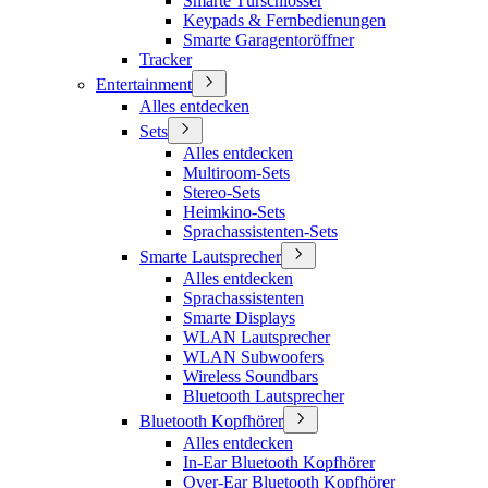
Smarte Türschlösser
Keypads & Fernbedienungen
Smarte Garagentoröffner
Tracker
Entertainment
Alles entdecken
Sets
Alles entdecken
Multiroom-Sets
Stereo-Sets
Heimkino-Sets
Sprachassistenten-Sets
Smarte Lautsprecher
Alles entdecken
Sprachassistenten
Smarte Displays
WLAN Lautsprecher
WLAN Subwoofers
Wireless Soundbars
Bluetooth Lautsprecher
Bluetooth Kopfhörer
Alles entdecken
In-Ear Bluetooth Kopfhörer
Over-Ear Bluetooth Kopfhörer