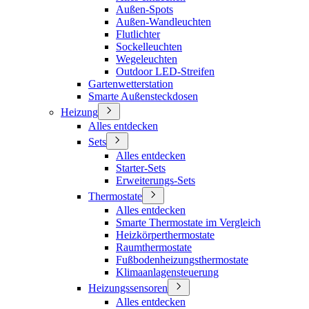
Außen-Spots
Außen-Wandleuchten
Flutlichter
Sockelleuchten
Wegeleuchten
Outdoor LED-Streifen
Gartenwetterstation
Smarte Außensteckdosen
Heizung
Alles entdecken
Sets
Alles entdecken
Starter-Sets
Erweiterungs-Sets
Thermostate
Alles entdecken
Smarte Thermostate im Vergleich
Heizkörperthermostate
Raumthermostate
Fußbodenheizungsthermostate
Klimaanlagensteuerung
Heizungssensoren
Alles entdecken