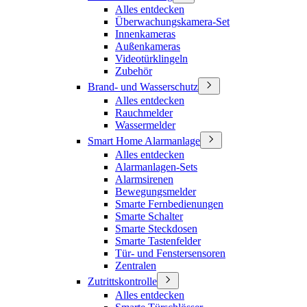
Alles entdecken
Überwachungskamera-Set
Innenkameras
Außenkameras
Videotürklingeln
Zubehör
Brand- und Wasserschutz
Alles entdecken
Rauchmelder
Wassermelder
Smart Home Alarmanlage
Alles entdecken
Alarmanlagen-Sets
Alarmsirenen
Bewegungsmelder
Smarte Fernbedienungen
Smarte Schalter
Smarte Steckdosen
Smarte Tastenfelder
Tür- und Fenstersensoren
Zentralen
Zutrittskontrolle
Alles entdecken