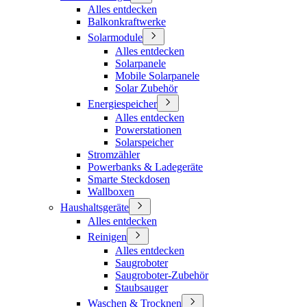
Alles entdecken
Balkonkraftwerke
Solarmodule
Alles entdecken
Solarpanele
Mobile Solarpanele
Solar Zubehör
Energiespeicher
Alles entdecken
Powerstationen
Solarspeicher
Stromzähler
Powerbanks & Ladegeräte
Smarte Steckdosen
Wallboxen
Haushaltsgeräte
Alles entdecken
Reinigen
Alles entdecken
Saugroboter
Saugroboter-Zubehör
Staubsauger
Waschen & Trocknen