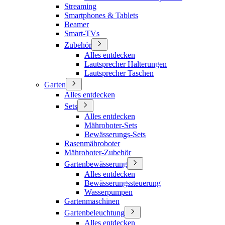
Streaming
Smartphones & Tablets
Beamer
Smart-TVs
Zubehör
Alles entdecken
Lautsprecher Halterungen
Lautsprecher Taschen
Garten
Alles entdecken
Sets
Alles entdecken
Mähroboter-Sets
Bewässerungs-Sets
Rasenmähroboter
Mähroboter-Zubehör
Gartenbewässerung
Alles entdecken
Bewässerungssteuerung
Wasserpumpen
Gartenmaschinen
Gartenbeleuchtung
Alles entdecken