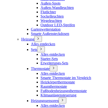
Außen-Spots
Außen-Wandleuchten
Flutlichter
Sockelleuchten
Wegeleuchten
Outdoor LED-Streifen
Gartenwetterstation
Smarte Außensteckdosen
Heizung
Alles entdecken
Sets
Alles entdecken
Starter-Sets
Erweiterungs-Sets
Thermostate
Alles entdecken
Smarte Thermostate im Vergleich
Heizkörperthermostate
Raumthermostate
Fußbodenheizungsthermostate
Klimaanlagensteuerung
Heizungssensoren
Alles entdecken