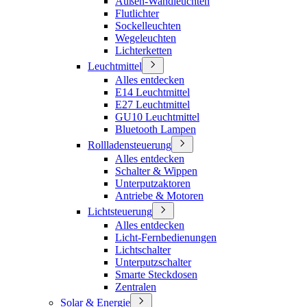
Außen-Wandleuchten
Flutlichter
Sockelleuchten
Wegeleuchten
Lichterketten
Leuchtmittel
Alles entdecken
E14 Leuchtmittel
E27 Leuchtmittel
GU10 Leuchtmittel
Bluetooth Lampen
Rollladensteuerung
Alles entdecken
Schalter & Wippen
Unterputzaktoren
Antriebe & Motoren
Lichtsteuerung
Alles entdecken
Licht-Fernbedienungen
Lichtschalter
Unterputzschalter
Smarte Steckdosen
Zentralen
Solar & Energie