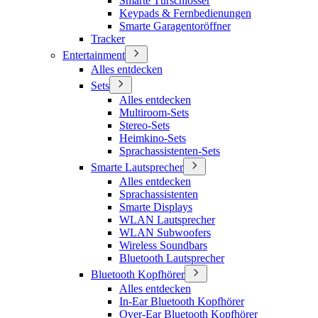
Smarte Türschlösser
Keypads & Fernbedienungen
Smarte Garagentoröffner
Tracker
Entertainment
Alles entdecken
Sets
Alles entdecken
Multiroom-Sets
Stereo-Sets
Heimkino-Sets
Sprachassistenten-Sets
Smarte Lautsprecher
Alles entdecken
Sprachassistenten
Smarte Displays
WLAN Lautsprecher
WLAN Subwoofers
Wireless Soundbars
Bluetooth Lautsprecher
Bluetooth Kopfhörer
Alles entdecken
In-Ear Bluetooth Kopfhörer
Over-Ear Bluetooth Kopfhörer