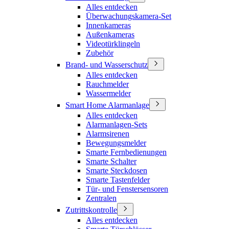
Alles entdecken
Überwachungskamera-Set
Innenkameras
Außenkameras
Videotürklingeln
Zubehör
Brand- und Wasserschutz
Alles entdecken
Rauchmelder
Wassermelder
Smart Home Alarmanlage
Alles entdecken
Alarmanlagen-Sets
Alarmsirenen
Bewegungsmelder
Smarte Fernbedienungen
Smarte Schalter
Smarte Steckdosen
Smarte Tastenfelder
Tür- und Fenstersensoren
Zentralen
Zutrittskontrolle
Alles entdecken