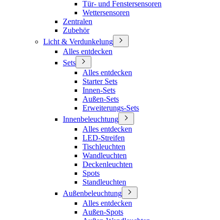
Tür- und Fenstersensoren
Wettersensoren
Zentralen
Zubehör
Licht & Verdunkelung
Alles entdecken
Sets
Alles entdecken
Starter Sets
Innen-Sets
Außen-Sets
Erweiterungs-Sets
Innenbeleuchtung
Alles entdecken
LED-Streifen
Tischleuchten
Wandleuchten
Deckenleuchten
Spots
Standleuchten
Außenbeleuchtung
Alles entdecken
Außen-Spots