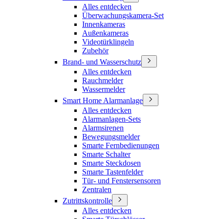
Alles entdecken
Überwachungskamera-Set
Innenkameras
Außenkameras
Videotürklingeln
Zubehör
Brand- und Wasserschutz
Alles entdecken
Rauchmelder
Wassermelder
Smart Home Alarmanlage
Alles entdecken
Alarmanlagen-Sets
Alarmsirenen
Bewegungsmelder
Smarte Fernbedienungen
Smarte Schalter
Smarte Steckdosen
Smarte Tastenfelder
Tür- und Fenstersensoren
Zentralen
Zutrittskontrolle
Alles entdecken