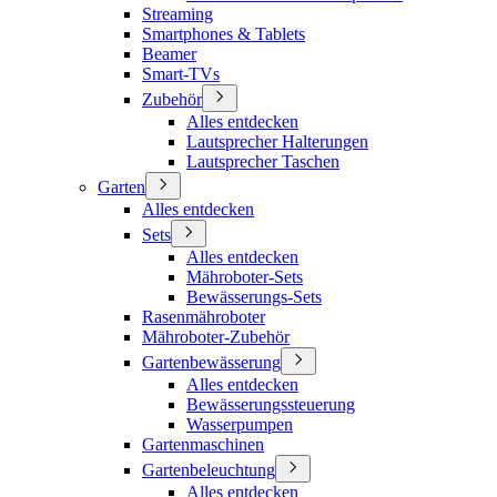
Streaming
Smartphones & Tablets
Beamer
Smart-TVs
Zubehör
Alles entdecken
Lautsprecher Halterungen
Lautsprecher Taschen
Garten
Alles entdecken
Sets
Alles entdecken
Mähroboter-Sets
Bewässerungs-Sets
Rasenmähroboter
Mähroboter-Zubehör
Gartenbewässerung
Alles entdecken
Bewässerungssteuerung
Wasserpumpen
Gartenmaschinen
Gartenbeleuchtung
Alles entdecken