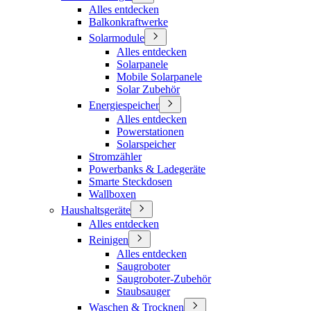
Alles entdecken
Balkonkraftwerke
Solarmodule
Alles entdecken
Solarpanele
Mobile Solarpanele
Solar Zubehör
Energiespeicher
Alles entdecken
Powerstationen
Solarspeicher
Stromzähler
Powerbanks & Ladegeräte
Smarte Steckdosen
Wallboxen
Haushaltsgeräte
Alles entdecken
Reinigen
Alles entdecken
Saugroboter
Saugroboter-Zubehör
Staubsauger
Waschen & Trocknen