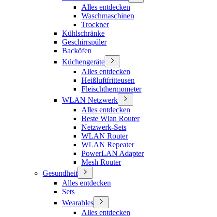
Alles entdecken
Waschmaschinen
Trockner
Kühlschränke
Geschirrspüler
Backöfen
Küchengeräte
Alles entdecken
Heißluftfritteusen
Fleischthermometer
WLAN Netzwerk
Alles entdecken
Beste Wlan Router
Netzwerk-Sets
WLAN Router
WLAN Repeater
PowerLAN Adapter
Mesh Router
Gesundheit
Alles entdecken
Sets
Wearables
Alles entdecken