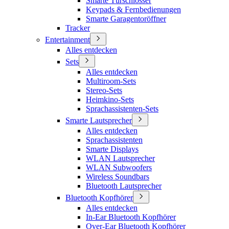
Smarte Türschlösser
Keypads & Fernbedienungen
Smarte Garagentoröffner
Tracker
Entertainment
Alles entdecken
Sets
Alles entdecken
Multiroom-Sets
Stereo-Sets
Heimkino-Sets
Sprachassistenten-Sets
Smarte Lautsprecher
Alles entdecken
Sprachassistenten
Smarte Displays
WLAN Lautsprecher
WLAN Subwoofers
Wireless Soundbars
Bluetooth Lautsprecher
Bluetooth Kopfhörer
Alles entdecken
In-Ear Bluetooth Kopfhörer
Over-Ear Bluetooth Kopfhörer