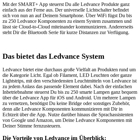
Mit der SMART+ App steuerst Du alle Ledvance Produkte ganz
einfach aus der Ferne aus. Der universelle Lichtschalter befindet
sich von nun an auf Deinem Smartphone. Über WiFi fügst Du bis
zu 250 Ledvance Komponenten zu einem System zusammen und
lässt sie Cloud-to-Cloud miteinander kommunizieren. Andererseits
steht Dir die Bluetooth Serie für kurze Distanzen zur Verfügung.
Das bietet das Ledvance System
Ledvance bietet eine durchaus große Vielfalt an Produkten rund um
die Kategorie Licht. Egal ob Filament, LED Leuchten oder ganze
Lightstrips, mit den verschiedensten Leuchtmitteln von Ledvance ist
zu jedem Anlass das passende Element dabei.
Nach der einfachen
Inbetriebnahme steuerst Du bis zu 250 smarte Lampen ganz bequem
über die Ledvance App für iOS und Android. Um mehrere Lampen
zu vernetzen, benötigst Du keine Bridge oder sonstiges Zubehör,
denn alle Ledvance Komponenten kommunizieren mit Dir in
Echtzeit über die App. Nutze darüber hinaus die Sprachassistenten
von Google und Amazon, um Deine Ledvance Komponenten mit
Deiner Stimme fernzusteuern.
Die Vorteile von Ledvance im Überblick: