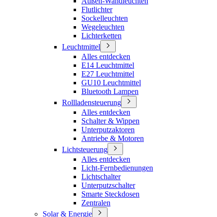
Außen-Wandleuchten
Flutlichter
Sockelleuchten
Wegeleuchten
Lichterketten
Leuchtmittel
Alles entdecken
E14 Leuchtmittel
E27 Leuchtmittel
GU10 Leuchtmittel
Bluetooth Lampen
Rollladensteuerung
Alles entdecken
Schalter & Wippen
Unterputzaktoren
Antriebe & Motoren
Lichtsteuerung
Alles entdecken
Licht-Fernbedienungen
Lichtschalter
Unterputzschalter
Smarte Steckdosen
Zentralen
Solar & Energie