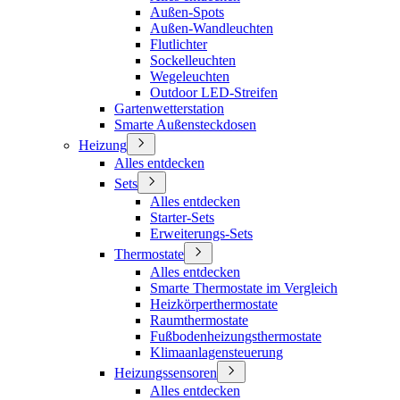
Außen-Spots
Außen-Wandleuchten
Flutlichter
Sockelleuchten
Wegeleuchten
Outdoor LED-Streifen
Gartenwetterstation
Smarte Außensteckdosen
Heizung
Alles entdecken
Sets
Alles entdecken
Starter-Sets
Erweiterungs-Sets
Thermostate
Alles entdecken
Smarte Thermostate im Vergleich
Heizkörperthermostate
Raumthermostate
Fußbodenheizungsthermostate
Klimaanlagensteuerung
Heizungssensoren
Alles entdecken